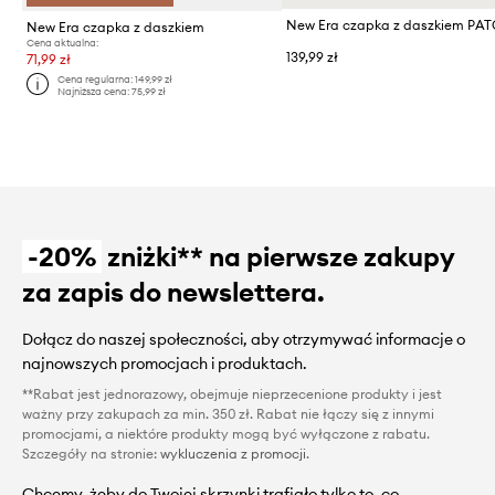
New Era czapka z daszkiem
Cena aktualna:
139,99 zł
71,99 zł
Cena regularna:
149,99 zł
Najniższa cena:
75,99 zł
-20%
zniżki** na pierwsze zakupy
za zapis do newslettera.
Dołącz do naszej społeczności, aby otrzymywać informacje o
najnowszych promocjach i produktach.
**Rabat jest jednorazowy, obejmuje nieprzecenione produkty i jest
ważny przy zakupach za min. 350 zł. Rabat nie łączy się z innymi
promocjami, a niektóre produkty mogą być wyłączone z rabatu.
Szczegóły na stronie:
wykluczenia z promocji
.
Chcemy, żeby do Twojej skrzynki trafiało tylko to, co