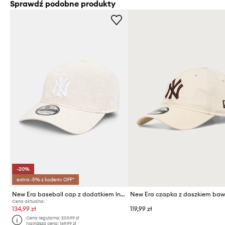
Sprawdź podobne produkty
-20%
extra -5% z kodem: OFF*
New Era baseball cap z dodatkiem lnu 9TWENTY®
Cena aktualna:
134,99 zł
119,99 zł
Cena regularna:
209,99 zł
Najniższa cena:
169,99 zł