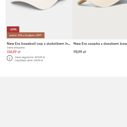
-20%
extra -5% z kodem: OFF*
New Era baseball cap z dodatkiem lnu 9TWENTY®
Cena aktualna:
134,99 zł
119,99 zł
Cena regularna:
209,99 zł
Najniższa cena:
169,99 zł