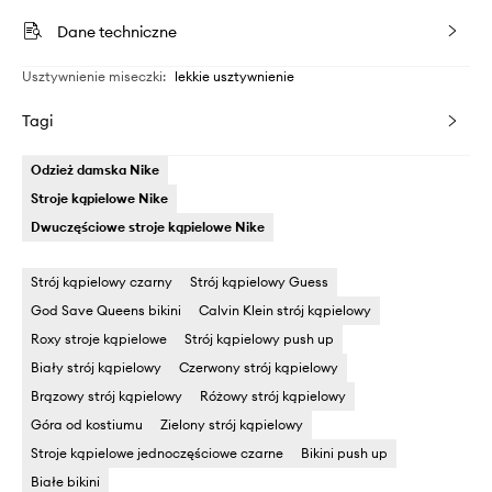
Dane techniczne
Usztywnienie miseczki
:
lekkie usztywnienie
Tagi
Odzież damska Nike
Stroje kąpielowe Nike
Dwuczęściowe stroje kąpielowe Nike
Strój kąpielowy czarny
Strój kąpielowy Guess
God Save Queens bikini
Calvin Klein strój kąpielowy
Roxy stroje kąpielowe
Strój kąpielowy push up
Biały strój kąpielowy
Czerwony strój kąpielowy
Brązowy strój kąpielowy
Różowy strój kąpielowy
Góra od kostiumu
Zielony strój kąpielowy
Stroje kąpielowe jednoczęściowe czarne
Bikini push up
Białe bikini