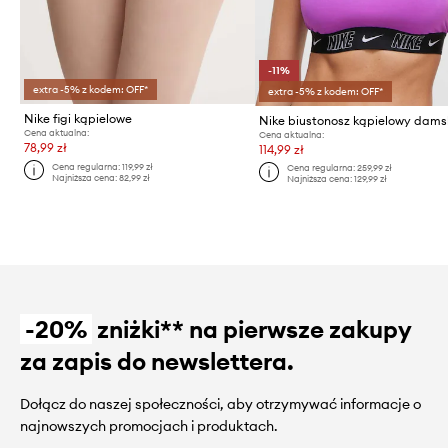
-11%
extra -5% z kodem: OFF*
extra -5% z kodem: OFF*
Nike figi kąpielowe
Nike biustonosz kąpielowy dams
Cena aktualna:
Cena aktualna:
78,99 zł
114,99 zł
Cena regularna:
119,99 zł
Cena regularna:
259,99 zł
Najniższa cena:
82,99 zł
Najniższa cena:
129,99 zł
-20%
zniżki** na pierwsze zakupy
za zapis do newslettera.
Dołącz do naszej społeczności, aby otrzymywać informacje o
najnowszych promocjach i produktach.