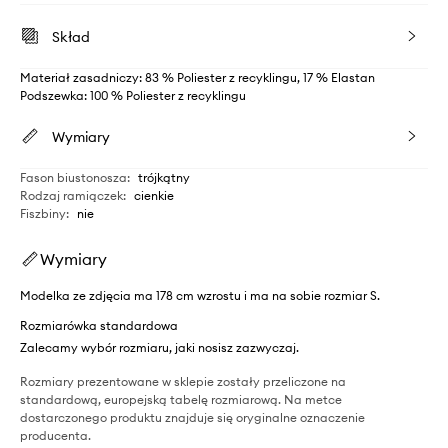
Skład
Materiał zasadniczy: 83 % Poliester z recyklingu, 17 % Elastan
Podszewka: 100 % Poliester z recyklingu
Wymiary
Fason biustonosza
:
trójkątny
Rodzaj ramiączek
:
cienkie
Fiszbiny
:
nie
Wymiary
Modelka ze zdjęcia ma 178 cm wzrostu i ma na sobie rozmiar S.
Rozmiarówka standardowa
Zalecamy wybór rozmiaru, jaki nosisz zazwyczaj.
Rozmiary prezentowane w sklepie zostały przeliczone na
standardową, europejską tabelę rozmiarową. Na metce
dostarczonego produktu znajduje się oryginalne oznaczenie
producenta.