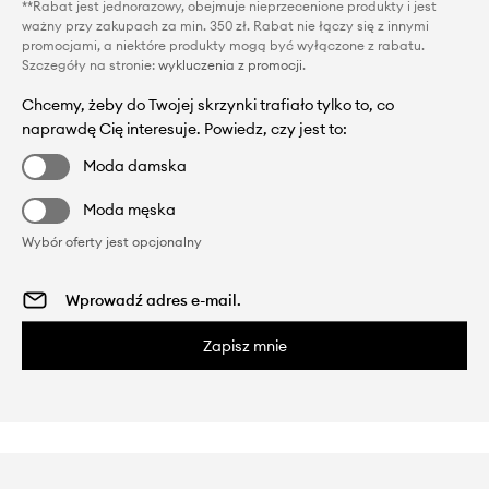
**Rabat jest jednorazowy, obejmuje nieprzecenione produkty i jest
ważny przy zakupach za min. 350 zł. Rabat nie łączy się z innymi
promocjami, a niektóre produkty mogą być wyłączone z rabatu.
Szczegóły na stronie:
wykluczenia z promocji
.
Chcemy, żeby do Twojej skrzynki trafiało tylko to, co
naprawdę Cię interesuje. Powiedz, czy jest to:
Moda damska
Moda męska
Wybór oferty jest opcjonalny
Zapisz mnie