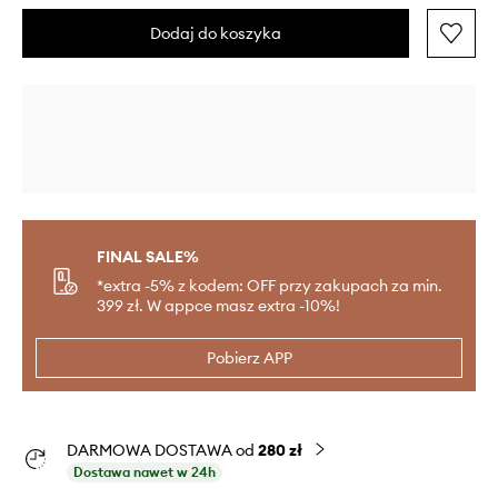
Dodaj do koszyka
FINAL SALE%
*extra -5% z kodem: OFF przy zakupach za min.
399 zł. W appce masz extra -10%!
Pobierz APP
DARMOWA DOSTAWA od
280 zł
Dostawa nawet w 24h