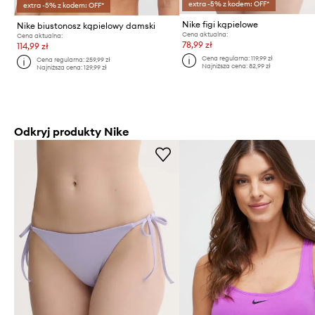
extra -5% z kodem: OFF*
extra -5% z kodem: OFF*
Nike figi kąpielowe
Nike biustonosz kąpielowy damski
Cena aktualna:
Cena aktualna:
78,99 zł
114,99 zł
Cena regularna:
119,99 zł
Cena regularna:
259,99 zł
Najniższa cena:
82,99 zł
Najniższa cena:
129,99 zł
Odkryj produkty Nike