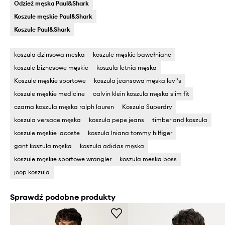
Odzież męska Paul&Shark
Koszule męskie Paul&Shark
Koszule Paul&Shark
koszula dżinsowa meska
koszule męskie bawełniane
koszule biznesowe męskie
koszula letnia męska
Koszule męskie sportowe
koszula jeansowa męska levi's
koszule męskie medicine
calvin klein koszula męska slim fit
czarna koszula męska ralph lauren
Koszula Superdry
koszula versace męska
koszula pepe jeans
timberland koszula
koszule męskie lacoste
koszula lniana tommy hilfiger
gant koszula męska
koszula adidas męska
koszule męskie sportowe wrangler
koszula meska boss
joop koszula
Sprawdź podobne produkty