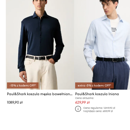
-15% z kodem: OFF*
extra -5% z kodem: OFF*
Paul&Shark koszula męska bawełniana
Paul&Shark koszula lniana
Cena aktualna:
1089,90 zł
629,99 zł
Cena regularna:
1249,90 zł
Najniższa cena:
659,99 zł