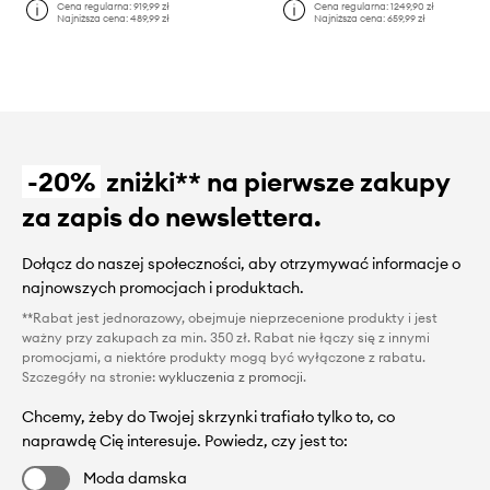
Cena regularna:
919,99 zł
Cena regularna:
1249,90 zł
Najniższa cena:
489,99 zł
Najniższa cena:
659,99 zł
-20%
zniżki** na pierwsze zakupy
za zapis do newslettera.
Dołącz do naszej społeczności, aby otrzymywać informacje o
najnowszych promocjach i produktach.
**Rabat jest jednorazowy, obejmuje nieprzecenione produkty i jest
ważny przy zakupach za min. 350 zł. Rabat nie łączy się z innymi
promocjami, a niektóre produkty mogą być wyłączone z rabatu.
Szczegóły na stronie:
wykluczenia z promocji
.
Chcemy, żeby do Twojej skrzynki trafiało tylko to, co
naprawdę Cię interesuje. Powiedz, czy jest to:
Moda damska