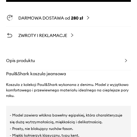
DARMOWA DOSTAWA od
280 zł
ZWROTY I REKLAMACJE
Opis produktu
Paul&Shark koszula jeansowa
Koszula z kolekcji Paul&Shark wykonana z denimu. Model z wyjątkowo
komfortowego i przewiewnego materiału idealnego na cieplejsze pory
roku.
- Model zawiera włókna bawełny egipskiej, która charakteryzuje
się dużą wytrzymałością, miękkością i delikatnością.
- Prosty, nie blokujący ruchów fason.
- Miękki kołnierzyk klasyczny, typu kent.