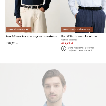
-15% z kodem: OFF*
extra -5% z kodem: OFF*
Paul&Shark koszula męska bawełniana
Paul&Shark koszula lniana
Cena aktualna:
1089,90 zł
629,99 zł
Cena regularna:
1249,90 zł
Najniższa cena:
659,99 zł