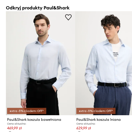
Odkryj produkty Paul&Shark
extra -5% z kodem: OFF*
extra -5% z kodem: OFF*
Paul&Shark koszula bawełniana
Paul&Shark koszula lniana
Cena aktualna:
Cena aktualna:
469,99 zł
629,99 zł