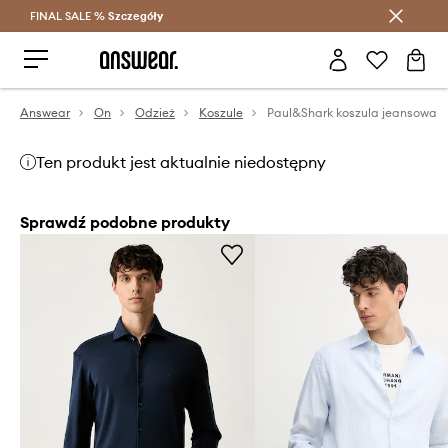
FINAL SALE %
Szczegóły
Oszczędzaj z Answear Club >
Answear
On
Odzież
Koszule
Paul&Shark koszula jeansowa
Ten produkt jest aktualnie niedostępny
Sprawdź podobne produkty