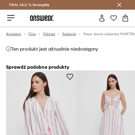
FINAL SALE %
Szczegóły
Oszczędzaj z Answear Club >
Answear
Ona
Odzież
Sukienki
Pepe Jeans sukienka MARTI
Ten produkt jest aktualnie niedostępny
Sprawdź podobne produkty