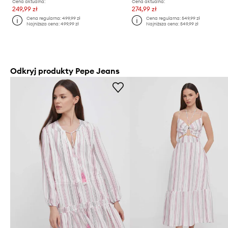
Cena aktualna:
Cena aktualna:
249,99 zł
274,99 zł
Cena regularna:
499,99 zł
Cena regularna:
549,99 zł
Najniższa cena:
499,99 zł
Najniższa cena:
549,99 zł
Odkryj produkty Pepe Jeans