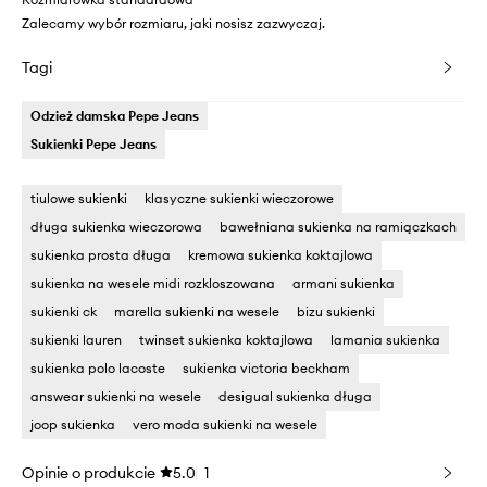
Zalecamy wybór rozmiaru, jaki nosisz zazwyczaj.
Tagi
Odzież damska Pepe Jeans
Sukienki Pepe Jeans
tiulowe sukienki
klasyczne sukienki wieczorowe
długa sukienka wieczorowa
bawełniana sukienka na ramiączkach
sukienka prosta długa
kremowa sukienka koktajlowa
sukienka na wesele midi rozkloszowana
armani sukienka
sukienki ck
marella sukienki na wesele
bizu sukienki
sukienki lauren
twinset sukienka koktajlowa
lamania sukienka
sukienka polo lacoste
sukienka victoria beckham
answear sukienki na wesele
desigual sukienka długa
joop sukienka
vero moda sukienki na wesele
Opinie o produkcie
5.0
1