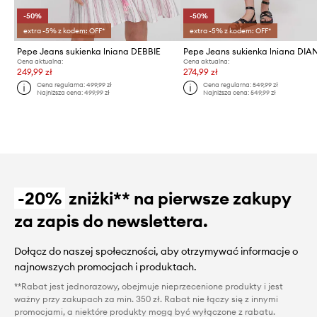
-50%
-50%
extra -5% z kodem: OFF*
extra -5% z kodem: OFF*
Pepe Jeans sukienka lniana DEBBIE
Pepe Jeans sukienka lniana DIA
Cena aktualna:
Cena aktualna:
249,99 zł
274,99 zł
Cena regularna:
499,99 zł
Cena regularna:
549,99 zł
Najniższa cena:
499,99 zł
Najniższa cena:
549,99 zł
-20%
zniżki** na pierwsze zakupy
za zapis do newslettera.
Dołącz do naszej społeczności, aby otrzymywać informacje o
najnowszych promocjach i produktach.
**Rabat jest jednorazowy, obejmuje nieprzecenione produkty i jest
ważny przy zakupach za min. 350 zł. Rabat nie łączy się z innymi
promocjami, a niektóre produkty mogą być wyłączone z rabatu.