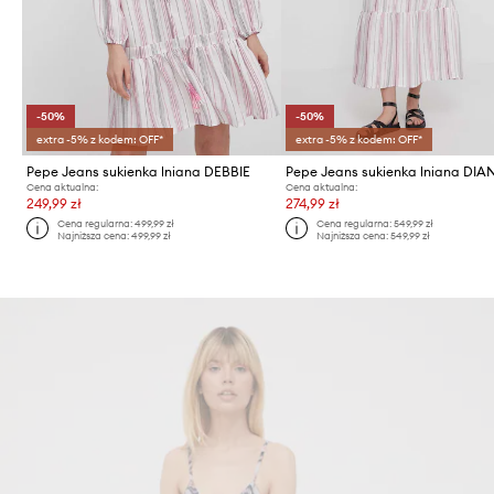
-50%
-50%
extra -5% z kodem: OFF*
extra -5% z kodem: OFF*
Pepe Jeans sukienka lniana DEBBIE
Pepe Jeans sukienka lniana DIA
Cena aktualna:
Cena aktualna:
249,99 zł
274,99 zł
Cena regularna:
499,99 zł
Cena regularna:
549,99 zł
Najniższa cena:
499,99 zł
Najniższa cena:
549,99 zł