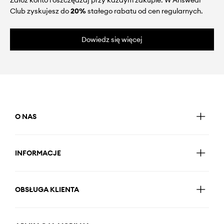
Załóż konto i oszczędzaj przy każdym zakupie. W Answear
Club zyskujesz do
20%
stałego rabatu od cen regularnych.
Dowiedz się więcej
O NAS
INFORMACJE
OBSŁUGA KLIENTA