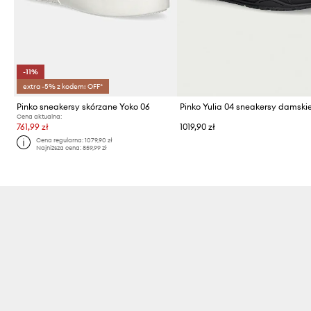
-11%
extra -5% z kodem: OFF*
Pinko sneakersy skórzane Yoko 06
Cena aktualna:
761,99 zł
1019,90 zł
Cena regularna:
1079,90 zł
Najniższa cena:
859,99 zł