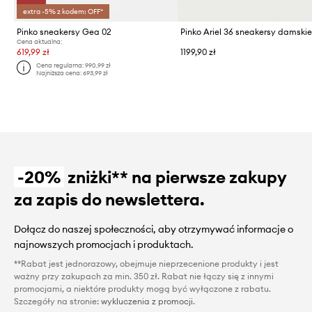
extra -5% z kodem: OFF*
Pinko sneakersy Gea 02
Pinko Ariel 36 sneakersy damski
Cena aktualna:
619,99 zł
1199,90 zł
Cena regularna:
990,99 zł
Najniższa cena:
693,99 zł
-20%
zniżki** na pierwsze zakupy
za zapis do newslettera.
Dołącz do naszej społeczności, aby otrzymywać informacje o
najnowszych promocjach i produktach.
**Rabat jest jednorazowy, obejmuje nieprzecenione produkty i jest
ważny przy zakupach za min. 350 zł. Rabat nie łączy się z innymi
promocjami, a niektóre produkty mogą być wyłączone z rabatu.
Szczegóły na stronie:
wykluczenia z promocji
.