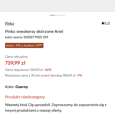
Pinko
5.0
Pinko sneakersy skórzane Ariel
kolor czarny SS0027 P025 Z99
extra -5% z kodem: OFF*
Cena aktualna:
739,99 zł
Cena regularna:
1169,90 zł
-36%
Najniższa cena z 30 dni przed obniżką:
818,99 zł
 -9%
Kolor:
czarny
Produkt niedostępny
Niestety ktoś Cię uprzedził. Zapraszamy do zapoznania się z
innymi produktami z naszej oferty.