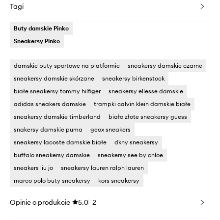
Tagi
Buty damskie Pinko
Sneakersy Pinko
damskie buty sportowe na platformie
sneakersy damskie czarne
sneakersy damskie skórzane
sneakersy birkenstock
białe sneakersy tommy hilfiger
sneakersy ellesse damskie
adidas sneakers damskie
trampki calvin klein damskie białe
sneakersy damskie timberland
biało złote sneakersy guess
snakersy damskie puma
geox sneakers
sneakersy lacoste damskie białe
dkny sneakersy
buffalo sneakersy damskie
sneakersy see by chloe
sneakers liu jo
sneakersy lauren ralph lauren
marco polo buty sneakersy
kors sneakersy
Opinie o produkcie
5.0
2