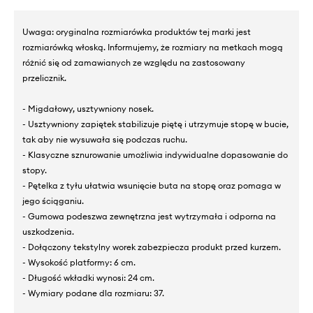
Uwaga: oryginalna rozmiarówka produktów tej marki jest
rozmiarówką włoską. Informujemy, że rozmiary na metkach mogą
różnić się od zamawianych ze względu na zastosowany
przelicznik.
- Migdałowy, usztywniony nosek.
- Usztywniony zapiętek stabilizuje piętę i utrzymuje stopę w bucie,
tak aby nie wysuwała się podczas ruchu.
- Klasyczne sznurowanie umożliwia indywidualne dopasowanie do
stopy.
- Pętelka z tyłu ułatwia wsunięcie buta na stopę oraz pomaga w
jego ściąganiu.
- Gumowa podeszwa zewnętrzna jest wytrzymała i odporna na
uszkodzenia.
- Dołączony tekstylny worek zabezpiecza produkt przed kurzem.
- Wysokość platformy: 6 cm.
- Długość wkładki wynosi: 24 cm.
- Wymiary podane dla rozmiaru: 37.