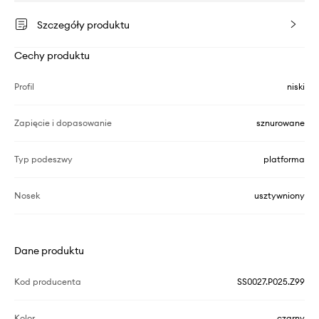
Szczegóły produktu
Cechy produktu
Profil
niski
Zapięcie i dopasowanie
sznurowane
Typ podeszwy
platforma
Nosek
usztywniony
Dane produktu
Kod producenta
SS0027.P025.Z99
Kolor
czarny