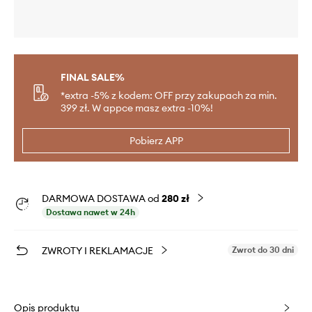
FINAL SALE%
*extra -5% z kodem: OFF przy zakupach za min.
399 zł. W appce masz extra -10%!
Pobierz APP
DARMOWA DOSTAWA od
280 zł
Dostawa nawet w 24h
ZWROTY I REKLAMACJE
Zwrot do 30 dni
Opis produktu