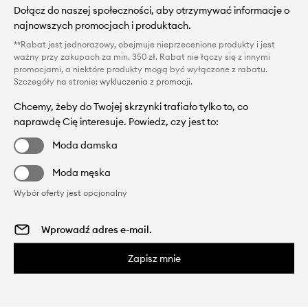
Dołącz do naszej społeczności, aby otrzymywać informacje o
najnowszych promocjach i produktach.
**Rabat jest jednorazowy, obejmuje nieprzecenione produkty i jest
ważny przy zakupach za min. 350 zł. Rabat nie łączy się z innymi
promocjami, a niektóre produkty mogą być wyłączone z rabatu.
Szczegóły na stronie:
wykluczenia z promocji
.
Chcemy, żeby do Twojej skrzynki trafiało tylko to, co
naprawdę Cię interesuje. Powiedz, czy jest to:
Moda damska
Moda męska
Wybór oferty jest opcjonalny
Zapisz mnie