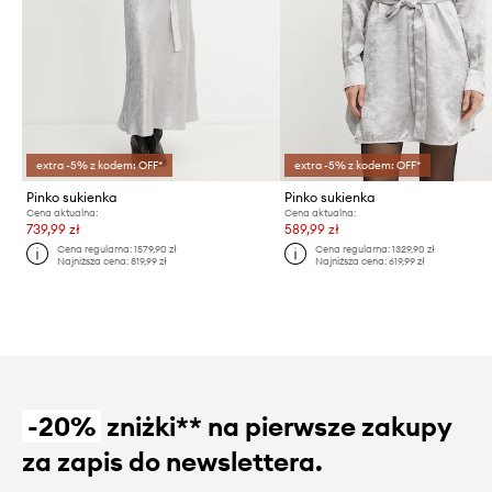
extra -5% z kodem: OFF*
extra -5% z kodem: OFF*
Pinko sukienka
Pinko sukienka
Cena aktualna:
Cena aktualna:
739,99 zł
589,99 zł
Cena regularna:
1579,90 zł
Cena regularna:
1329,90 zł
Najniższa cena:
819,99 zł
Najniższa cena:
619,99 zł
-20%
zniżki** na pierwsze zakupy
za zapis do newslettera.