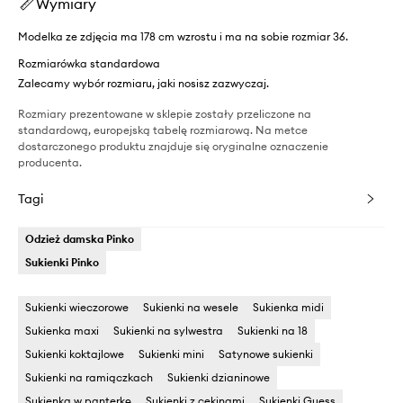
Wymiary
Modelka ze zdjęcia ma 178 cm wzrostu i ma na sobie rozmiar 36.
Rozmiarówka standardowa
Zalecamy wybór rozmiaru, jaki nosisz zazwyczaj.
Rozmiary prezentowane w sklepie zostały przeliczone na
standardową, europejską tabelę rozmiarową. Na metce
dostarczonego produktu znajduje się oryginalne oznaczenie
producenta.
Tagi
Odzież damska Pinko
Sukienki Pinko
Sukienki wieczorowe
Sukienki na wesele
Sukienka midi
Sukienka maxi
Sukienki na sylwestra
Sukienki na 18
Sukienki koktajlowe
Sukienki mini
Satynowe sukienki
Sukienki na ramiączkach
Sukienki dzianinowe
Sukienka w panterkę
Sukienki z cekinami
Sukienki Guess