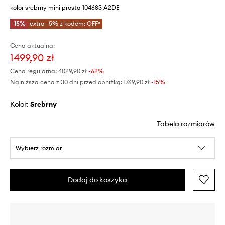
kolor srebrny mini prosta 104683 A2DE
-15%
extra -5% z kodem: OFF*
Cena aktualna:
1499,90 zł
Cena regularna:
4029,90 zł
-62%
Najniższa cena z 30 dni przed obniżką:
1769,90 zł
 -15%
Kolor:
srebrny
Tabela rozmiarów
Wybierz rozmiar
Dodaj do koszyka