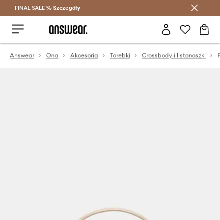
FINAL SALE %
Szczegóły
Oszczędzaj z Answear Club >
Answear
Ona
Akcesoria
Torebki
Crossbody i listonoszki