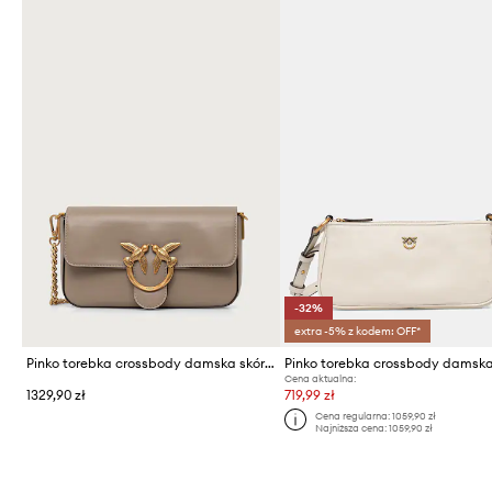
-32%
extra -5% z kodem: OFF*
Pinko torebka crossbody damska skórzana
Cena aktualna:
1329,90 zł
719,99 zł
Cena regularna:
1059,90 zł
Najniższa cena:
1059,90 zł