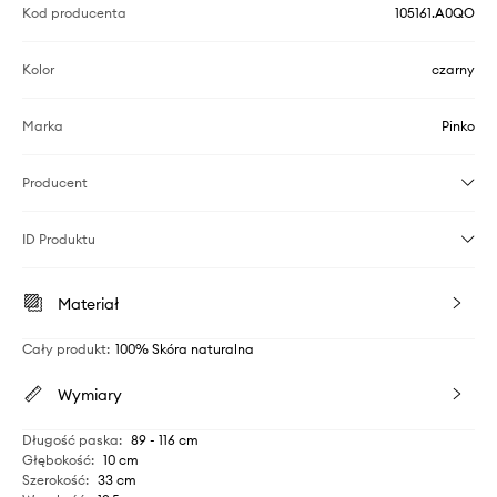
Kod producenta
105161.A0QO
Kolor
czarny
Marka
Pinko
Producent
ID Produktu
Materiał
Cały produkt
:
100% Skóra naturalna
Wymiary
Długość paska
:
89 - 116 cm
Głębokość
:
10 cm
Szerokość
:
33 cm