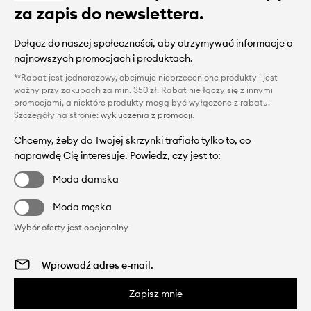
za zapis do newslettera.
Dołącz do naszej społeczności, aby otrzymywać informacje o
najnowszych promocjach i produktach.
**Rabat jest jednorazowy, obejmuje nieprzecenione produkty i jest
ważny przy zakupach za min. 350 zł. Rabat nie łączy się z innymi
promocjami, a niektóre produkty mogą być wyłączone z rabatu.
Szczegóły na stronie:
wykluczenia z promocji
.
Chcemy, żeby do Twojej skrzynki trafiało tylko to, co
naprawdę Cię interesuje. Powiedz, czy jest to:
Moda damska
Moda męska
Wybór oferty jest opcjonalny
Zapisz mnie