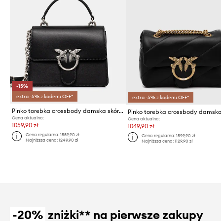
-15%
extra -5% z kodem: OFF*
extra -5% z kodem: OFF*
Pinko torebka crossbody damska skórzana
Cena aktualna:
Cena aktualna:
1059,90 zł
1049,90 zł
Cena regularna:
1559,90 zł
Cena regularna:
1599,90 zł
Najniższa cena:
1249,90 zł
Najniższa cena:
1129,90 zł
-20%
zniżki** na pierwsze zakupy