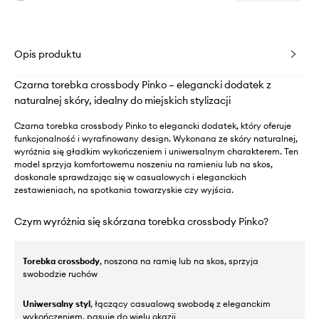
Opis produktu
Czarna torebka crossbody Pinko – elegancki dodatek z
naturalnej skóry, idealny do miejskich stylizacji
Czarna torebka crossbody Pinko to elegancki dodatek, który oferuje
funkcjonalność i wyrafinowany design. Wykonana ze skóry naturalnej,
wyróżnia się gładkim wykończeniem i uniwersalnym charakterem. Ten
model sprzyja komfortowemu noszeniu na ramieniu lub na skos,
doskonale sprawdzając się w casualowych i eleganckich
zestawieniach, na spotkania towarzyskie czy wyjścia.
Czym wyróżnia się skórzana torebka crossbody Pinko?
Torebka crossbody
, noszona na ramię lub na skos, sprzyja
swobodzie ruchów
Uniwersalny styl
, łączący casualową swobodę z eleganckim
wykończeniem, pasuje do wielu okazji