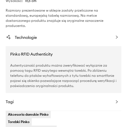
Wysokość
:
19,5 cm
Rozmiary prezentowane w sklepie zostały przeliczone na
standardową, europejską tabelę rozmiarową. Na metce
dostarczonego produktu znajduje się oryginalne oznaczenie
producenta.
Technologie
Pinko RFID Authenticity
Autentyczność produktu można zweryfikować wyłącznie za
pomocą tagu RFID wszytego wewnątrz torebki. Po zbliżeniu
telefonu do ptaków wyhaftowanych z tyłu torebki na smartfonie
pojawi się okienko pozwalające rozpocząć procedurę weryfikacji i
poświadczenia oryginalności produktu.
Tagi
Akcesoria damskie Pinko
Torebki Pinko