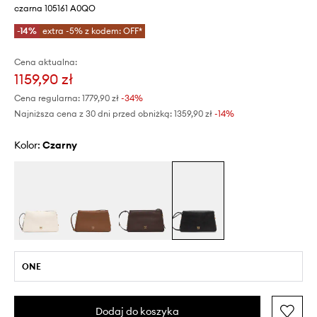
czarna 105161 A0QO
-14%
extra -5% z kodem: OFF*
Cena aktualna:
1159,90 zł
Cena regularna:
1779,90 zł
-34%
Najniższa cena z 30 dni przed obniżką:
1359,90 zł
 -14%
Kolor:
czarny
ONE
Dodaj do koszyka