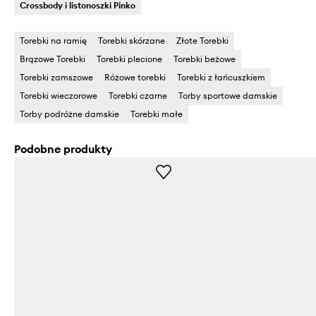
Crossbody i listonoszki Pinko
Torebki na ramię
Torebki skórzane
Złote Torebki
Brązowe Torebki
Torebki plecione
Torebki beżowe
Torebki zamszowe
Różowe torebki
Torebki z łańcuszkiem
Torebki wieczorowe
Torebki czarne
Torby sportowe damskie
Torby podróżne damskie
Torebki małe
Podobne produkty