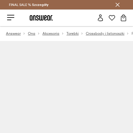
FINAL SALE %
Szczegóły
Oszczędzaj z Answear Club >
Answear
Ona
Akcesoria
Torebki
Crossbody i listonoszki