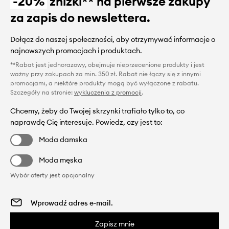
-20%
zniżki** na pierwsze zakupy
za zapis do newslettera.
Dołącz do naszej społeczności, aby otrzymywać informacje o
najnowszych promocjach i produktach.
**Rabat jest jednorazowy, obejmuje nieprzecenione produkty i jest
ważny przy zakupach za min. 350 zł. Rabat nie łączy się z innymi
promocjami, a niektóre produkty mogą być wyłączone z rabatu.
Szczegóły na stronie:
wykluczenia z promocji
.
Chcemy, żeby do Twojej skrzynki trafiało tylko to, co
naprawdę Cię interesuje. Powiedz, czy jest to:
Moda damska
Moda męska
Wybór oferty jest opcjonalny
Zapisz mnie