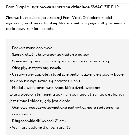
Pom D'api buty zimowe skórzane dziecięce SWAG ZIP FUR
Zimowe buty dziecięce z kolekcji Pom D'api. Ocieplony model
wykonany ze skóry naturalnej. Model z wełnianą wyściółką zapewnia
dodatkowy komfort i ciepło.
- Podwyższona cholewka.
- Szeroki otwór ułatwiający zakładanie butów.
- Sznurowany model z bocznym zapięciem na suwak i rzep.
- Okrągły, usztywniony nosek.
- Usztywniony zapiętek stabilizuje piętę i utrzymuje stopę w bucie,
tak aby nie wysuwała się podczas ruchu.
- Model z wełnianym wnętrzem, które dzięki wysokim
właściwościom termoregulacyjnym pomaga utrzymać ciepło, gdy
jest zimno i chłodzi, gdy jest ciepło.
- Gumowa podeszwa zewnętrzna jest wytrzymała i odporna na
uszkodzenia.
- Długość wkładki wynosi: 21 cm.
- Wymiary podane dla rozmiaru: 33.