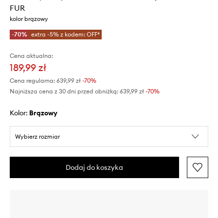
FUR
kolor brązowy
-70%
extra -5% z kodem: OFF*
Cena aktualna:
189,99 zł
Cena regularna:
639,99 zł
-70%
Najniższa cena z 30 dni przed obniżką:
639,99 zł
 -70%
Kolor:
brązowy
Wybierz rozmiar
Dodaj do koszyka