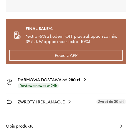
FINAL SALE%
*extra -5% z kodem: OFF przy zakupach za min.
399 zł. W appce masz extra -10%!
Pobierz APP
DARMOWA DOSTAWA od
280 zł
Dostawa nawet w 24h
ZWROTY I REKLAMACJE
Zwrot do 30 dni
Opis produktu