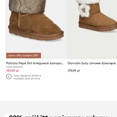
extra -5% z kodem: OFF*
Patrizia Pepe Girl śniegowce zamszowe
Garvalin buty zimowe dziecięce
Cena aktualna:
199,99 zł
179,99 zł
Cena regularna:
509,99 zł
Najniższa cena:
214,99 zł