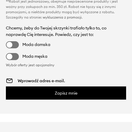
**Rabat jest jednorazowy, obejmuje nieprzecenione produkty i jest
ważny przy zakupach za min. 350 zł. Rabat nie łączy się z innymi
promocjami, a niektóre produkty mogą być wyłączone z rabatu.
Szczegóły na stronie:
wykluczenia z promocji
.
Chcemy, żeby do Twojej skrzynki trafiało tylko to, co
naprawdę Cię interesuje. Powiedz, czy jest to:
Moda damska
Moda męska
Wybór oferty jest opcjonalny
Zapisz mnie