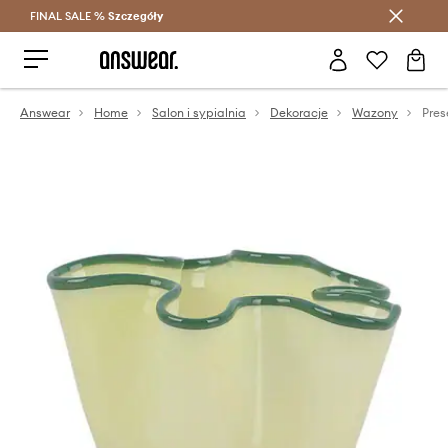
FINAL SALE %
Szczegóły
Oszczędzaj z Answear Club >
Answear
Home
Salon i sypialnia
Dekoracje
Wazony