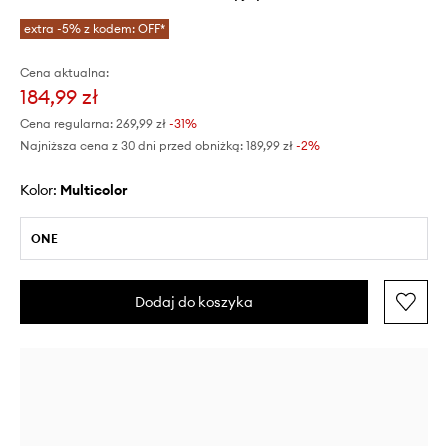
extra -5% z kodem: OFF*
Cena aktualna:
184,99 zł
Cena regularna:
269,99 zł
-31%
Najniższa cena z 30 dni przed obniżką:
189,99 zł
 -2%
Kolor:
multicolor
ONE
Dodaj do koszyka