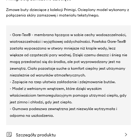
Zimowe buty dziecięce z kolekcji Primigi. Ocieplony model wykonany z
połączenia skóry zamszowej i materiału tekstylnego.
- Gore-Tex® - membrana łącząca w sobie cechy wodoszczelności,
wiatroszczelności i wyjątkowej oddychalności. Powłoka Gore-Tex®
została wyposażona w otwory mniejsze niż krople wody, lecz
większe od cząsteczki pary wodnej. Dzięki czemu deszcz i śnieg nie
mogą przedostać się do środka, ale pot wyprowadzany jest na
zewnątrz. Ciało pozostaje suche a komfort cieplny jest utrzymany
niezależnie od warunków atmosferycznych.
- Zapięcie na rzep ułatwia zakładanie i zdejmowanie butów.
- Model z wełnianym wnętrzem, które dzięki wysokim
właściwościom termoregulacyjnym pomaga utrzymać ciepło, gdy
jest zimno i chłodzi, gdy jest ciepło.
- Gumowa podeszwa zewnętrzna jest niezwykle wytrzymała i
odporna na uszkodzenia.
Szczegóły produktu