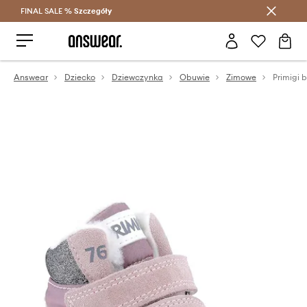
FINAL SALE %
Szczegóły
Oszczędzaj z Answear Club >
Answear
Dziecko
Dziewczynka
Obuwie
Zimowe
Primigi 