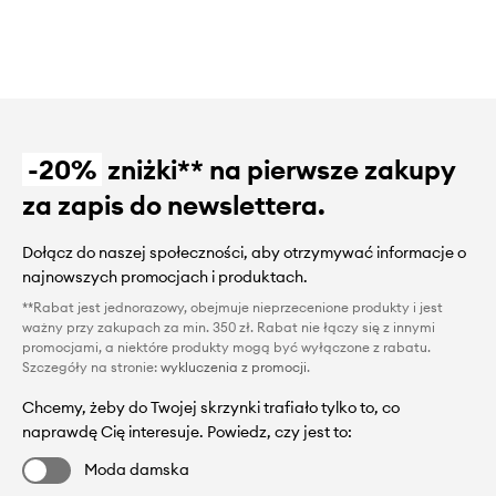
-20%
zniżki** na pierwsze zakupy
za zapis do newslettera.
Dołącz do naszej społeczności, aby otrzymywać informacje o
najnowszych promocjach i produktach.
**Rabat jest jednorazowy, obejmuje nieprzecenione produkty i jest
ważny przy zakupach za min. 350 zł. Rabat nie łączy się z innymi
promocjami, a niektóre produkty mogą być wyłączone z rabatu.
Szczegóły na stronie:
wykluczenia z promocji
.
Chcemy, żeby do Twojej skrzynki trafiało tylko to, co
naprawdę Cię interesuje. Powiedz, czy jest to:
Moda damska