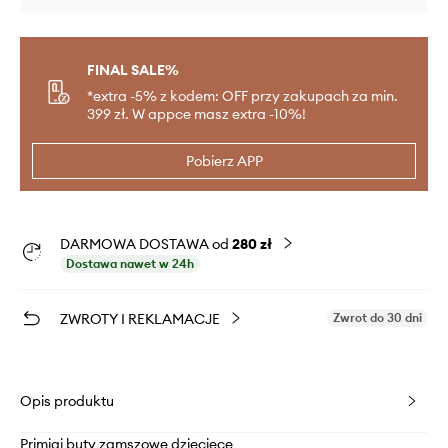
FINAL SALE%
*extra -5% z kodem: OFF przy zakupach za min.
399 zł. W appce masz extra -10%!
Pobierz APP
DARMOWA DOSTAWA od
280 zł
Dostawa nawet w 24h
ZWROTY I REKLAMACJE
Zwrot do 30 dni
Opis produktu
Primigi buty zamszowe dziecięce