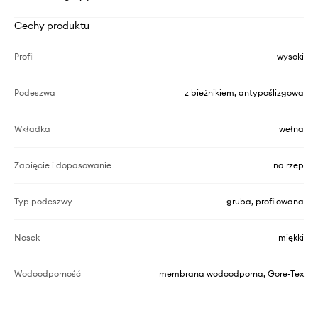
Cechy produktu
Profil
wysoki
Podeszwa
z bieżnikiem, antypoślizgowa
Wkładka
wełna
Zapięcie i dopasowanie
na rzep
Typ podeszwy
gruba, profilowana
Nosek
miękki
Wodoodporność
membrana wodoodporna, Gore-Tex