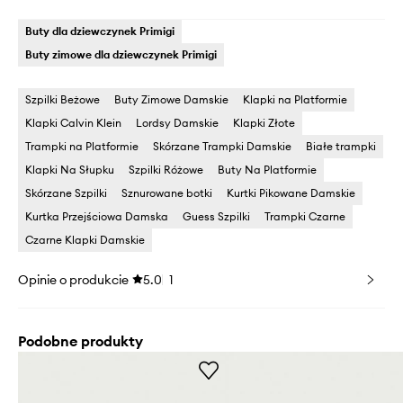
Buty dla dziewczynek Primigi
Buty zimowe dla dziewczynek Primigi
Szpilki Beżowe
Buty Zimowe Damskie
Klapki na Platformie
Klapki Calvin Klein
Lordsy Damskie
Klapki Złote
Trampki na Platformie
Skórzane Trampki Damskie
Białe trampki
Klapki Na Słupku
Szpilki Różowe
Buty Na Platformie
Skórzane Szpilki
Sznurowane botki
Kurtki Pikowane Damskie
Kurtka Przejściowa Damska
Guess Szpilki
Trampki Czarne
Czarne Klapki Damskie
Opinie o produkcie
5.0
1
Podobne produkty