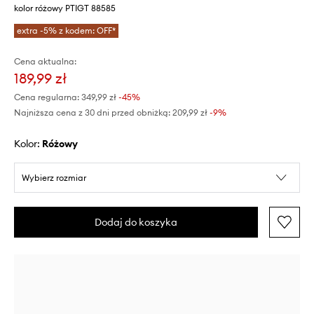
kolor różowy PTIGT 88585
extra -5% z kodem: OFF*
Cena aktualna:
189,99 zł
Cena regularna:
349,99 zł
-45%
Najniższa cena z 30 dni przed obniżką:
209,99 zł
 -9%
Kolor:
różowy
Wybierz rozmiar
Dodaj do koszyka