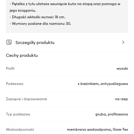
- Pętelka z tyłu ułatwia wsunięcie buta na stopę oraz pomaga w
jego ściąganiu.
- Długość wkładki wynosi: 18 cm.
- Wymiary podane dla rozmiaru: 30.
Szczegóły produktu
Cechy produktu
Profil
wysoki
Podeszwa
z bieżnikiem, antypoślizgowa
Zapięcie i dopasowanie
na rzep
Typ podeszwy
gruba, profilowana
Wodoodporność
membrana wodoodporna, Gore-Tex