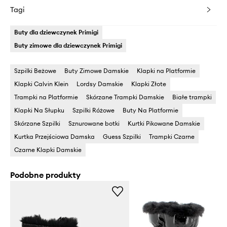
Tagi
Buty dla dziewczynek Primigi
Buty zimowe dla dziewczynek Primigi
Szpilki Beżowe
Buty Zimowe Damskie
Klapki na Platformie
Klapki Calvin Klein
Lordsy Damskie
Klapki Złote
Trampki na Platformie
Skórzane Trampki Damskie
Białe trampki
Klapki Na Słupku
Szpilki Różowe
Buty Na Platformie
Skórzane Szpilki
Sznurowane botki
Kurtki Pikowane Damskie
Kurtka Przejściowa Damska
Guess Szpilki
Trampki Czarne
Czarne Klapki Damskie
Podobne produkty