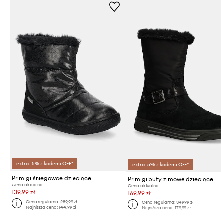
extra -5% z kodem: OFF*
extra -5% z kodem: OFF*
Primigi śniegowce dziecięce
Primigi buty zimowe dziecięce
Cena aktualna:
Cena aktualna:
139,99 zł
169,99 zł
Cena regularna:
289,99 zł
Cena regularna:
349,99 zł
Najniższa cena:
144,99 zł
Najniższa cena:
179,99 zł