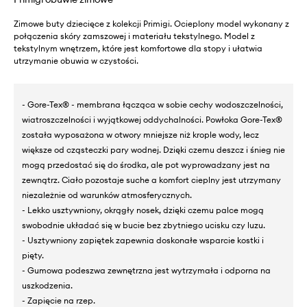
Zimowe buty dziecięce z kolekcji Primigi. Ocieplony model wykonany z
połączenia skóry zamszowej i materiału tekstylnego. Model z
tekstylnym wnętrzem, które jest komfortowe dla stopy i ułatwia
utrzymanie obuwia w czystości.
- Gore-Tex® - membrana łącząca w sobie cechy wodoszczelności,
wiatroszczelności i wyjątkowej oddychalności. Powłoka Gore-Tex®
została wyposażona w otwory mniejsze niż krople wody, lecz
większe od cząsteczki pary wodnej. Dzięki czemu deszcz i śnieg nie
mogą przedostać się do środka, ale pot wyprowadzany jest na
zewnątrz. Ciało pozostaje suche a komfort cieplny jest utrzymany
niezależnie od warunków atmosferycznych.
- Lekko usztywniony, okrągły nosek, dzięki czemu palce mogą
swobodnie układać się w bucie bez zbytniego ucisku czy luzu.
- Usztywniony zapiętek zapewnia doskonałe wsparcie kostki i
pięty.
- Gumowa podeszwa zewnętrzna jest wytrzymała i odporna na
uszkodzenia.
- Zapięcie na rzep.