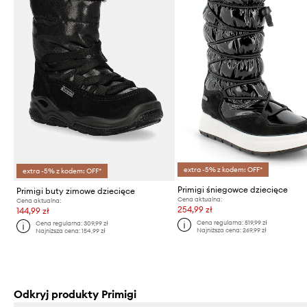
extra -5% z kodem: OFF*
extra -5% z kodem: OFF*
Primigi śniegowce dziecięce
Primigi buty zimowe dziecięce
Cena aktualna:
Cena aktualna:
254,99 zł
144,99 zł
Cena regularna:
519,99 zł
Cena regularna:
309,99 zł
Najniższa cena:
269,99 zł
Najniższa cena:
154,99 zł
Odkryj produkty Primigi