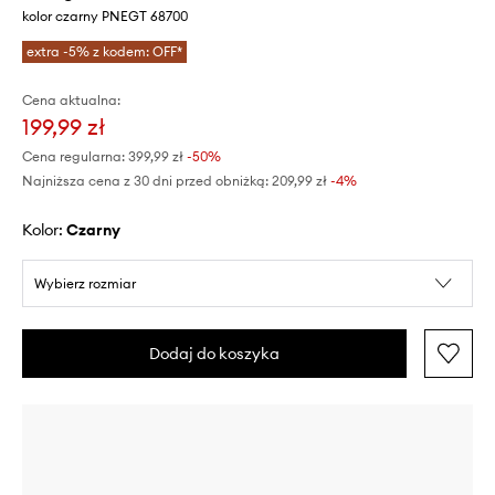
kolor czarny PNEGT 68700
extra -5% z kodem: OFF*
Cena aktualna:
199,99 zł
Cena regularna:
399,99 zł
-50%
Najniższa cena z 30 dni przed obniżką:
209,99 zł
 -4%
Kolor:
czarny
Wybierz rozmiar
Dodaj do koszyka