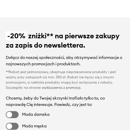
-20%
zniżki** na pierwsze zakupy
za zapis do newslettera.
Dołącz do naszej społeczności, aby otrzymywać informacje o
najnowszych promocjach i produktach.
**Rabat jest jednorazowy, obejmuje nieprzecenione produkty i jest
ważny przy zakupach za min. 350 zł. Rabat nie łączy się z innymi
promocjami, a niektóre produkty mogą być wyłączone z rabatu.
Szczegóły na stronie:
wykluczenia z promocji
.
Chcemy, żeby do Twojej skrzynki trafiało tylko to, co
naprawdę Cię interesuje. Powiedz, czy jest to:
Moda damska
Moda męska