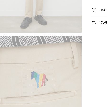
DA
ZWR