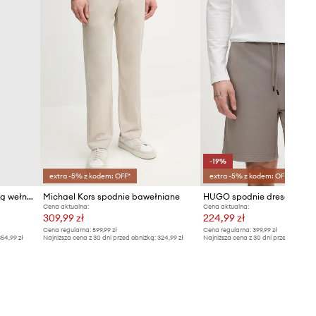
-19%
extra -5% z kodem: OFF*
extra -5% z kodem: OFF*
AllSaints spodnie z domieszką wełny TALLIS
Michael Kors spodnie bawełniane
Cena aktualna:
Cena aktualna:
309,99 zł
224,99 zł
Cena regularna:
599,99 zł
Cena regularna:
399,99 zł
54,99 zł
Najniższa cena z 30 dni przed obniżką:
324,99 zł
Najniższa cena z 30 dni przed obniżką