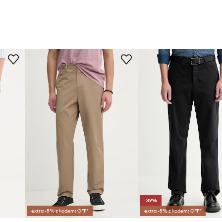
-39%
extra -5% z kodem: OFF*
extra -5% z kodem: OFF*