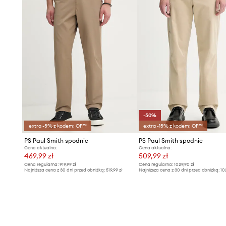
-50%
extra -5% z kodem: OFF*
extra -15% z kodem: OFF*
PS Paul Smith spodnie
PS Paul Smith spodnie
Cena aktualna:
Cena aktualna:
469,99 zł
509,99 zł
Cena regularna:
919,99 zł
Cena regularna:
1029,90 zł
Najniższa cena z 30 dni przed obniżką:
519,99 zł
Najniższa cena z 30 dni przed obniżką:
10