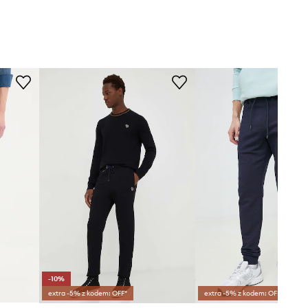
-10%
extra -5% z kodem: OFF*
extra -5% z kodem: OFF*