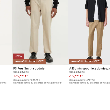
-20%
extra -5% z kodem: OFF*
extra -5% z kodem: OFF*
PS Paul Smith spodnie
Cena aktualna:
Cena aktualna:
469,99 zł
319,99 zł
Cena regularna:
1049,90 zł
Cena regularna:
579,99 zł
29,90 zł
Najniższa cena z 30 dni przed obniżką:
589,99 zł
Najniższa cena z 30 dni przed obniżką:
3