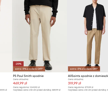
-20%
extra -5% z kodem: OFF*
extra -5% z kodem: OFF*
PS Paul Smith spodnie
Cena aktualna:
Cena aktualna:
469,99 zł
319,99 zł
Cena regularna:
1049,90 zł
Cena regularna:
579,99 zł
29,90 zł
Najniższa cena z 30 dni przed obniżką:
589,99 zł
Najniższa cena z 30 dni przed obniżką:
3