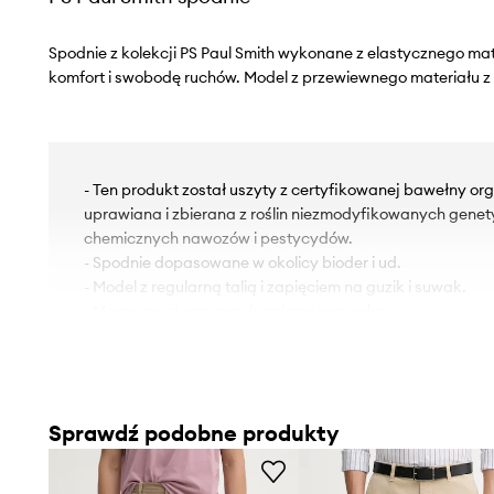
Spodnie z kolekcji PS Paul Smith wykonane z elastycznego m
komfort i swobodę ruchów. Model z przewiewnego materiału 
- Ten produkt został uszyty z certyfikowanej bawełny orga
uprawiana i zbierana z roślin niezmodyfikowanych genet
chemicznych nawozów i pestycydów.
- Spodnie dopasowane w okolicy bioder i ud.
- Model z regularną talią i zapięciem na guzik i suwak.
- Mocno zwężana, przylegająca nogawka.
- Dwie wsuwane kieszenie boczne.
- Dwie wsuwane kieszenie na pośladkach.
- Cienka, lekko elastyczna tkanina.
- Szerokość w pasie: 42 cm.
Sprawdź podobne produkty
- Szerokość w biodrach: 54 cm.
- Wysokość stanu: 26 cm.
- Szerokość nogawki na dole: 18 cm.