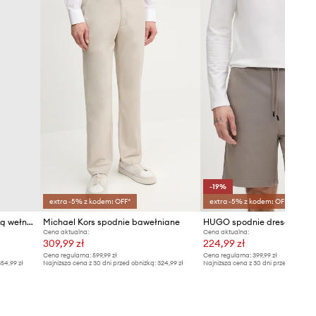
-19%
extra -5% z kodem: OFF*
extra -5% z kodem: OFF*
AllSaints spodnie z domieszką wełny TALLIS
Michael Kors spodnie bawełniane
Cena aktualna:
Cena aktualna:
309,99 zł
224,99 zł
Cena regularna:
599,99 zł
Cena regularna:
399,99 zł
54,99 zł
Najniższa cena z 30 dni przed obniżką:
324,99 zł
Najniższa cena z 30 dni przed obniżką