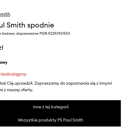
Smith
ul Smith spodnie
or beżowy dopasowane M2R.922P.M21553
zł
żowy
niedostępny
ktoś Cię uprzedził. Zapraszamy do zapoznania się z innymi
 z naszej oferty.
Inne z tej kategorii
Wszystkie produkty PS Paul Smith