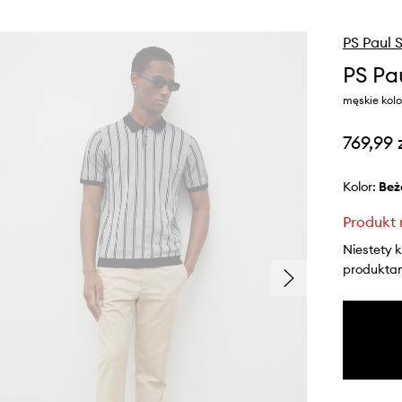
PS Paul 
PS Pa
męskie kol
769,99 
Kolor:
be
Produkt 
Niestety 
produktami