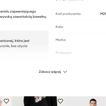
ateriału zapewniającego
Kod producenta
M2R
z wysoką zawartością bawełny.
Kolor
Marka
nicznej, która jest
ycznie, bez użycia
Producent
ID Produktu
Zobacz więcej