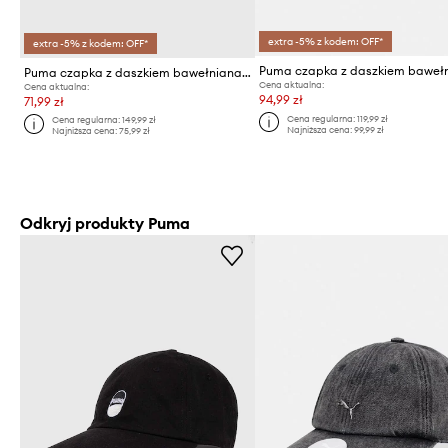
extra -5% z kodem: OFF*
extra -5% z kodem: OFF*
Puma czapka z daszkiem bawełniana Downtown Low Curve Cap
Cena aktualna:
Cena aktualna:
94,99 zł
71,99 zł
Cena regularna:
119,99 zł
Cena regularna:
149,99 zł
Najniższa cena:
99,99 zł
Najniższa cena:
75,99 zł
Odkryj produkty Puma