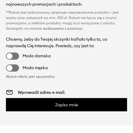
najnowszych promocjach i produktach.
**Rabat jest jednorazowy, obejmuje nieprzecenione produkty i jest
ważny przy zakupach za min. 350 zł. Rabat nie łączy się z innymi
promocjami, a niektóre produkty mogą być wyłączone z rabatu.
Szczegóły na stronie:
wykluczenia z promocji
.
Chcemy, żeby do Twojej skrzynki trafiało tylko to, co
naprawdę Cię interesuje. Powiedz, czy jest to:
Moda damska
Moda męska
Wybór oferty jest opcjonalny
Zapisz mnie