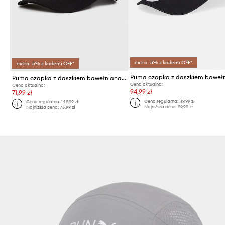
extra -5% z kodem: OFF*
extra -5% z kodem: OFF*
Puma czapka z daszkiem bawełniana Downtown Low Curve Cap
Cena aktualna:
Cena aktualna:
94,99 zł
71,99 zł
Cena regularna:
119,99 zł
Cena regularna:
149,99 zł
Najniższa cena:
99,99 zł
Najniższa cena:
75,99 zł