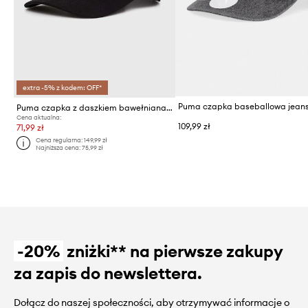
extra -5% z kodem: OFF*
Puma czapka z daszkiem bawełniana Downtown Low Curve Cap
Cena aktualna:
109,99 zł
71,99 zł
Cena regularna:
149,99 zł
Najniższa cena:
75,99 zł
-20%
zniżki** na pierwsze zakupy
za zapis do newslettera.
Dołącz do naszej społeczności, aby otrzymywać informacje o