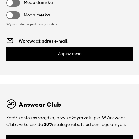
Moda damska
Moda męska
Wybór oferty jest opcjonalny
Zapisz mnie
Answear Club
Załóż konto i oszczędzaj przy każdym zakupie. W Answear
Club zyskujesz do
20%
stałego rabatu od cen regularnych.