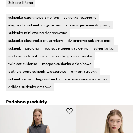
Sukienki Puma
sukienka dzianinowa z golfem
sukienka rozpinana
elegancka sukienka z guzikami
sukienki jesienne do pracy
sukienka mini czarna dopasowana
sukienka elegancka długi rękaw
dzianinowa sukienka midi
sukienki marciano
god save queens sukienka
sukienka karl
undress code sukienka
sukienka guess damska
twin set sukienka
morgan sukienka dzianinowa
patrizia pepe sukienki wieczorowe
armani sukienki
sukienka roxy
hugo sukienka
sukienka versace czarna
adidas sukienka dresowa
Podobne produkty