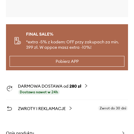
FINAL SALE%
*extra -5% z kodem: OFF przy zakupach za min.
399 zł. W appce masz extra -10%!
Pobierz APP
DARMOWA DOSTAWA od
280 zł
Dostawa nawet w 24h
ZWROTY I REKLAMACJE
Zwrot do 30 dni
Opis produktu