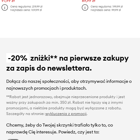
97,99 zł
89,99 zł
Cena regularna:
219,99 zł
Cena regularna:
199,99 zł
Najniższa cena:
109,99 zł
Najniższa cena:
99,99 zł
-20%
zniżki** na pierwsze zakupy
za zapis do newslettera.
Dołącz do naszej społeczności, aby otrzymywać informacje o
najnowszych promocjach i produktach.
**Rabat jest jednorazowy, obejmuje nieprzecenione produkty i jest
ważny przy zakupach za min. 350 zł. Rabat nie łączy się z innymi
promocjami, a niektóre produkty mogą być wyłączone z rabatu.
Szczegóły na stronie:
wykluczenia z promocji
.
Chcemy, żeby do Twojej skrzynki trafiało tylko to, co
naprawdę Cię interesuje. Powiedz, czy jest to: