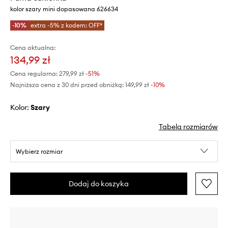
kolor szary mini dopasowana 626634
-10%
extra -5% z kodem: OFF*
Cena aktualna:
134,99 zł
Cena regularna:
279,99 zł
-51%
Najniższa cena z 30 dni przed obniżką:
149,99 zł
 -10%
Kolor:
szary
Tabela rozmiarów
Wybierz rozmiar
Dodaj do koszyka