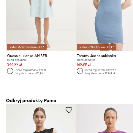
extra -5% z kodem: OFF*
extra -5% z kodem: OFF*
Guess sukienka AMBER
Tommy Jeans sukienka
Cena aktualna:
Cena aktualna:
344,99 zł
169,99 zł
Cena regularna:
619,99 zł
Cena regularna:
349,99 zł
Najniższa cena:
381,99 zł
Najniższa cena:
179,99 zł
Odkryj produkty Puma