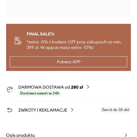
FINAL SALE%
*extra -5% z kodem: OFF przy zakupach za min.
399 zł. W appce masz extra -10%!
Pobierz APP
DARMOWA DOSTAWA od
280 zł
Dostawa nawet w 24h
ZWROTY I REKLAMACJE
Zwrot do 30 dni
Opis produktu