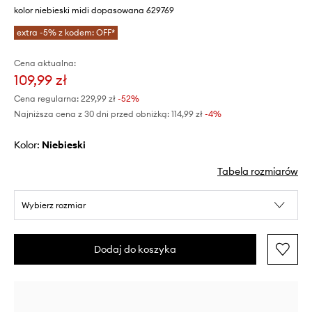
kolor niebieski midi dopasowana 629769
extra -5% z kodem: OFF*
Cena aktualna:
109,99 zł
Cena regularna:
229,99 zł
-52%
Najniższa cena z 30 dni przed obniżką:
114,99 zł
 -4%
Kolor:
niebieski
Tabela rozmiarów
Wybierz rozmiar
Dodaj do koszyka