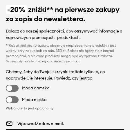
-20%
zniżki** na pierwsze zakupy
za zapis do newslettera.
Dołącz do naszej społeczności, aby otrzymywać informacje o
najnowszych promocjach i produktach.
**Rabat jest jednorazowy, obejmuje nieprzecenione produkty i jest
ważny przy zakupach za min. 350 zł. Rabat nie łączy się z innymi
promocjami, a niektóre produkty mogą być wyłączone z rabatu.
Szczegóły na stronie:
wykluczenia z promocji
.
Chcemy, żeby do Twojej skrzynki trafiało tylko to, co
naprawdę Cię interesuje. Powiedz, czy jest to:
Moda damska
Moda męska
Wybór oferty jest opcjonalny