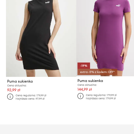
-19%
extra -5% z kodem: OFF*
Puma sukienka
Puma sukienka
Cena aktualna:
Cena aktualna:
144,99 zł
92,99 zł
Cena regularna:
179,99 zł
Cena regularna:
179,99 zł
Najniższa cena:
179,99 zł
Najniższa cena:
97,99 zł