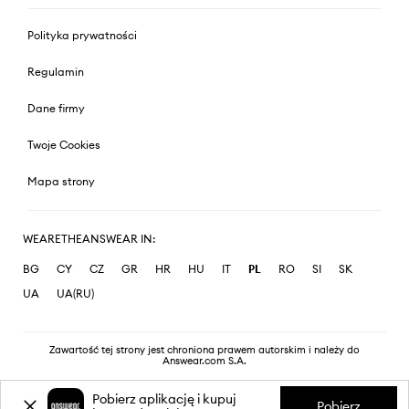
Polityka prywatności
Regulamin
Dane firmy
Twoje Cookies
Mapa strony
WEARETHEANSWEAR IN:
BG
CY
CZ
GR
HR
HU
IT
PL
RO
SI
SK
UA
UA(RU)
Zawartość tej strony jest chroniona prawem autorskim i należy do
Answear.com S.A.
Pobierz aplikację i kupuj
Pobierz