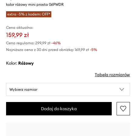
kolor różowy mini prosta 06PWDR
extra -5% z kodem: OFF*
Cena aktualna:
159,99 zł
Cena regularna:
299,99 zł
-46%
Najniższa cena z 30 dni przed obniżką:
169,99 zł
 -5%
Kolor:
różowy
Tabela rozmiarów
Wybierz rozmiar
Dodaj do koszyka