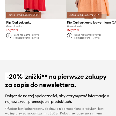
extra -5% z kodem: OFF*
extra -5% z kodem: OFF*
Rip Curl sukienka
Cena aktualna:
Cena aktualna:
179,99 zł
159,99 zł
Cena regularna:
319,99 zł
Cena regularna:
319,99 zł
Najniższa cena:
189,99 zł
Najniższa cena:
169,99 zł
-20%
zniżki** na pierwsze zakupy
za zapis do newslettera.
Dołącz do naszej społeczności, aby otrzymywać informacje o
najnowszych promocjach i produktach.
**Rabat jest jednorazowy, obejmuje nieprzecenione produkty i jest
ważny przy zakupach za min. 350 zł. Rabat nie łączy się z innymi