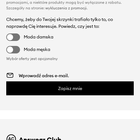
promocjami, a niektóre produkty mogą być wyłączone z rabatu.
Szczegóły na stronie:
wykluczenia z promocji
.
Chcemy, żeby do Twojej skrzynki trafiało tylko to, co
naprawdę Cię interesuje. Powiedz, czy jest to:
Moda damska
Moda męska
Wybór oferty jest opcjonalny
Zapisz mnie
Answear Club