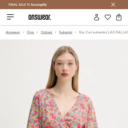
FINAL SALE %
Szczegóły
Oszczędzaj z Answear Club >
Answear
Ona
Odzież
Sukienki
Rip Curl sukienka LAS DALLA