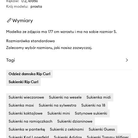
Rękaw
:
1/2, krótki
Krój modelu
:
prosta
Wymiary
Modelka ze zdjęcia ma 177 cm wzrostu i ma na sobie rozmiar S.
Rozmiarówka standardowa
Zalecamy wybór rozmiaru, jaki nosisz zazwyczaj.
Tagi
Odzież damska Rip Curl
Sukienki Rip Curl
Sukienki wieczorowe
Sukienki na wesele
Sukienka midi
Sukienka maxi
Sukienki na sylwestra
Sukienki na 18
Sukienki koktajlowe
Sukienki mini
Satynowe sukienki
Sukienki na ramiączkach
Sukienki dzianinowe
Sukienka w panterkę
Sukienki z cekinami
Sukienki Guess
Sukienki Karl Lagerfeld
Sukienki Adidas
Sukienki Tommy Hilfiger