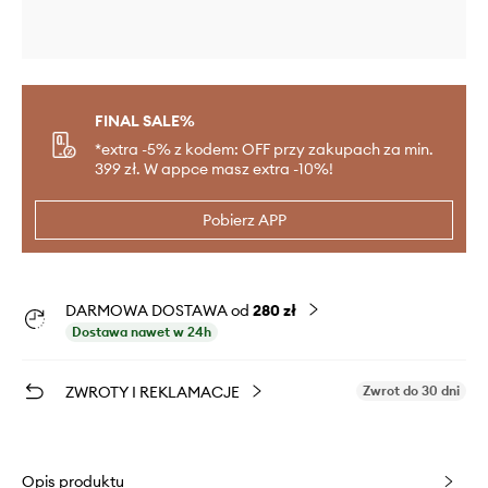
FINAL SALE%
*extra -5% z kodem: OFF przy zakupach za min.
399 zł. W appce masz extra -10%!
Pobierz APP
DARMOWA DOSTAWA od
280 zł
Dostawa nawet w 24h
ZWROTY I REKLAMACJE
Zwrot do 30 dni
Opis produktu