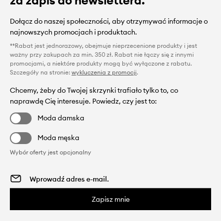
za zapis do newslettera.
Dołącz do naszej społeczności, aby otrzymywać informacje o
najnowszych promocjach i produktach.
**Rabat jest jednorazowy, obejmuje nieprzecenione produkty i jest
ważny przy zakupach za min. 350 zł. Rabat nie łączy się z innymi
promocjami, a niektóre produkty mogą być wyłączone z rabatu.
Szczegóły na stronie:
wykluczenia z promocji
.
Chcemy, żeby do Twojej skrzynki trafiało tylko to, co
naprawdę Cię interesuje. Powiedz, czy jest to:
Moda damska
Moda męska
Wybór oferty jest opcjonalny
Zapisz mnie