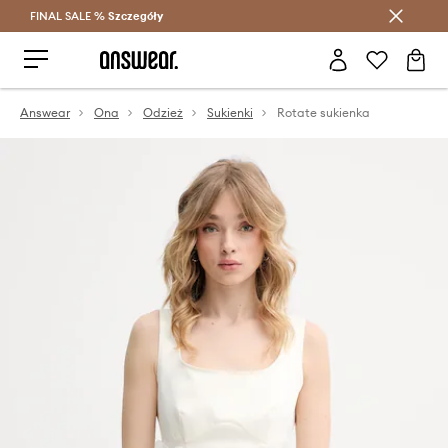
FINAL SALE %
Szczegóły
Oszczędzaj z Answear Club >
Answear
Ona
Odzież
Sukienki
Rotate sukienka