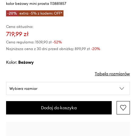
kolor beżowy mini prosta 113881857
-20%
extra -5% z kodem: OFF*
Cena aktualna:
719,99 zł
Cena regularna:
1509,90 zł
-52%
Najniższa cena z 30 dni przed obniżką:
899,99 zł
 -20%
Kolor:
beżowy
Tabela rozmiarów
Wybierz rozmiar
Dodaj do koszyka