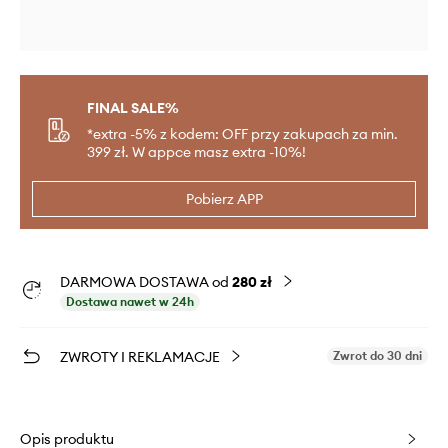
FINAL SALE%
*extra -5% z kodem: OFF przy zakupach za min.
399 zł. W appce masz extra -10%!
Pobierz APP
DARMOWA DOSTAWA od
280 zł
Dostawa nawet w 24h
ZWROTY I REKLAMACJE
Zwrot do 30 dni
Opis produktu