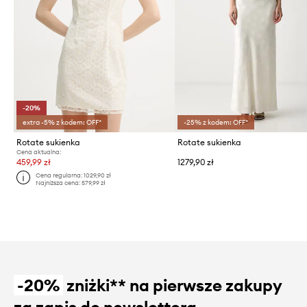
-20%
extra -5% z kodem: OFF*
-25% z kodem: OFF*
Rotate sukienka
Rotate sukienka
Cena aktualna:
459,99 zł
1279,90 zł
Cena regularna:
1029,90 zł
Najniższa cena:
579,99 zł
-20%
zniżki** na pierwsze zakupy