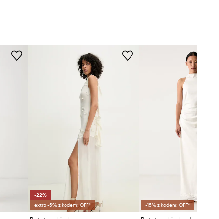
-22%
extra -5% z kodem: OFF*
-15% z kodem: OFF*