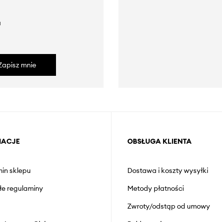
a
Zapisz mnie
MACJE
OBSŁUGA KLIENTA
in sklepu
Dostawa i koszty wysyłki
łe regulaminy
Metody płatności
Zwroty/odstąp od umowy