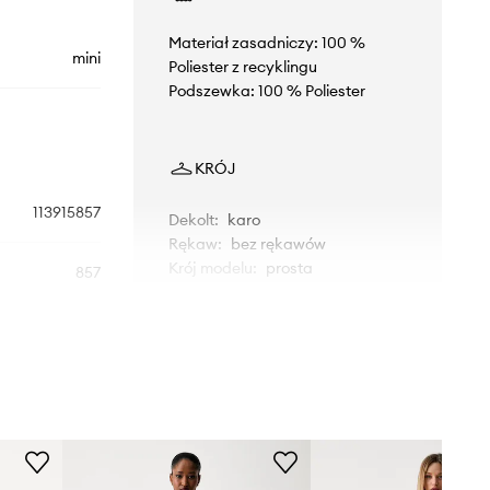
Materiał zasadniczy: 100 %
mini
Poliester z recyklingu
Podszewka: 100 % Poliester
KRÓJ
113915857
Dekolt
:
karo
Rękaw
:
bez rękawów
Krój modelu
:
prosta
857
beżowy
WYMIARY
Rotate
Modelka ze zdjęcia ma 179 cm
wzrostu i ma na sobie rozmiar 36.
Rozmiarówka standardowa
Zalecamy wybór rozmiaru, jaki nosisz