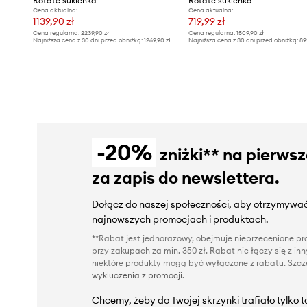
Rotate sukienka
Rotate sukienka
Cena aktualna:
Cena aktualna:
1139,90 zł
719,99 zł
Cena regularna:
2239,90 zł
Cena regularna:
1509,90 zł
Najniższa cena z 30 dni przed obniżką:
1269,90 zł
Najniższa cena z 30 dni przed obniżką:
89
-20%
zniżki** na pierws
za zapis do newslettera.
Dołącz do naszej społeczności, aby otrzymywać
najnowszych promocjach i produktach.
**Rabat jest jednorazowy, obejmuje nieprzecenione pro
przy zakupach za min. 350 zł. Rabat nie łączy się z i
niektóre produkty mogą być wyłączone z rabatu. Szcze
wykluczenia z promocji
.
Chcemy, żeby do Twojej skrzynki trafiało tylko 