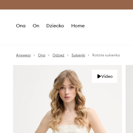
Premium Fashion Benefits >
O
Ona
On
Dziecko
Home
Answear
Ona
Odzież
Sukienki
Rotate sukienka
Video