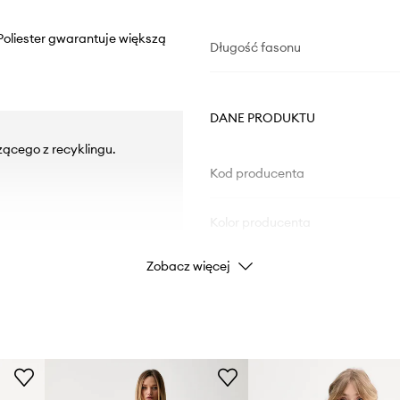
 Poliester gwarantuje większą
Długość fasonu
DANE PRODUKTU
zącego z recyklingu.
Kod producenta
Kolor producenta
Zobacz więcej
Kolor
Marka
Producent