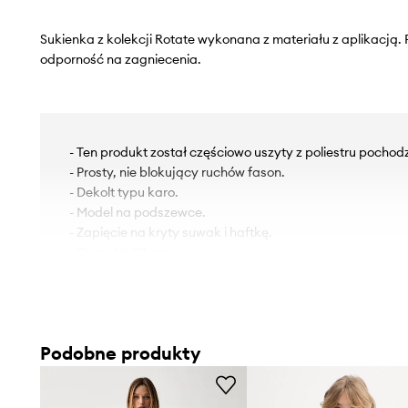
Sukienka z kolekcji Rotate wykonana z materiału z aplikacją.
odporność na zagniecenia.
- Ten produkt został częściowo uszyty z poliestru pochod
- Prosty, nie blokujący ruchów fason.
- Dekolt typu karo.
- Model na podszewce.
- Zapięcie na kryty suwak i haftkę.
- Długość: 83 cm.
- Szerokość pod pachami: 43 cm.
- Wymiary podane dla rozmiaru: 36.
Podobne produkty