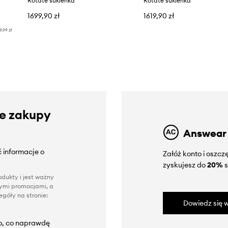
Rotate sukienka
Rotate sukienka
1699,90 zł
1619,90 zł
9,99 zł
ze zakupy
Answear
 informacje o
Załóż konto i oszc
zyskujesz do
20%
s
dukty i jest ważny
nnymi promocjami, a
góły na stronie:
Dowiedz się w
to, co naprawdę