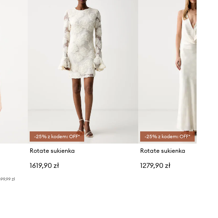
zazwyczaj.
Tabela rozmiarów
-25% z kodem: OFF*
-25% z kodem: OFF*
Rotate sukienka
Rotate sukienka
1619,90 zł
1279,90 zł
99,99 zł