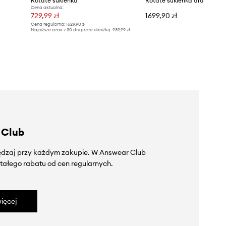
Rotate sukienka
Rotate sukienka drapowan
Cena aktualna:
729,99 zł
1699,90 zł
Cena regularna:
1629,90 zł
Najniższa cena z 30 dni przed obniżką:
939,99 zł
 Club
zędzaj przy każdym zakupie. W Answear Club
tałego rabatu od cen regularnych.
ięcej