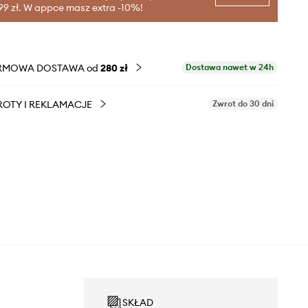
99 zł. W appce masz extra -10%!
RMOWA DOSTAWA od
280 zł
Dostawa nawet w 24h
OTY I REKLAMACJE
Zwrot do 30 dni
SKŁAD