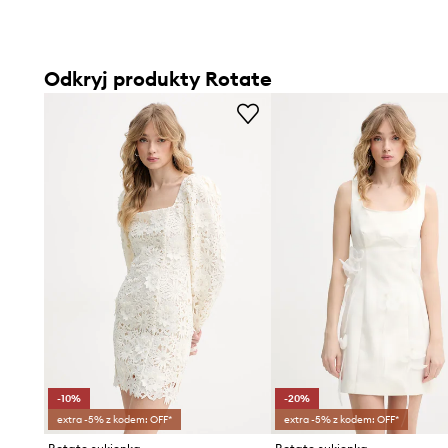
Odkryj produkty Rotate
-10%
-20%
extra -5% z kodem: OFF*
extra -5% z kodem: OFF*