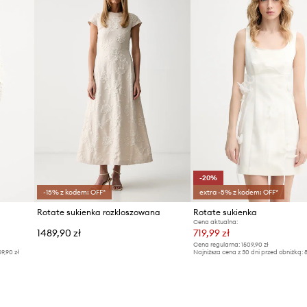
ID Produktu
-20%
-15% z kodem: OFF*
extra -5% z kodem: OFF*
Rotate sukienka rozkloszowana
Rotate sukienka
Cena aktualna:
1489,90 zł
719,99 zł
Cena regularna:
1509,90 zł
69,90 zł
Najniższa cena z 30 dni przed obniżką:
8