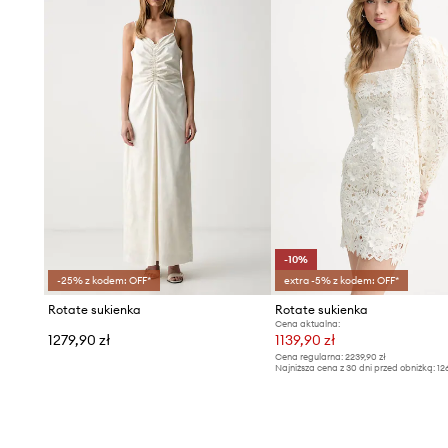
-10%
-25% z kodem: OFF*
extra -5% z kodem: OFF*
Rotate sukienka
Rotate sukienka
Cena aktualna:
1279,90 zł
1139,90 zł
Cena regularna:
2239,90 zł
Najniższa cena z 30 dni przed obniżką:
12