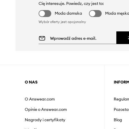
Cię interesuje. Powiedz, czy jest to:
Moda damska
Moda męsk
Wybór oferty jest opcjonalny
O NAS
INFOR
O Answear.com
Regulam
Opinie o Answear.com
Pozosta
Nagrody i certyfikaty
Blog