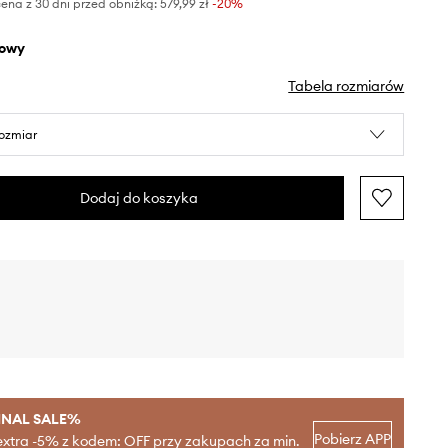
ena z 30 dni przed obniżką:
579,99 zł
 -20%
żowy
Tabela rozmiarów
rozmiar
Dodaj do koszyka
INAL SALE%
Pobierz APP
extra -5% z kodem: OFF przy zakupach za min.