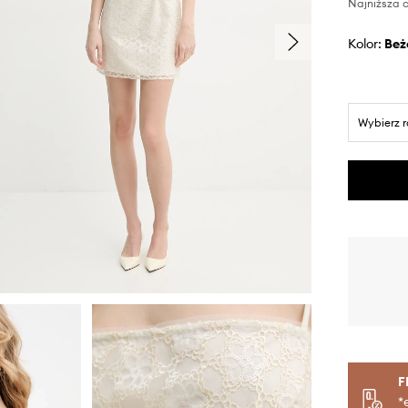
Najniższa c
Kolor:
be
Wybierz 
F
*