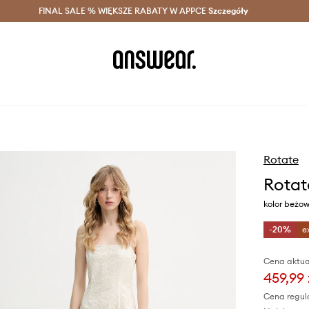
szczędzaj z Answear Club >
FINAL SALE % WIĘKSZE RABATY W APPCE
Dostawa nawet w 24h >
Szczegóły
News
Rotate
Rotat
kolor beżow
-20%
e
Cena aktua
459,99 
Cena regul