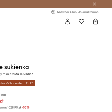
letter >
Regularne nowości >
Answear Club
Journal
Pomoc
e sukienka
y mini prosta 113915857
xtra -5% z kodem: OFF*
lna:
zł
arna:
1029,90 zł
-55%