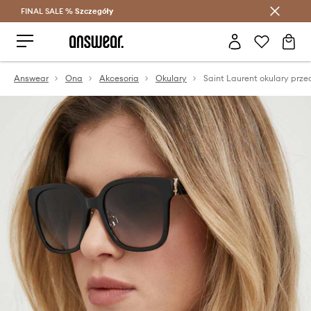
FINAL SALE %
Szczegóły
Oszczędzaj z Answear Club >
Answear
Ona
Akcesoria
Okulary