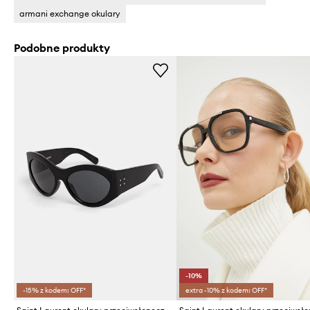
armani exchange okulary
Podobne produkty
-10%
-15% z kodem: OFF*
extra -10% z kodem: OFF*