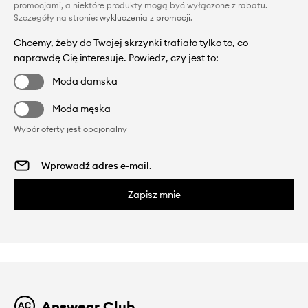
promocjami, a niektóre produkty mogą być wyłączone z rabatu.
Szczegóły na stronie:
wykluczenia z promocji
.
Chcemy, żeby do Twojej skrzynki trafiało tylko to, co
naprawdę Cię interesuje. Powiedz, czy jest to:
Moda damska
Moda męska
Wybór oferty jest opcjonalny
Zapisz mnie
Answear Club