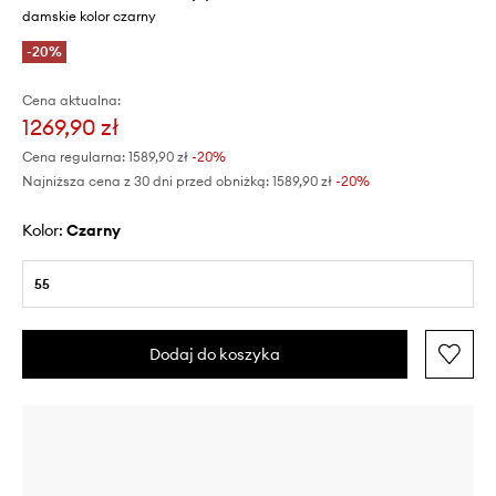
damskie kolor czarny
-20%
Cena aktualna:
1269,90 zł
Cena regularna:
1589,90 zł
-20%
Najniższa cena z 30 dni przed obniżką:
1589,90 zł
 -20%
Kolor:
czarny
55
Dodaj do koszyka