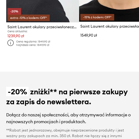
-20%
-15% z kodem: OFF*
extra -10% z kodem: OFF*
Saint Laurent okulary przeciwsłoneczne CALISTA
Cena aktualna:
1549,90 zł
1239,90 zł
Cena regularna:
1549,90 zł
Najniższa cena:
1549,90 zł
-20%
zniżki** na pierwsze zakupy
za zapis do newslettera.
Dołącz do naszej społeczności, aby otrzymywać informacje o
najnowszych promocjach i produktach.
**Rabat jest jednorazowy, obejmuje nieprzecenione produkty i jest
ważny przy zakupach za min. 350 zł. Rabat nie łączy się z innymi