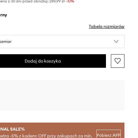
ena z 30 dni przed obniżką:
289,99 zł
 -10%
arny
Tabela rozmiarów
rozmiar
Dodaj do koszyka
INAL SALE%
Pobierz APP
extra -5% z kodem: OFF przy zakupach za min.