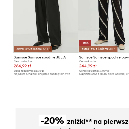
-10%
extra -5% z kodem: OFF*
extra -5% z kodem: OFF*
Samsoe Samsoe spodnie JULIA
Cena aktualna:
Cena aktualna:
284,99 zł
244,99 zł
Cena regularna:
629,99 zł
Cena regularna:
699,99 zł
Najniższa cena z 30 dni przed obniżką:
314,99 zł
Najniższa cena z 30 dni przed obniżką:
27
-20%
zniżki** na pierws