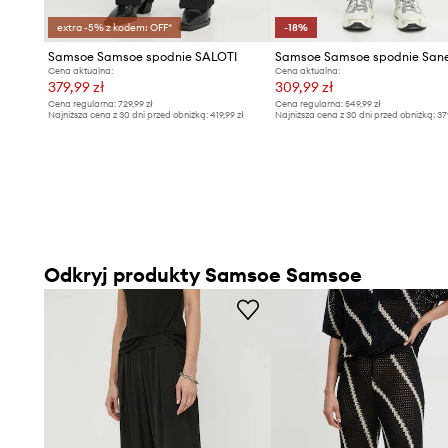
extra -5% z kodem: OFF*
-18%
Samsoe Samsoe spodnie SALOTI
Samsoe Samsoe spodnie Sa
Cena aktualna:
Cena aktualna:
379,99 zł
309,99 zł
Cena regularna:
729,99 zł
Cena regularna:
549,99 zł
Najniższa cena z 30 dni przed obniżką:
419,99 zł
Najniższa cena z 30 dni przed obniżką:
37
Odkryj produkty Samsoe Samsoe