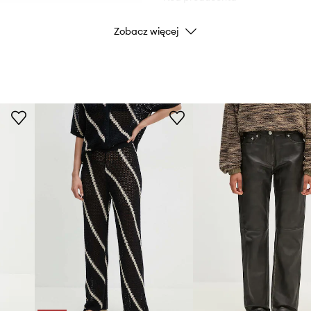
Zobacz więcej
Kolor producenta
Kolor
Marka
S
Producent
ID Produktu