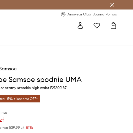
letter >
Regularne nowości >
Answear Club
Journal
Pomoc
Samsoe
oe Samsoe spodnie UMA
or czarny szerokie high waist F21200187
tra -5% z kodem: OFF*
lna:
zł
arna:
539,99 zł
-51%