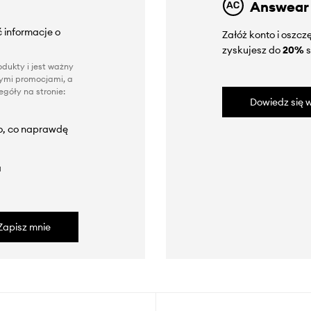
Answear
 informacje o
Załóż konto i oszc
zyskujesz do
20%
s
dukty i jest ważny
nnymi promocjami, a
góły na stronie:
Dowiedz się w
to, co naprawdę
a
Zapisz mnie