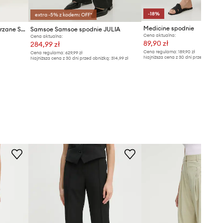
-18%
extra -5% z kodem: OFF*
Medicine spodnie
Samsoe Samsoe spodnie skórzane Salynn
Samsoe Samsoe spodnie JULIA
Cena aktualna:
Cena aktualna:
89,90 zł
284,99 zł
Cena regularna:
189,90 zł
Cena regularna:
629,99 zł
Najniższa cena z 30 dni przed obniżką
Najniższa cena z 30 dni przed obniżką:
314,99 zł