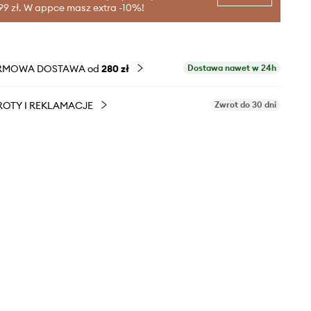
99 zł. W appce masz extra -10%!
RMOWA DOSTAWA od
280 zł
Dostawa nawet w 24h
OTY I REKLAMACJE
Zwrot do 30 dni