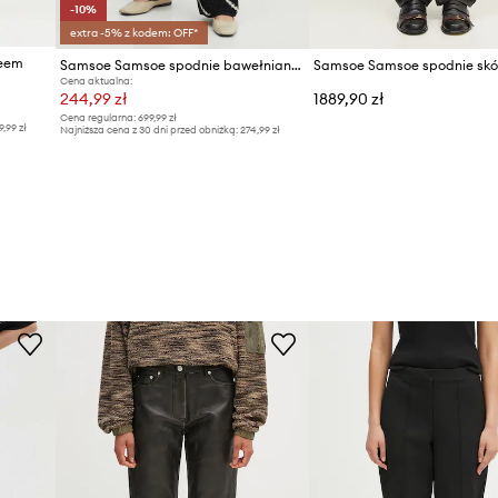
-10%
extra -5% z kodem: OFF*
neem
Samsoe Samsoe spodnie bawełniane SAISHA
Cena aktualna:
244,99 zł
1889,90 zł
Cena regularna:
699,99 zł
9,99 zł
Najniższa cena z 30 dni przed obniżką:
274,99 zł