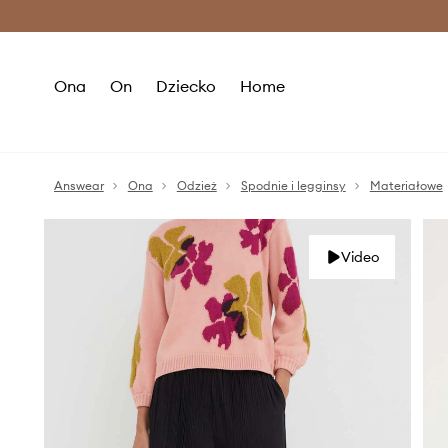
Premium Fashion Benefits >
O
Ona
On
Dziecko
Home
Answear
Ona
Odzież
Spodnie i legginsy
Materiałowe
Video