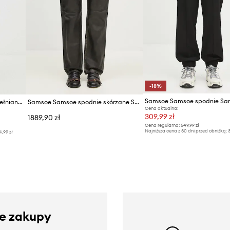
-18%
Samsoe Samsoe spodnie Sa
Samsoe Samsoe spodnie bawełniane SAISHA
Samsoe Samsoe spodnie skórzane Salynn
Cena aktualna:
309,99 zł
1889,90 zł
Cena regularna:
549,99 zł
Najniższa cena z 30 dni przed obniżką:
3
4,99 zł
ze zakupy