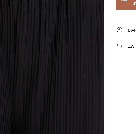
3
DA
ZWR