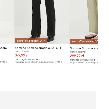
extra -5% z kodem: OFF*
extra -5% z kodem: OFF*
neem
Samsoe Samsoe spodnie SALOTI
Samsoe Samsoe spodnie S
Cena aktualna:
Cena aktualna:
379,99 zł
299,99 zł
Cena regularna:
729,99 zł
Cena regularna:
659,99 zł
79,99 zł
Najniższa cena z 30 dni przed obniżką:
419,99 zł
Najniższa cena z 30 dni przed obniżką