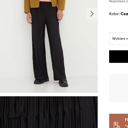
Najniższa c
Kolor:
cz
Wybierz 
F
*