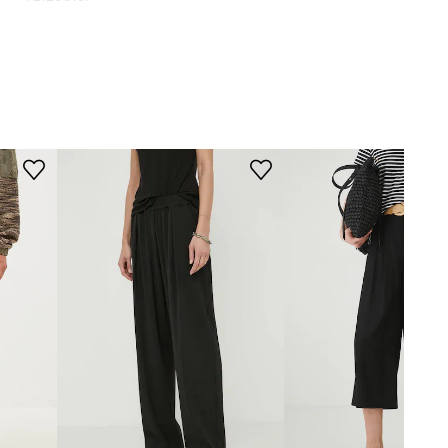
CLR000021
czarny
amsoe Samsoe