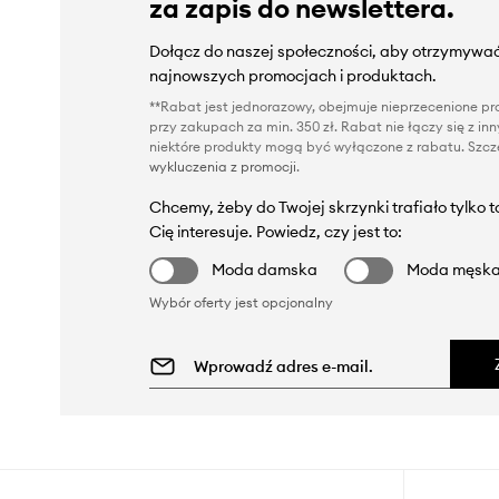
za zapis do newslettera.
Dołącz do naszej społeczności, aby otrzymywać
najnowszych promocjach i produktach.
**Rabat jest jednorazowy, obejmuje nieprzecenione pro
przy zakupach za min. 350 zł. Rabat nie łączy się z i
niektóre produkty mogą być wyłączone z rabatu. Szcze
wykluczenia z promocji
.
Chcemy, żeby do Twojej skrzynki trafiało tylko 
Cię interesuje. Powiedz, czy jest to:
Moda damska
Moda męsk
Wybór oferty jest opcjonalny