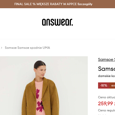
szczędzaj z Answear Club >
FINAL SALE % WIĘKSZE RABATY W APPCE
Dostawa nawet w 24h >
Szczegóły
News
Samsoe Samsoe spodnie UMA
Samsoe 
Sams
damskie kol
-10%
ex
Cena aktua
259,99 
Cena regul