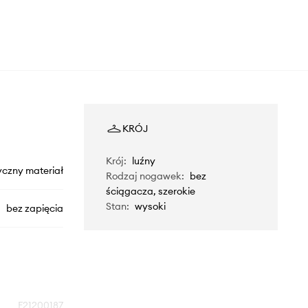
KRÓJ
Krój
:
luźny
yczny materiał
Rodzaj nogawek
:
bez
ściągacza, szerokie
Stan
:
wysoki
bez zapięcia
F21200187