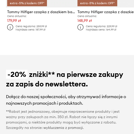
extra -5% z kodem: OFF*
extra -5% z kodem: OFF*
Tommy Hilfiger czapka z daszkiem bawełniana
Cena aktualna:
Cena aktualna:
179,99 zł
148,99 zł
Cena regularna:
259,99 zł
Cena regularna:
229,99 zł
Najniższa cena:
187,99 zł
Najniższa cena:
164,99 zł
-20%
zniżki** na pierwsze zakupy
za zapis do newslettera.
Dołącz do naszej społeczności, aby otrzymywać informacje o
najnowszych promocjach i produktach.
**Rabat jest jednorazowy, obejmuje nieprzecenione produkty i jest
ważny przy zakupach za min. 350 zł. Rabat nie łączy się z innymi
promocjami, a niektóre produkty mogą być wyłączone z rabatu.
Szczegóły na stronie:
wykluczenia z promocji
.