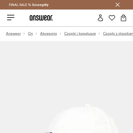
FINAL SALE %
Szczegóły
Oszczędzaj z Answear Club >
Answear
On
Akcesoria
Czapki i kapelusze
Czapki z daszkie