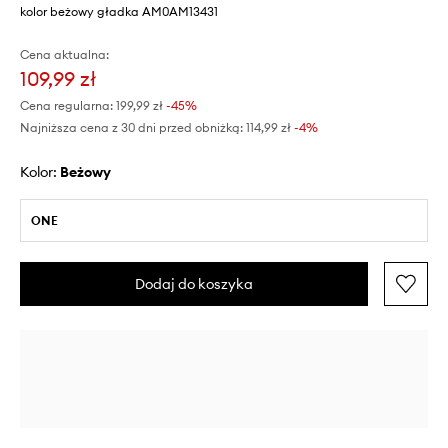
kolor beżowy gładka AM0AM13431
Cena aktualna:
109,99 zł
Cena regularna:
199,99 zł
-45%
Najniższa cena z 30 dni przed obniżką:
114,99 zł
 -4%
Kolor:
beżowy
ONE
Dodaj do koszyka