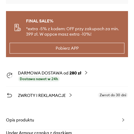
FINAL SALE%
*extra -5% z kodem: OFF przy zakupach za min.
399 zł. W appce masz extra -10%!
Pobierz APP
DARMOWA DOSTAWA od
280 zł
Dostawa nawet w 24h
ZWROTY I REKLAMACJE
Zwrot do 30 dni
Opis produktu
Under Armour czapka z daszkiem