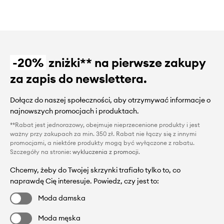
-20%
zniżki** na pierwsze zakupy
za zapis do newslettera.
Dołącz do naszej społeczności, aby otrzymywać informacje o
najnowszych promocjach i produktach.
**Rabat jest jednorazowy, obejmuje nieprzecenione produkty i jest
ważny przy zakupach za min. 350 zł. Rabat nie łączy się z innymi
promocjami, a niektóre produkty mogą być wyłączone z rabatu.
Szczegóły na stronie:
wykluczenia z promocji
.
Chcemy, żeby do Twojej skrzynki trafiało tylko to, co
naprawdę Cię interesuje. Powiedz, czy jest to:
Moda damska
Moda męska