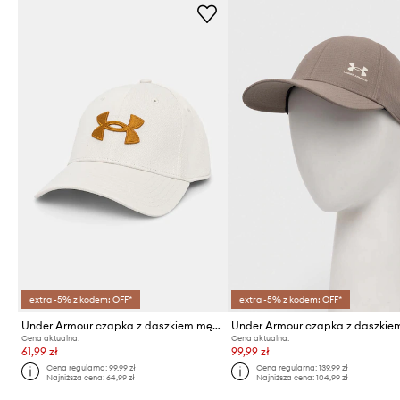
extra -5% z kodem: OFF*
extra -5% z kodem: OFF*
Under Armour czapka z daszkiem męska
Cena aktualna:
Cena aktualna:
61,99 zł
99,99 zł
Cena regularna:
99,99 zł
Cena regularna:
139,99 zł
Najniższa cena:
64,99 zł
Najniższa cena:
104,99 zł