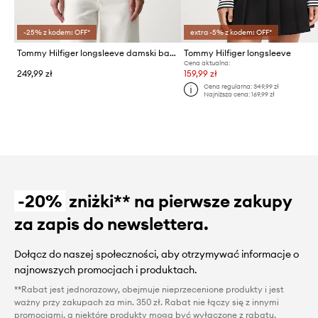
-25% z kodem: OFF*
extra -5% z kodem: OFF*
Tommy Hilfiger longsleeve damski bawełniany
Tommy Hilfiger longsleeve
Cena aktualna:
249,99 zł
159,99 zł
Cena regularna:
349,99 zł
Najniższa cena:
169,99 zł
-20%
zniżki** na pierwsze zakupy
za zapis do newslettera.
Dołącz do naszej społeczności, aby otrzymywać informacje o
najnowszych promocjach i produktach.
**Rabat jest jednorazowy, obejmuje nieprzecenione produkty i jest
ważny przy zakupach za min. 350 zł. Rabat nie łączy się z innymi
promocjami, a niektóre produkty mogą być wyłączone z rabatu.