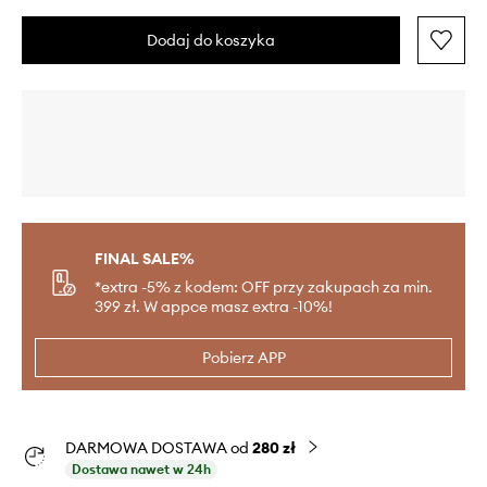
Dodaj do koszyka
FINAL SALE%
*extra -5% z kodem: OFF przy zakupach za min.
399 zł. W appce masz extra -10%!
Pobierz APP
DARMOWA DOSTAWA od
280 zł
Dostawa nawet w 24h