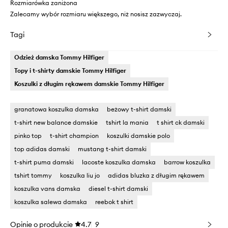
Rozmiarówka zaniżona
Zalecamy wybór rozmiaru większego, niż nosisz zazwyczaj.
Tagi
Odzież damska Tommy Hilfiger
Topy i t-shirty damskie Tommy Hilfiger
Koszulki z długim rękawem damskie Tommy Hilfiger
granatowa koszulka damska
beżowy t-shirt damski
t-shirt new balance damskie
tshirt la mania
t shirt ck damski
pinko top
t-shirt champion
koszulki damskie polo
top adidas damski
mustang t-shirt damski
t-shirt puma damski
lacoste koszulka damska
barrow koszulka
tshirt tommy
koszulka liu jo
adidas bluzka z długim rękawem
koszulka vans damska
diesel t-shirt damski
koszulka salewa damska
reebok t shirt
Opinie o produkcie
4.7
9