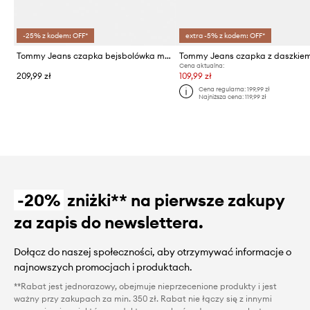
-25% z kodem: OFF*
extra -5% z kodem: OFF*
Tommy Jeans czapka bejsbolówka męska bawełniana
Tommy Jeans czapka z daszkie
Cena aktualna:
209,99 zł
109,99 zł
Cena regularna:
199,99 zł
Najniższa cena:
119,99 zł
-20%
zniżki** na pierwsze zakupy
za zapis do newslettera.
Dołącz do naszej społeczności, aby otrzymywać informacje o
najnowszych promocjach i produktach.
**Rabat jest jednorazowy, obejmuje nieprzecenione produkty i jest
ważny przy zakupach za min. 350 zł. Rabat nie łączy się z innymi