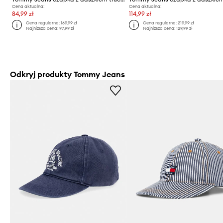
Cena aktualna:
Cena aktualna:
84,99 zł
114,99 zł
Cena regularna:
169,99 zł
Cena regularna:
219,99 zł
Najniższa cena:
97,99 zł
Najniższa cena:
129,99 zł
Odkryj produkty Tommy Jeans