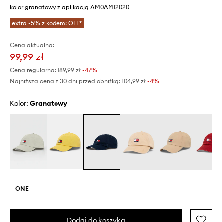
kolor granatowy z aplikacją AM0AM12020
extra -5% z kodem: OFF*
Cena aktualna:
99,99 zł
Cena regularna:
189,99 zł
-47%
Najniższa cena z 30 dni przed obniżką:
104,99 zł
 -4%
Kolor:
granatowy
ONE
Dodaj do koszyka