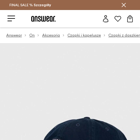
FINAL SALE %
Szczegóły
Oszczędzaj z Answear Club >
Answear
On
Akcesoria
Czapki i kapelusze
Czapki z daszkie