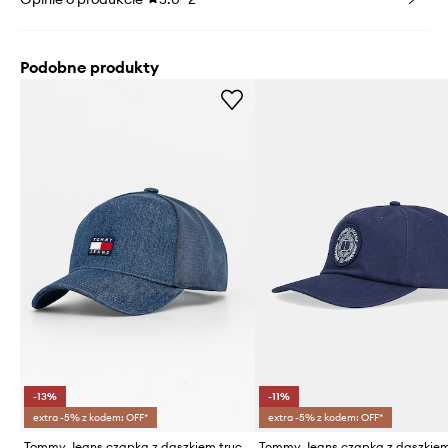
Podobne produkty
-13%
-11%
extra -5% z kodem: OFF*
extra -5% z kodem: OFF*
Tommy Jeans czapka z daszkiem trucker męska