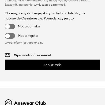
promocjami, a niektóre produkty mogą być wyłączone z rabatu.
Szczegóły na stronie:
wykluczenia z promocji
.
Chcemy, żeby do Twojej skrzynki trafiało tylko to, co
naprawdę Cię interesuje. Powiedz, czy jest to:
Moda damska
Moda męska
Wybór oferty jest opcjonalny
Zapisz mnie
Answear Club