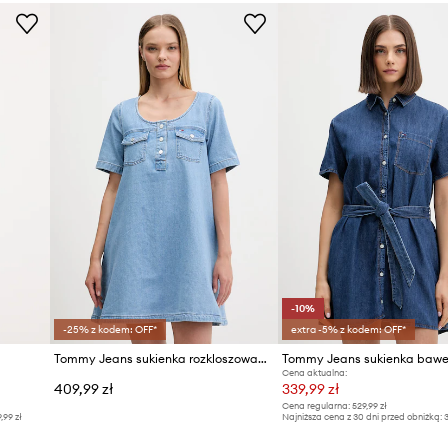
ID Produktu
-10%
-25% z kodem: OFF*
extra -5% z kodem: OFF*
Tommy Jeans sukienka rozkloszowana jeansowa
Tommy Jeans sukienka bawe
Cena aktualna:
409,99 zł
339,99 zł
Cena regularna:
529,99 zł
9,99 zł
Najniższa cena z 30 dni przed obniżką:
3