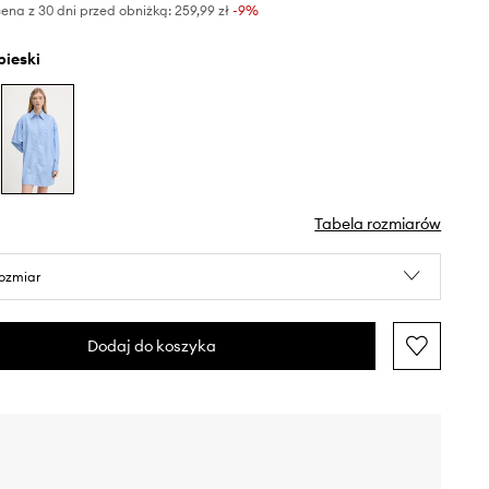
ena z 30 dni przed obniżką:
259,99 zł
 -9%
ebieski
Tabela rozmiarów
rozmiar
Dodaj do koszyka