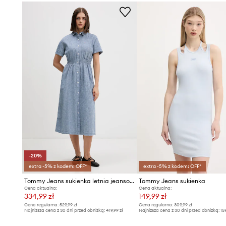
- Długość: 88 cm.
- Szerokość pod pachami: 66,5 cm.
- Wymiary podane dla rozmiaru: S.
-20%
extra -5% z kodem: OFF*
extra -5% z kodem: OFF*
Tommy Jeans sukienka letnia jeansowa
Tommy Jeans sukienka
Cena aktualna:
Cena aktualna:
334,99 zł
149,99 zł
Cena regularna:
529,99 zł
Cena regularna:
309,99 zł
Najniższa cena z 30 dni przed obniżką:
419,99 zł
Najniższa cena z 30 dni przed obniżką:
15