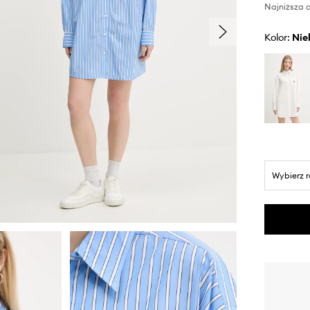
Najniższa c
Kolor:
ni
Wybierz 