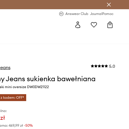
letter >
Regularne nowości >
Answear Club
Journal
Pomoc
5.0
eans
 Jeans sukienka bawełniana
eski mini oversize DW0DW21122
 z kodem: OFF*
lna:
zł
arna:
469,99 zł
-50%