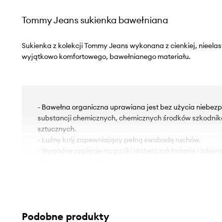
Tommy Jeans sukienka bawełniana
Sukienka z kolekcji Tommy Jeans wykonana z cienkiej, nieelas
wyjątkowo komfortowego, bawełnianego materiału.
- Bawełna organiczna uprawiana jest bez użycia niebezp
substancji chemicznych, chemicznych środków szkodni
sztucznych.
- Luźny krój zapewniający pełną swobodę ruchów.
- Wygodne zapięcie na guziki ułatwia zakładanie i zdejm
- Model z kołnierzykiem.
- Krój rękawa z obniżoną linią ramion nie ogranicza mobiln
- Długi rękaw.
- Rękawy z zapinanymi mankietami.
- Wsuwana kieszonka na piersi.
Podobne produkty
- Model bez podszewki.