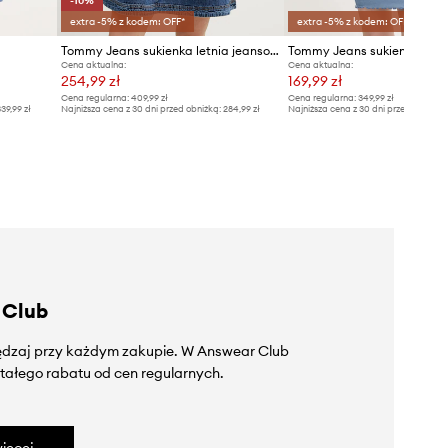
-10%
extra -5% z kodem: OFF*
extra -5% z kodem: OFF*
Tommy Jeans sukienka letnia jeansowa
Tommy Jeans sukienka
Cena aktualna:
Cena aktualna:
254,99 zł
169,99 zł
Cena regularna:
409,99 zł
Cena regularna:
349,99 zł
39,99 zł
Najniższa cena z 30 dni przed obniżką:
284,99 zł
Najniższa cena z 30 dni przed obniżką
 Club
zędzaj przy każdym zakupie. W Answear Club
tałego rabatu od cen regularnych.