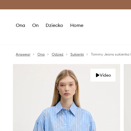
Premium Fashion Benefits >
O
Ona
On
Dziecko
Home
Answear
Ona
Odzież
Sukienki
Tommy Jeans sukienka
Video