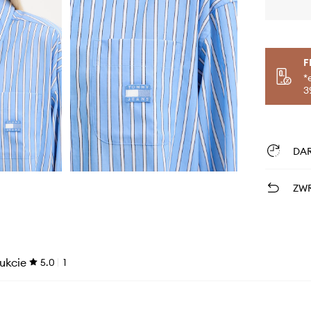
F
*
3
DA
ZWR
ukcie
5.0
1