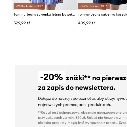
-25% z kodem: OFF*
-25% z kodem: OFF*
Tommy Jeans sukienka letnia bawełniana
529,99 zł
409,99 zł
-20%
zniżki** na pierws
za zapis do newslettera.
Dołącz do naszej społeczności, aby otrzymywać
najnowszych promocjach i produktach.
**Rabat jest jednorazowy, obejmuje nieprzecenione pro
przy zakupach za min. 350 zł. Rabat nie łączy się z i
niektóre produkty mogą być wyłączone z rabatu. Szcze