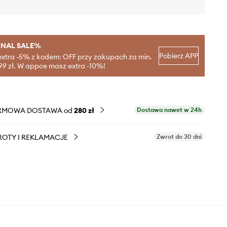
INAL SALE%
Pobierz APP
extra -5% z kodem: OFF przy zakupach za min.
99 zł. W appce masz extra -10%!
RMOWA DOSTAWA od
280 zł
Dostawa nawet w 24h
OTY I REKLAMACJE
Zwrot do 30 dni