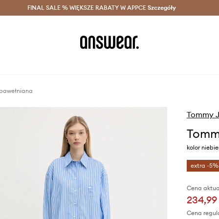
szczędzaj z Answear Club >
FINAL SALE % WIĘKSZE RABATY W APPCE
Dostawa nawet w 24h >
Szczegóły
News
 bawełniana
Tommy J
Tommy
kolor niebi
extra -5%
Cena aktua
234,99 
Cena regul