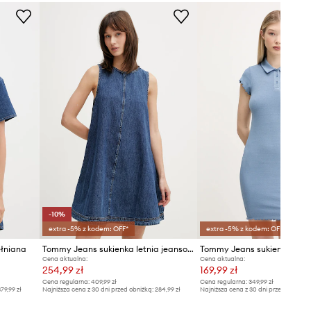
Zalecamy wybór rozmiaru
mniejszego, niż nosisz zazwyczaj.
Tabela rozmiarów
-10%
extra -5% z kodem: OFF*
extra -5% z kodem: OFF*
łniana
Tommy Jeans sukienka letnia jeansowa
Tommy Jeans sukienka
Cena aktualna:
Cena aktualna:
254,99 zł
169,99 zł
Cena regularna:
409,99 zł
Cena regularna:
349,99 zł
79,99 zł
Najniższa cena z 30 dni przed obniżką:
284,99 zł
Najniższa cena z 30 dni przed obniżką