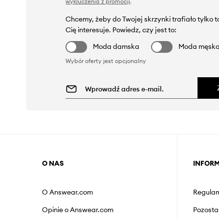
wykluczenia z promocji
.
Chcemy, żeby do Twojej skrzynki trafiało tylko 
Cię interesuje. Powiedz, czy jest to:
Moda damska
Moda męsk
Wybór oferty jest opcjonalny
O NAS
INFOR
O Answear.com
Regulam
Opinie o Answear.com
Pozosta