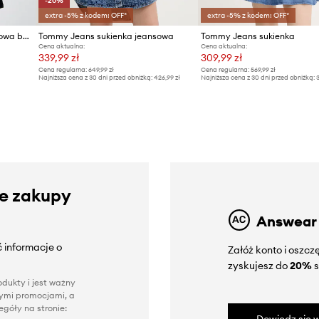
-20%
extra -5% z kodem: OFF*
extra -5% z kodem: OFF*
Tommy Jeans sukienka koszulowa bawełniana
Tommy Jeans sukienka jeansowa
Tommy Jeans sukienka
Cena aktualna:
Cena aktualna:
339,99 zł
309,99 zł
Cena regularna:
649,99 zł
Cena regularna:
569,99 zł
Najniższa cena z 30 dni przed obniżką:
426,99 zł
Najniższa cena z 30 dni przed obniżką:
3
ze zakupy
Answear
 informacje o
Załóż konto i oszc
zyskujesz do
20%
s
dukty i jest ważny
nnymi promocjami, a
góły na stronie: