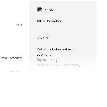
SKŁAD
100 % Bawełna
mini
KRÓJ
Dekolt
:
z kołnierzykiem,
zapinany
DW0DW21122
Rękaw
:
długi
Rodzaj rękawa
:
opadający
niebieski
WYMIARY
Tommy Jeans
Modelka ze zdjęcia ma 177 cm
wzrostu i ma na sobie rozmiar S.
Rozmiarówka zawyżona