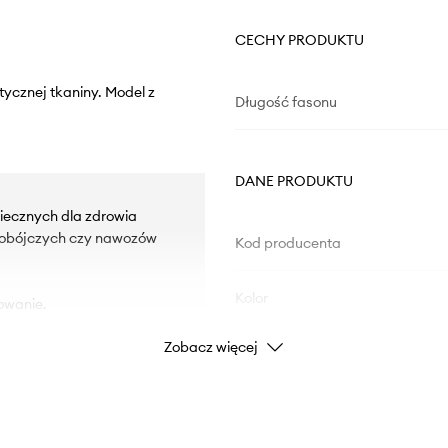
CECHY PRODUKTU
tycznej tkaniny. Model z
Długość fasonu
DANE PRODUKTU
iecznych dla zdrowia
kobójczych czy nawozów
Kod producenta
Kolor
owanie.
Zobacz więcej
ości.
Marka
Producent