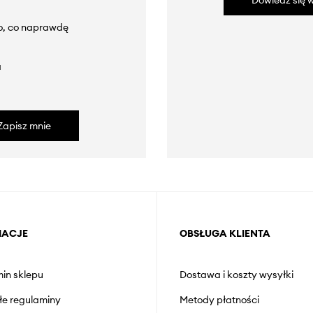
Dowiedz się w
to, co naprawdę
a
Zapisz mnie
MACJE
OBSŁUGA KLIENTA
in sklepu
Dostawa i koszty wysyłki
łe regulaminy
Metody płatności