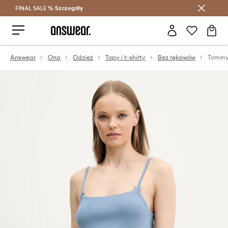
FINAL SALE %
Szczegóły
Oszczędzaj z Answear Club >
Answear
Ona
Odzież
Topy i t-shirty
Bez rękawów
Tommy