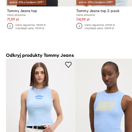
extra -5% z kodem: OFF*
extra -5% z kodem: OFF*
Tommy Jeans top
Tommy Jeans top 2-pack
Cena aktualna:
Cena aktualna:
71,99 zł
114,99 zł
Cena regularna:
139,99 zł
Cena regularna:
219,99 zł
Najniższa cena:
78,99 zł
Najniższa cena:
129,99 zł
Odkryj produkty Tommy Jeans