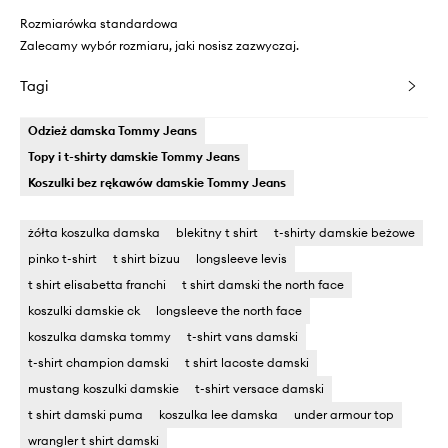
Rozmiarówka standardowa
Zalecamy wybór rozmiaru, jaki nosisz zazwyczaj.
Tagi
Odzież damska Tommy Jeans
Topy i t-shirty damskie Tommy Jeans
Koszulki bez rękawów damskie Tommy Jeans
żółta koszulka damska
blekitny t shirt
t-shirty damskie beżowe
pinko t-shirt
t shirt bizuu
longsleeve levis
t shirt elisabetta franchi
t shirt damski the north face
koszulki damskie ck
longsleeve the north face
koszulka damska tommy
t-shirt vans damski
t-shirt champion damski
t shirt lacoste damski
mustang koszulki damskie
t-shirt versace damski
t shirt damski puma
koszulka lee damska
under armour top
wrangler t shirt damski