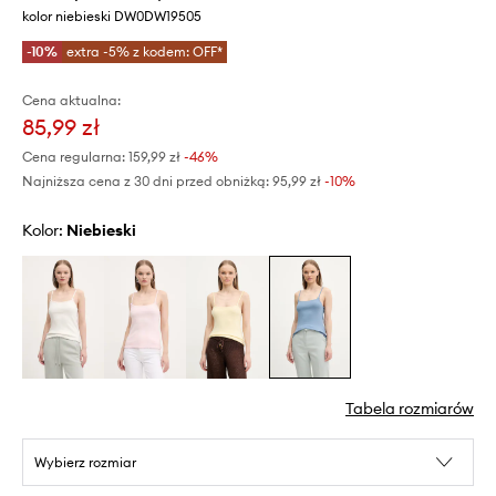
kolor niebieski DW0DW19505
-10%
extra -5% z kodem: OFF*
Cena aktualna:
85,99 zł
Cena regularna:
159,99 zł
-46%
Najniższa cena z 30 dni przed obniżką:
95,99 zł
 -10%
Kolor:
niebieski
Tabela rozmiarów
Wybierz rozmiar