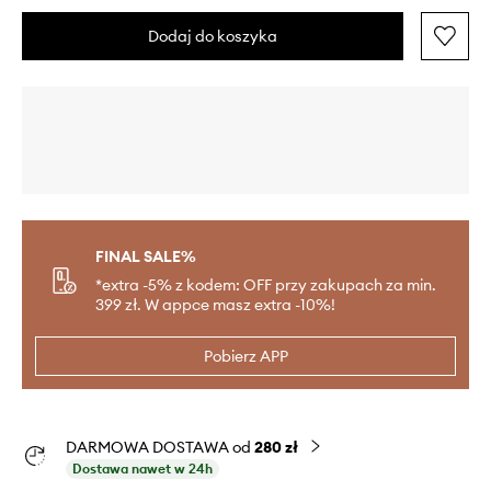
Dodaj do koszyka
FINAL SALE%
*extra -5% z kodem: OFF przy zakupach za min.
399 zł. W appce masz extra -10%!
Pobierz APP
DARMOWA DOSTAWA od
280 zł
Dostawa nawet w 24h