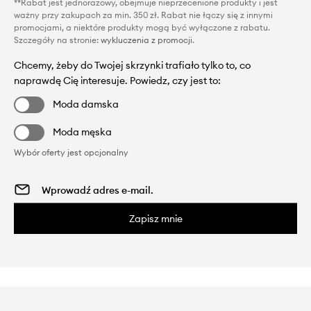
**Rabat jest jednorazowy, obejmuje nieprzecenione produkty i jest
ważny przy zakupach za min. 350 zł. Rabat nie łączy się z innymi
promocjami, a niektóre produkty mogą być wyłączone z rabatu.
Szczegóły na stronie:
wykluczenia z promocji
.
Chcemy, żeby do Twojej skrzynki trafiało tylko to, co
naprawdę Cię interesuje. Powiedz, czy jest to:
Moda damska
Moda męska
Wybór oferty jest opcjonalny
Zapisz mnie