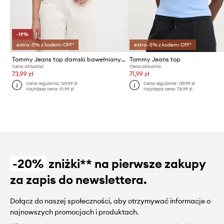
-19%
extra -5% z kodem: OFF*
extra -5% z kodem: OFF*
Tommy Jeans top damski bawełniany z elastanem
Tommy Jeans top
Cena aktualna:
Cena aktualna:
73,99 zł
71,99 zł
Cena regularna:
129,99 zł
Cena regularna:
139,99 zł
Najniższa cena:
91,99 zł
Najniższa cena:
78,99 zł
-20%
zniżki** na pierwsze zakupy
za zapis do newslettera.
Dołącz do naszej społeczności, aby otrzymywać informacje o
najnowszych promocjach i produktach.