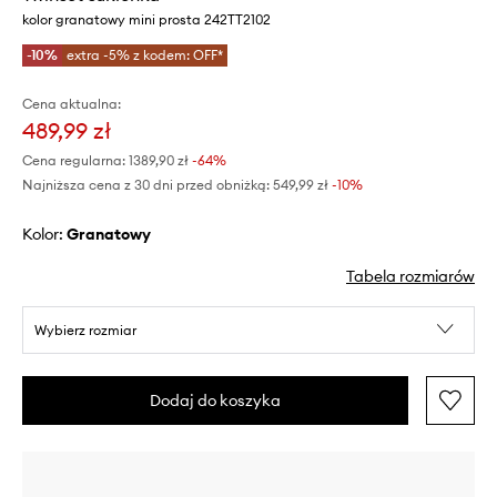
kolor granatowy mini prosta 242TT2102
-10%
extra -5% z kodem: OFF*
Cena aktualna:
489,99 zł
Cena regularna:
1389,90 zł
-64%
Najniższa cena z 30 dni przed obniżką:
549,99 zł
 -10%
Kolor:
granatowy
Tabela rozmiarów
Wybierz rozmiar
Dodaj do koszyka