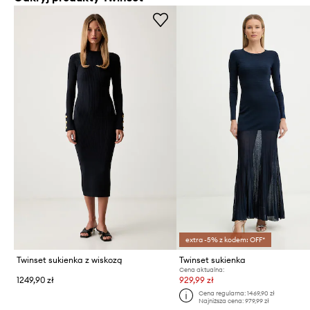
extra -5% z kodem: OFF*
Twinset sukienka z wiskozą
Twinset sukienka
Cena aktualna:
1249,90 zł
929,99 zł
Cena regularna:
1469,90 zł
Najniższa cena:
979,99 zł