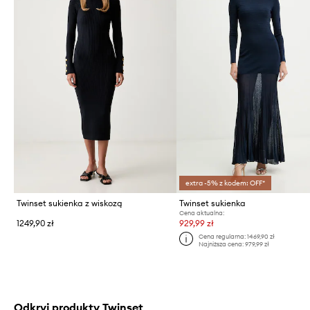
extra -5% z kodem: OFF*
Twinset sukienka z wiskozą
Twinset sukienka
Cena aktualna:
1249,90 zł
929,99 zł
Cena regularna:
1469,90 zł
Najniższa cena:
979,99 zł
Odkryj produkty Twinset