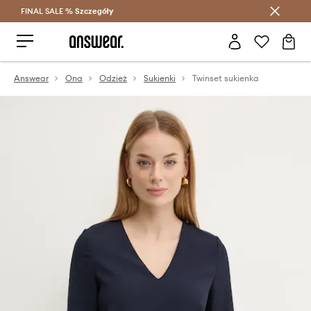
FINAL SALE %
Szczegóły
Oszczędzaj z Answear Club >
Answear
Ona
Odzież
Sukienki
Twinset sukienka