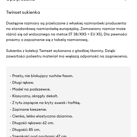
Twinset sukienka
Dostępne rozmiary są przeliczone z włoskiej rozmiarówki producenta
na standardową rozmiarówkę europejską. Zamawiany rozmiar może
różnić się od widocznego na metce (IT 38/XXS = EU XS). Dla pewności
prosimy o zapoznanie się z tabelą rozmiarową.
Sukienka z kolekcji Twinset wykonana z gładkiej tkaniny. Dzięki
zawartości poliestru materiał ma większą odporność na zagniecenia.
- Prosty, nie blokujący ruchów fason.
- Długi rękaw.
- Model na podszewce.
- Klasyczny, okrągły dekolt.
- Z tyłu zapięcie na kryty suwak i haftkę.
- Zapinane kieszenie.
- Cienka, lekko elastyczna dzianina.
- Długość rękawa: 62 cm.
- Długość: 85 cm.
- Szerokość pod pachami: 47 cm.