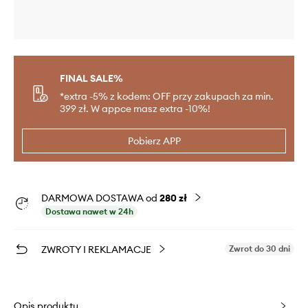
FINAL SALE%
*extra -5% z kodem: OFF przy zakupach za min.
399 zł. W appce masz extra -10%!
Pobierz APP
DARMOWA DOSTAWA od
280 zł
Dostawa nawet w 24h
ZWROTY I REKLAMACJE
Zwrot do 30 dni
Opis produktu