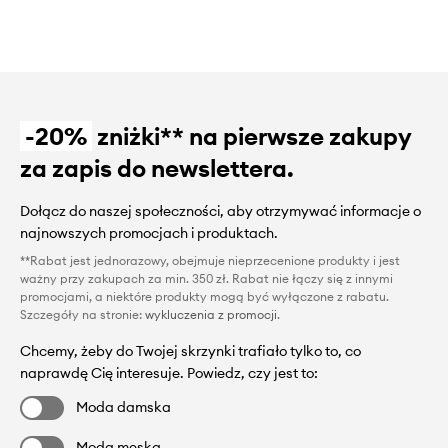
-20%
zniżki** na pierwsze zakupy
za zapis do newslettera.
Dołącz do naszej społeczności, aby otrzymywać informacje o
najnowszych promocjach i produktach.
**Rabat jest jednorazowy, obejmuje nieprzecenione produkty i jest
ważny przy zakupach za min. 350 zł. Rabat nie łączy się z innymi
promocjami, a niektóre produkty mogą być wyłączone z rabatu.
Szczegóły na stronie:
wykluczenia z promocji
.
Chcemy, żeby do Twojej skrzynki trafiało tylko to, co
naprawdę Cię interesuje. Powiedz, czy jest to:
Moda damska
Moda męska