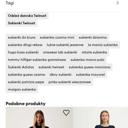
Tagi
Odzież damska Twinset
Sukienki Twinset
sukienki do biura
sukienka czarna mini
sukienki dzianina
sukienka długi rekaw
luźne sukienki jesienne
la mania sukienka
hugo boss sukienki
answear lab sukienki
rotate sukienka
tommy hilfiger sukienka granatowa
sukienka marco polo
Sukienki Adidas
sukienki twinset
sukienka guess marciano
sukienka guess czarna
dkny sukienki
sukienka mayoral
sukienki patrizia pepe
pinko sukienki wieczorowe
morgan sukienka
Podobne produkty