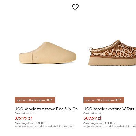
extra -5% z kodem: OFF*
extra -5% z kodem: OFF*
UGG kapcie zamszowe Elea Slip-On
UGG kapcie skórzane W Tazz 
Cena aktualna:
Cena aktualna:
379,99 zł
509,99 zł
Cena regularna:
639,99 zł
Cena regularna:
729,99 zł
Najniższa cena z 30 dni przed obniżką:
399,99 zł
Najniższa cena z 30 dni przed obniżką:
54