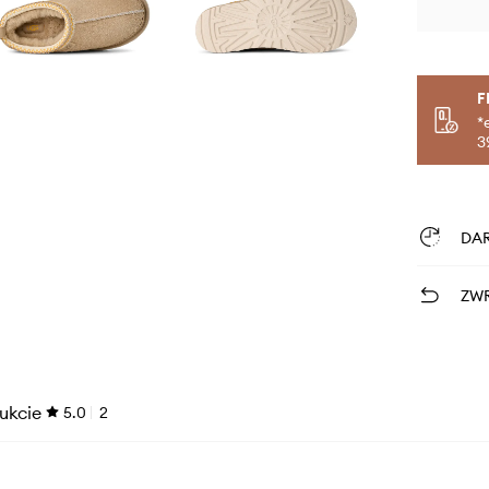
F
*
3
DA
ZWR
ukcie
5.0
2