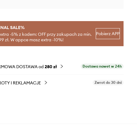
INAL SALE%
Pobierz APP
extra -5% z kodem: OFF przy zakupach za min.
99 zł. W appce masz extra -10%!
RMOWA DOSTAWA od
280 zł
Dostawa nawet w 24h
OTY I REKLAMACJE
Zwrot do 30 dni