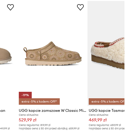
-19%
extra -5% z kodem: OFF*
extra -5% z kodem: OFF*
man
UGG kapcie zamszowe W Classic Micro Sun Stitch
UGG kapcie Tasman Maxi C
Cena aktualna:
Cena aktualna:
529,99 zł
469,99 zł
Cena regularna:
819,99 zł
Cena regularna:
659,99 zł
49,99 zł
Najniższa cena z 30 dni przed obniżką:
659,99 zł
Najniższa cena z 30 dni przed obniżką