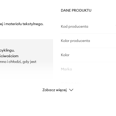
DANE PRODUKTU
 i materiału tekstylnego.
Kod producenta
Kolor producenta
cyklingu.
Kolor
aściwościom
o i chłodzi, gdy jest
Marka
ID Produktu
Zobacz więcej