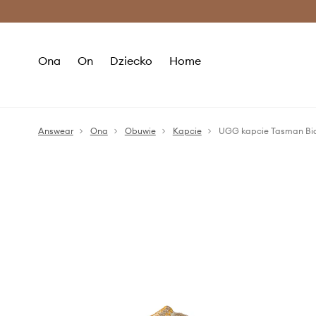
Premium Fashion Benefits >
O
Ona
On
Dziecko
Home
Answear
Ona
Obuwie
Kapcie
UGG kapcie Tasman Bia