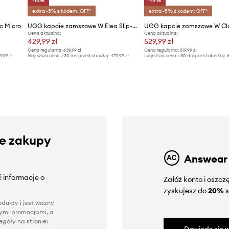
-10%
-19%
extra -5% z kodem: OFF*
extra -5% z kodem: OFF*
c Micro
UGG kapcie zamszowe W Elea Slip-On
Cena aktualna:
Cena aktualna:
429,99 zł
529,99 zł
Cena regularna:
639,99 zł
Cena regularna:
819,99 zł
9,99 zł
Najniższa cena z 30 dni przed obniżką:
479,99 zł
Najniższa cena z 30 dni przed obniżką:
6
ze zakupy
Answear
 informacje o
Załóż konto i oszc
zyskujesz do
20%
s
dukty i jest ważny
nnymi promocjami, a
góły na stronie: