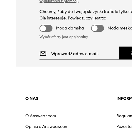
wykluczenia z promocji
.
Chcemy, żeby do Twojej skrzynki trafiało tylko 
Cię interesuje. Powiedz, czy jest to:
Moda damska
Moda męsk
Wybór oferty jest opcjonalny
O NAS
INFOR
O Answear.com
Regulam
Opinie o Answear.com
Pozosta