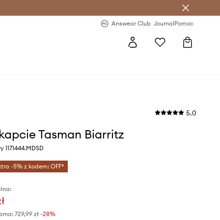
letter >
Regularne nowości >
Answear Club
Journal
Pomoc
5.0
apcie Tasman Biarritz
wy 1171444.MDSD
xtra -5% z kodem: OFF*
lna:
zł
arna:
729,99 zł
-28%