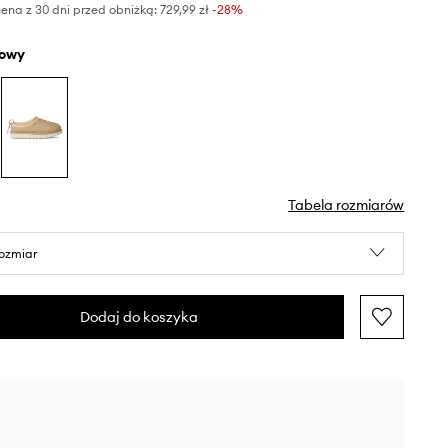
ena z 30 dni przed obniżką:
729,99 zł
 -28%
żowy
Tabela rozmiarów
rozmiar
Dodaj do koszyka