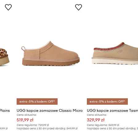
extra -5% z kodem: OFF*
extra -5% z kodem: OFF*
Plains
UGG kapcie zamszowe Classic Micro
UGG kapcie zamszowe Tas
Cena aktualna:
Cena aktualna:
519,99 zł
329,99 zł
Cena regularna:
729,99 zł
Cena regularna:
569,99 zł
9,99 zł
Najniższa cena z 30 dni przed obniżką:
549,99 zł
Najniższa cena z 30 dni przed obniżką:
3