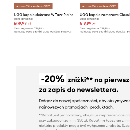
extra -5% z kodem: OFF*
extra -5% z kodem: OFF*
UGG kapcie skórzane W Tazz Plains
UGG kapcie zamszowe Classi
Cena aktualna:
Cena aktualna:
509,99 zł
519,99 zł
Cena regularna:
729,99 zł
Cena regularna:
729,99 zł
Najniższa cena z 30 dni przed obniżką:
549,99 zł
Najniższa cena z 30 dni przed obniżką:
54
-20%
zniżki** na pierws
za zapis do newslettera.
Dołącz do naszej społeczności, aby otrzymywać
najnowszych promocjach i produktach.
**Rabat jest jednorazowy, obejmuje nieprzecenione pro
przy zakupach za min. 350 zł. Rabat nie łączy się z i
niektóre produkty mogą być wyłączone z rabatu. Szcze