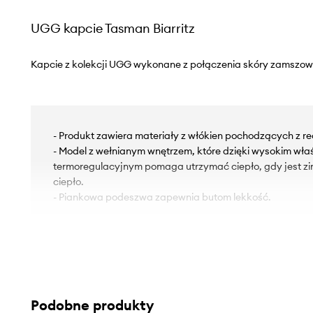
UGG kapcie Tasman Biarritz
Kapcie z kolekcji UGG wykonane z połączenia skóry zamszowej
- Produkt zawiera materiały z włókien pochodzących z re
- Model z wełnianym wnętrzem, które dzięki wysokim wł
termoregulacyjnym pomaga utrzymać ciepło, gdy jest zimn
ciepło.
- Piankowa podeszwa zapewnia butom lekkość.
Podobne produkty