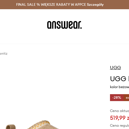
szczędzaj z Answear Club >
FINAL SALE % WIĘKSZE RABATY W APPCE
Dostawa nawet w 24h >
Szczegóły
News
rritz
UGG
UGG k
kolor beżo
-28%
e
Cena aktua
519,99 
Cena regul