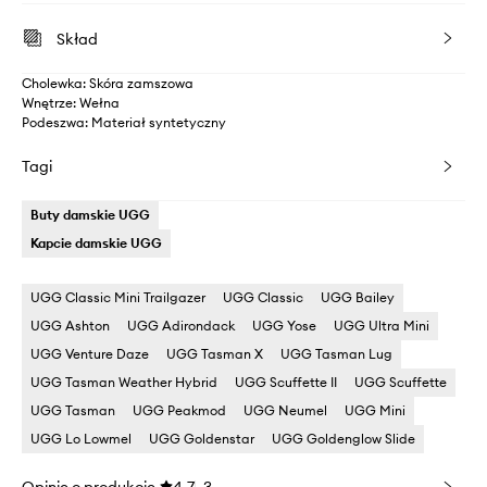
Skład
Cholewka: Skóra zamszowa
Wnętrze: Wełna
Podeszwa: Materiał syntetyczny
Tagi
Buty damskie UGG
Kapcie damskie UGG
UGG Classic Mini Trailgazer
UGG Classic
UGG Bailey
UGG Ashton
UGG Adirondack
UGG Yose
UGG Ultra Mini
UGG Venture Daze
UGG Tasman X
UGG Tasman Lug
UGG Tasman Weather Hybrid
UGG Scuffette II
UGG Scuffette
UGG Tasman
UGG Peakmod
UGG Neumel
UGG Mini
UGG Lo Lowmel
UGG Goldenstar
UGG Goldenglow Slide
Opinie o produkcie
4.7
3