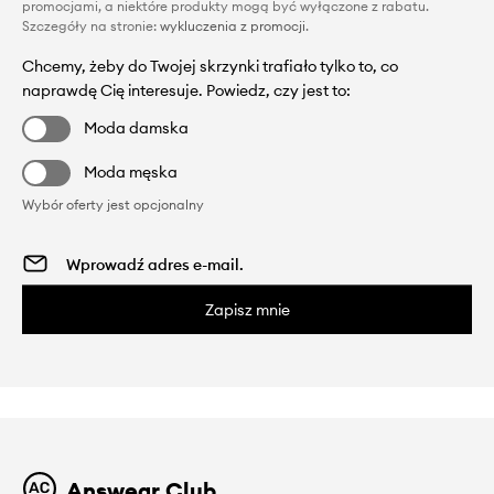
promocjami, a niektóre produkty mogą być wyłączone z rabatu.
Szczegóły na stronie:
wykluczenia z promocji
.
Chcemy, żeby do Twojej skrzynki trafiało tylko to, co
naprawdę Cię interesuje. Powiedz, czy jest to:
Moda damska
Moda męska
Wybór oferty jest opcjonalny
Zapisz mnie
Answear Club