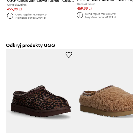
UGG kapcie zamszowe Tasman Caspian
Cena aktualna:
Cena aktualna:
459,99 zł
499,99 zł
Cena regularna:
639,99 zł
Cena regularna:
659,99 zł
Najniższa cena:
479,99 zł
Najniższa cena:
529,99 zł
Odkryj produkty UGG