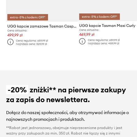
extra -5% z kodem: OFF*
extra -5% z kodem: OFF*
UGG kapcie Tasman Maxi Curly
UGG kapcie zamszowe Tasman Caspian
Cena aktualna:
Cena aktualna:
469,99 zł
499,99 zł
Cena regularna:
659,99 zł
Cena regularna:
659,99 zł
Najniższa cena:
489,99 zł
Najniższa cena:
529,99 zł
-20%
zniżki** na pierwsze zakupy
za zapis do newslettera.
Dołącz do naszej społeczności, aby otrzymywać informacje o
najnowszych promocjach i produktach.
**Rabat jest jednorazowy, obejmuje nieprzecenione produkty i jest
ważny przy zakupach za min. 350 zł. Rabat nie łączy się z innymi