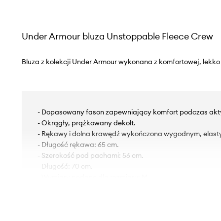
Under Armour bluza Unstoppable Fleece Crew
Bluza z kolekcji Under Armour wykonana z komfortowej, lekko 
- Dopasowany fason zapewniający komfort podczas akt
- Okrągły, prążkowany dekolt.
- Rękawy i dolna krawędź wykończona wygodnym, elas
- Długość rękawa: 65 cm.
- Szerokość pod pachami: 56 cm.
- Długość: 70 cm.
- Wymiary podane dla rozmiaru: M.