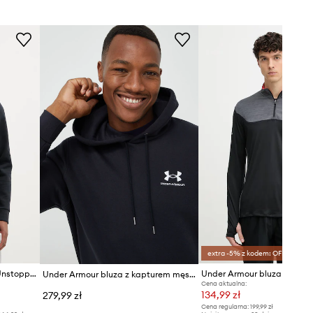
Rozmiarówka standardowa
Zalecamy wybór rozmiaru, jaki nosisz
zazwyczaj.
Tabela rozmiarów
extra -5% z kodem: OFF*
Under Armour bluza męska Unstoppable Flc
Under Armour bluza z kapturem męska z bawełną Essential Fleece
Cena aktualna:
134,99 zł
279,99 zł
Cena regularna:
199,99 zł