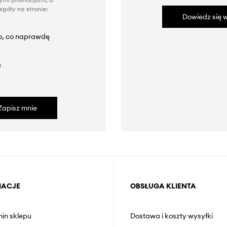
góły na stronie:
Dowiedz się w
to, co naprawdę
a
Zapisz mnie
MACJE
OBSŁUGA KLIENTA
in sklepu
Dostawa i koszty wysyłki