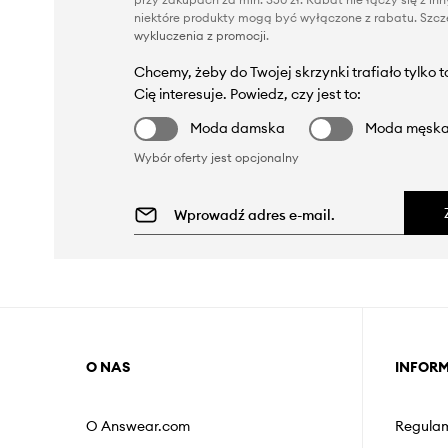
niektóre produkty mogą być wyłączone z rabatu. Szcze
wykluczenia z promocji
.
Chcemy, żeby do Twojej skrzynki trafiało tylko 
Cię interesuje. Powiedz, czy jest to:
Moda damska
Moda męsk
Wybór oferty jest opcjonalny
O NAS
INFOR
O Answear.com
Regulam