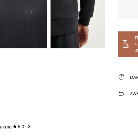
F
*
3
DA
ZWR
ukcie
5.0
3