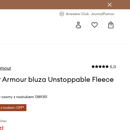
letter >
Regularne nowości >
Answear Club
Journal
Pomoc
5.0
rmour
 Armour bluza Unstoppable Fleece
r czarny z nadrukiem 1389351
 z kodem: OFF*
lna:
zł