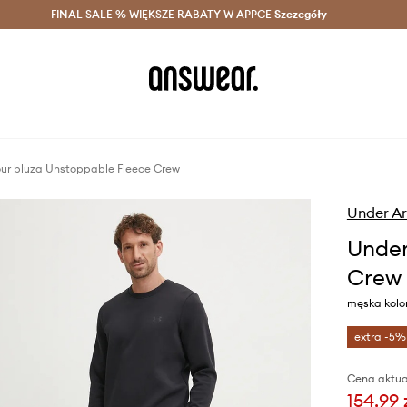
szczędzaj z Answear Club >
FINAL SALE % WIĘKSZE RABATY W APPCE
Dostawa nawet w 24h >
Szczegóły
News
ur bluza Unstoppable Fleece Crew
Under A
Under
Crew
męska kolo
extra -5%
Cena aktua
154,99 