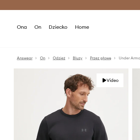
Premium Fashion Benefits >
O
Ona
On
Dziecko
Home
Answear
On
Odzież
Bluzy
Przez głowę
Under Armo
Video