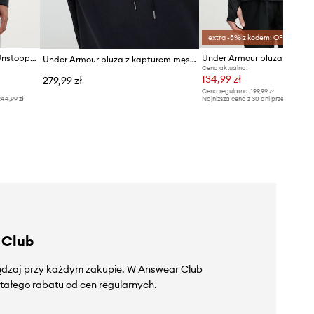
extra -5% z kodem: OFF*
Under Armour bluza męska Unstoppable Flc
Under Armour bluza z kapturem męska z bawełną Essential Fleece
Cena aktualna:
134,99 zł
279,99 zł
Cena regularna:
199,99 zł
44,99 zł
Najniższa cena z 30 dni przed obniżką
 Club
zędzaj przy każdym zakupie. W Answear Club
tałego rabatu od cen regularnych.