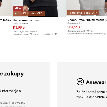
-12%
extra -5% z kodem: OFF*
extra -5% z kodem: OFF*
Under Armour bluza z kapturem męska z bawełną Icon
Under Armour bluza
Cena aktualna:
Cena aktualna:
234,99 zł
113,99 zł
Cena regularna:
349,99 zł
Cena regularna:
199,99 zł
Najniższa cena z 30 dni przed obniżką:
2
Najniższa cena z 30 dni przed obniżką:
129,99 zł
ze zakupy
Answear
 informacje o
Załóż konto i oszc
zyskujesz do
20%
s
dukty i jest ważny
nnymi promocjami, a