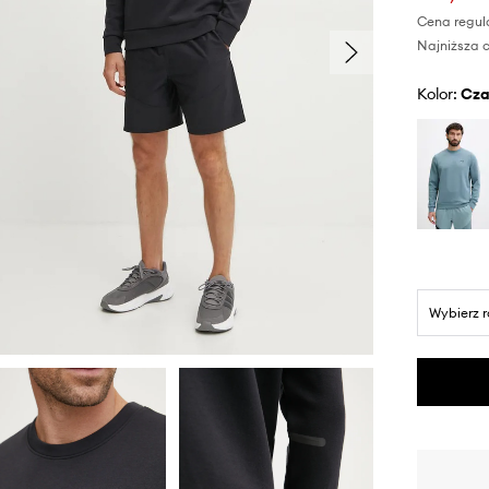
Cena regul
Najniższa c
Kolor:
cz
Wybierz 