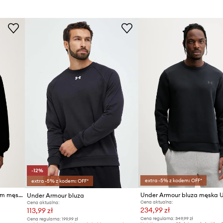
Producent
ID Produktu
-12%
extra -5% z kodem: OFF*
extra -5% z kodem: OFF*
Under Armour bluza z kapturem męska z bawełną Icon
Under Armour bluza
Cena aktualna:
Cena aktualna:
234,99 zł
113,99 zł
Cena regularna:
349,99 zł
Cena regularna:
199,99 zł