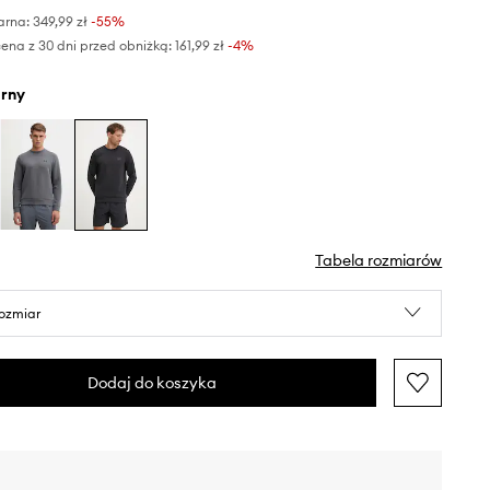
arna:
349,99 zł
-55%
ena z 30 dni przed obniżką:
161,99 zł
 -4%
arny
Tabela rozmiarów
rozmiar
Dodaj do koszyka