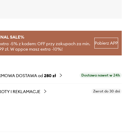
INAL SALE%
Pobierz APP
extra -5% z kodem: OFF przy zakupach za min.
99 zł. W appce masz extra -10%!
RMOWA DOSTAWA od
280 zł
Dostawa nawet w 24h
OTY I REKLAMACJE
Zwrot do 30 dni