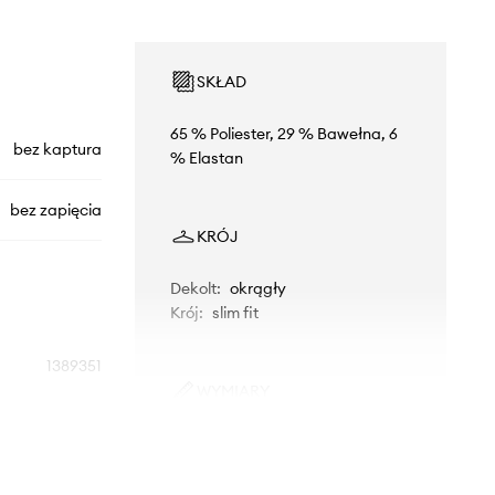
SKŁAD
65 % Poliester, 29 % Bawełna, 6
bez kaptura
% Elastan
bez zapięcia
KRÓJ
Dekolt
:
okrągły
Krój
:
slim fit
1389351
WYMIARY
czarny
Model ze zdjęcia ma 182 cm
wzrostu i ma na sobie rozmiar M.
Under Armour