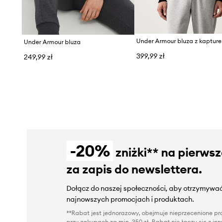
Under Armour bluza
399,99 zł
249,99 zł
-20%
zniżki** na pierws
za zapis do newslettera.
Dołącz do naszej społeczności, aby otrzymywać
najnowszych promocjach i produktach.
**Rabat jest jednorazowy, obejmuje nieprzecenione pro
przy zakupach za min. 350 zł. Rabat nie łączy się z i