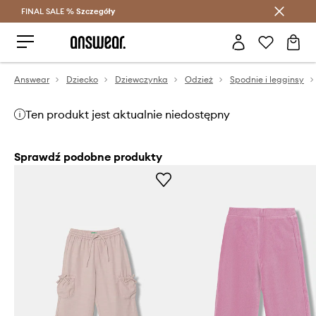
FINAL SALE %
Szczegóły
Oszczędzaj z Answear Club >
Answear
Dziecko
Dziewczynka
Odzież
Spodnie i legginsy
Ten produkt jest aktualnie niedostępny
Sprawdź podobne produkty