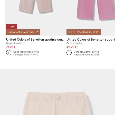
-10%
extra -5% z kodem: OFF*
extra -5% z kodem: OFF*
United Colors of Benetton spodnie cargo dziecięce
United Colors of Benetton spodn
Cena aktualna:
Cena aktualna:
71,99 zł
49,99 zł
Cena regularna:
119,99 zł
Cena regularna:
89,99 zł
Najniższa cena:
79,99 zł
Najniższa cena:
53,99 zł