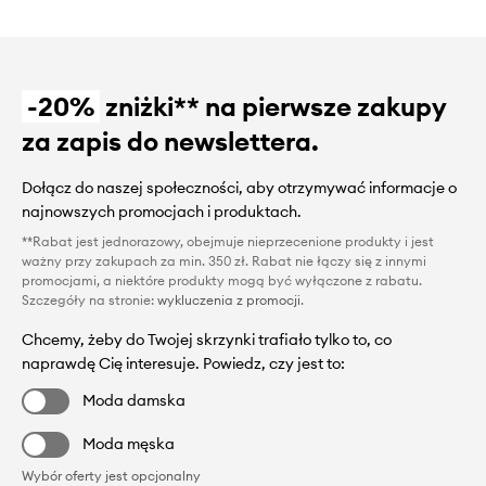
-20%
zniżki** na pierwsze zakupy
za zapis do newslettera.
Dołącz do naszej społeczności, aby otrzymywać informacje o
najnowszych promocjach i produktach.
**Rabat jest jednorazowy, obejmuje nieprzecenione produkty i jest
ważny przy zakupach za min. 350 zł. Rabat nie łączy się z innymi
promocjami, a niektóre produkty mogą być wyłączone z rabatu.
Szczegóły na stronie:
wykluczenia z promocji
.
Chcemy, żeby do Twojej skrzynki trafiało tylko to, co
naprawdę Cię interesuje. Powiedz, czy jest to:
Moda damska
Moda męska
Wybór oferty jest opcjonalny