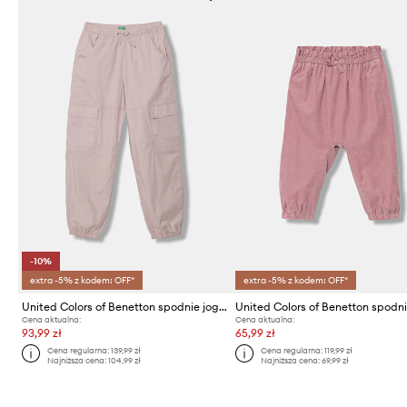
-10%
extra -5% z kodem: OFF*
extra -5% z kodem: OFF*
United Colors of Benetton spodnie joggery dziecięce z bawełną
Cena aktualna:
Cena aktualna:
93,99 zł
65,99 zł
Cena regularna:
139,99 zł
Cena regularna:
119,99 zł
Najniższa cena:
104,99 zł
Najniższa cena:
69,99 zł