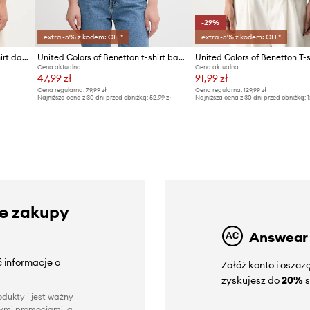
-29%
extra -5% z kodem: OFF*
extra -5% z kodem: OFF*
United Colors of Benetton T-shirt damski bawełniany
United Colors of Benetton t-shirt bawełniany
Cena aktualna:
Cena aktualna:
47,99 zł
91,99 zł
Cena regularna:
79,99 zł
Cena regularna:
129,99 zł
Najniższa cena z 30 dni przed obniżką:
52,99 zł
Najniższa cena z 30 dni przed obniżką:
1
ze zakupy
Answear
 informacje o
Załóż konto i oszc
zyskujesz do
20%
s
dukty i jest ważny
nnymi promocjami, a