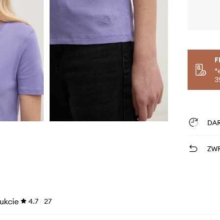
F
*
3
DA
ZWR
ukcie
4.7
27