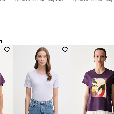
,99 zł
Najniższa cena z 30 dni przed obniżką:
149,99 zł
Najniższa cena z 30 dni przed obniżką:
6
n