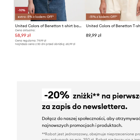
-10%
extra -5% z kodem: OFF*
-15% z kodem: OFF*
United Colors of Benetton t-shirt bawełniany
Cena aktualna:
58,99 zł
89,99 zł
Cena regularna:
79,99 zł
Najniższa cena z 30 dni przed obniżką:
65,99 zł
-20%
zniżki** na pierws
za zapis do newslettera.
Dołącz do naszej społeczności, aby otrzymywać
najnowszych promocjach i produktach.
**Rabat jest jednorazowy, obejmuje nieprzecenione pro
przy zakupach za min. 350 zł. Rabat nie łączy się z i