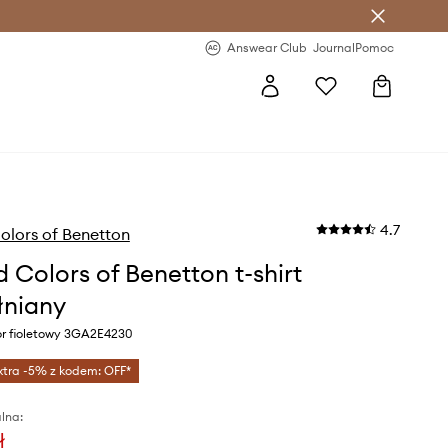
letter >
Regularne nowości >
Answear Club
Journal
Pomoc
4.7
olors of Benetton
d Colors of Benetton t-shirt
niany
or fioletowy 3GA2E4230
xtra -5% z kodem: OFF*
lna:
ł