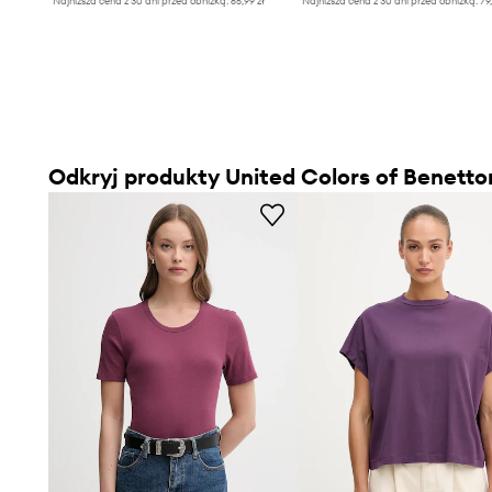
Najniższa cena z 30 dni przed obniżką:
65,99 zł
Najniższa cena z 30 dni przed obniżką:
79
Odkryj produkty United Colors of Benetto