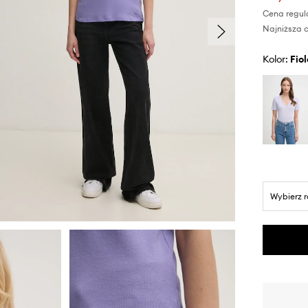
Cena regul
Najniższa c
Kolor:
fi
Wybierz 