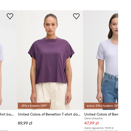
Zalecamy wybór rozmiaru, jaki nosisz
zazwyczaj.
Rozmiary prezentowane w sklepie
zostały przeliczone na standardową,
europejską tabelę rozmiarową. Na
metce dostarczonego produktu
znajduje się oryginalne oznaczenie
producenta.
Tabela rozmiarów
-15% z kodem: OFF*
extra -5% z kodem: OFF*
United Colors of Benetton t-shirt bawełniany
United Colors of Benetton T-shirt damski bawełniany
Cena aktualna:
89,99 zł
47,99 zł
Cena regularna:
79,99 zł