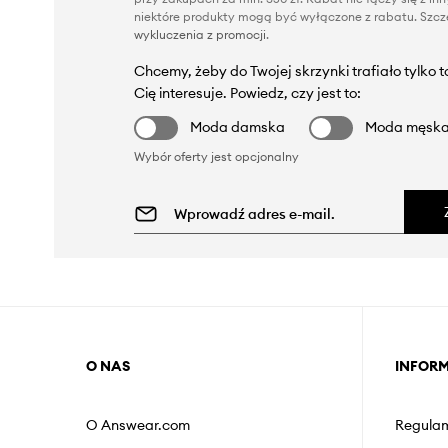
niektóre produkty mogą być wyłączone z rabatu. Szcze
wykluczenia z promocji
.
Chcemy, żeby do Twojej skrzynki trafiało tylko 
Cię interesuje. Powiedz, czy jest to:
Moda damska
Moda męsk
Wybór oferty jest opcjonalny
O NAS
INFOR
O Answear.com
Regulam