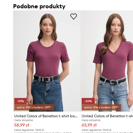
Podobne produkty
-10%
-20%
extra -5% z kodem: OFF*
extra -5% z kodem: OFF*
United Colors of Benetton t-shirt bawełniany
Cena aktualna:
Cena aktualna:
58,99 zł
63,99 zł
Cena regularna:
79,99 zł
Cena regularna:
79,99 zł