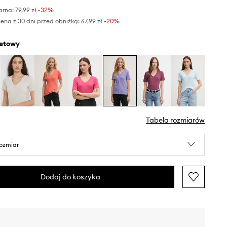
arna:
79,99 zł
-32%
ena z 30 dni przed obniżką:
67,99 zł
 -20%
oletowy
Tabela rozmiarów
rozmiar
Dodaj do koszyka