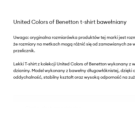
United Colors of Benetton t-shirt bawełniany
Uwaga: oryginalna rozmiarówka produktów tej marki jest roz
że rozmiary na metkach mogą różnić się od zamawianych ze
przelicznik.
Lekki T-shirt z kolekcji United Colors of Benetton wykonany 
dzianiny. Model wykonany z bawełny długowłóknistej, dzięk
oddychalność, stabilny kształt oraz wysoką odporność na zuż
- Cienka, elastyczna dzianina.
- Długość: 61 cm.
- Szerokość pod pachami: 41 cm.
- Wymiary podane dla rozmiaru: S.