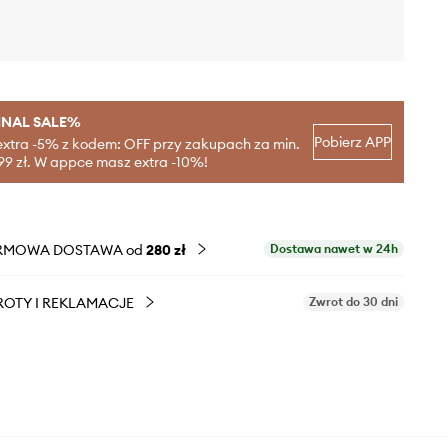
INAL SALE%
Pobierz APP
extra -5% z kodem: OFF przy zakupach za min.
99 zł. W appce masz extra -10%!
RMOWA DOSTAWA od
280 zł
Dostawa nawet w 24h
OTY I REKLAMACJE
Zwrot do 30 dni