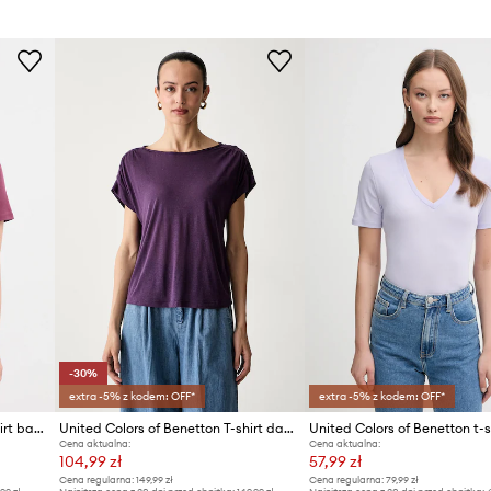
Producent
ID Produktu
-30%
extra -5% z kodem: OFF*
extra -5% z kodem: OFF*
United Colors of Benetton t-shirt bawełniany
United Colors of Benetton T-shirt damski z dodatkiem lnu
Cena aktualna:
Cena aktualna:
104,99 zł
57,99 zł
Cena regularna:
149,99 zł
Cena regularna:
79,99 zł