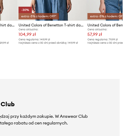
-30%
extra -5% z kodem: OFF*
extra -5% z kodem: OFF*
United Colors of Benetton T-shirt damski bawełniany
United Colors of Benetton T-shirt damski z dodatkiem lnu
Cena aktualna:
Cena aktualna:
104,99 zł
57,99 zł
Cena regularna:
149,99 zł
Cena regularna:
79,99 zł
29,99 zł
Najniższa cena z 30 dni przed obniżką:
149,99 zł
Najniższa cena z 30 dni przed obniżką
 Club
zędzaj przy każdym zakupie. W Answear Club
tałego rabatu od cen regularnych.