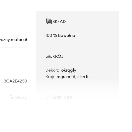
SKŁAD
100 % Bawełna
yczny materiał
KRÓJ
Dekolt
:
okrągły
Krój
:
regular fit, slim fit
3GA2E4230
fioletowy
WYMIARY
Modelka ze zdjęcia ma 177 cm
nited Colors of
wzrostu i ma na sobie rozmiar S.
Benetton
Rozmiarówka standardowa