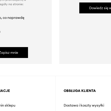
góły na stronie:
Dowiedz się w
to, co naprawdę
a
Zapisz mnie
MACJE
OBSŁUGA KLIENTA
in sklepu
Dostawa i koszty wysyłki