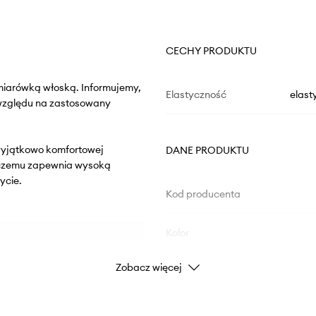
CECHY PRODUKTU
miarówką włoską. Informujemy,
Elastyczność
elast
 względu na zastosowany
z wyjątkowo komfortowej
DANE PRODUKTU
i czemu zapewnia wysoką
ycie.
Kod producenta
Kolor
Zobacz więcej
Marka
U