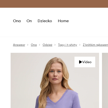
Premium Fashion Benefits >
O
Ona
On
Dziecko
Home
Answear
Ona
Odzież
Topy i t-shirty
Z krótkim rękawe
Video