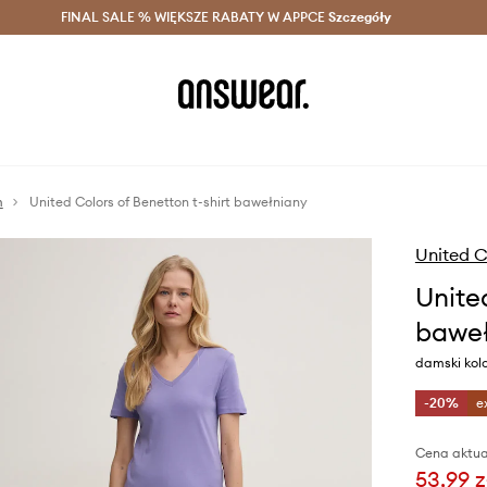
szczędzaj z Answear Club >
FINAL SALE % WIĘKSZE RABATY W APPCE
Dostawa nawet w 24h >
Szczegóły
News
m
United Colors of Benetton t-shirt bawełniany
United C
Unite
baweł
damski kol
-20%
e
Cena aktua
53,99 z