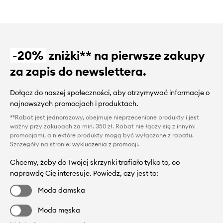
-20%
zniżki** na pierwsze zakupy
za zapis do newslettera.
Dołącz do naszej społeczności, aby otrzymywać informacje o
najnowszych promocjach i produktach.
**Rabat jest jednorazowy, obejmuje nieprzecenione produkty i jest
ważny przy zakupach za min. 350 zł. Rabat nie łączy się z innymi
promocjami, a niektóre produkty mogą być wyłączone z rabatu.
Szczegóły na stronie:
wykluczenia z promocji
.
Chcemy, żeby do Twojej skrzynki trafiało tylko to, co
naprawdę Cię interesuje. Powiedz, czy jest to:
Moda damska
Moda męska