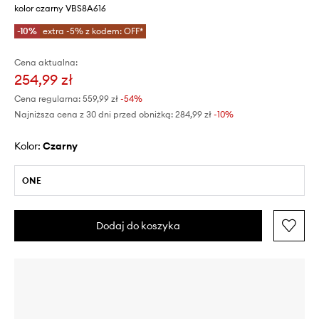
kolor czarny VBS8A616
-10%
extra -5% z kodem: OFF*
Cena aktualna:
254,99 zł
Cena regularna:
559,99 zł
-54%
Najniższa cena z 30 dni przed obniżką:
284,99 zł
 -10%
Kolor:
czarny
ONE
Dodaj do koszyka