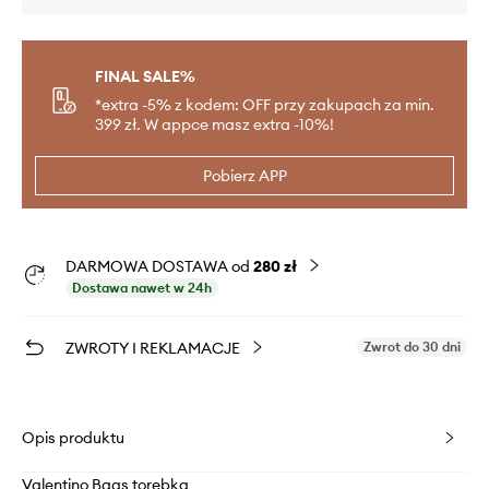
FINAL SALE%
*extra -5% z kodem: OFF przy zakupach za min.
399 zł. W appce masz extra -10%!
Pobierz APP
DARMOWA DOSTAWA od
280 zł
Dostawa nawet w 24h
ZWROTY I REKLAMACJE
Zwrot do 30 dni
Opis produktu
Valentino Bags torebka