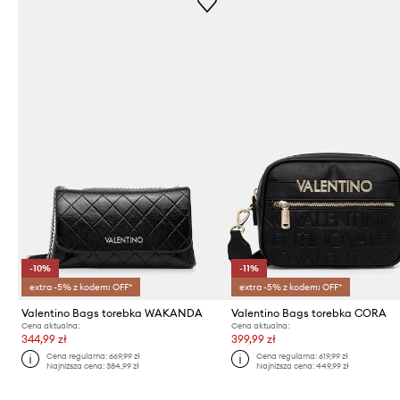
-10%
-11%
extra -5% z kodem: OFF*
extra -5% z kodem: OFF*
Valentino Bags torebka WAKANDA
Valentino Bags torebka CORA
Cena aktualna:
Cena aktualna:
344,99 zł
399,99 zł
Cena regularna:
669,99 zł
Cena regularna:
619,99 zł
Najniższa cena:
384,99 zł
Najniższa cena:
449,99 zł