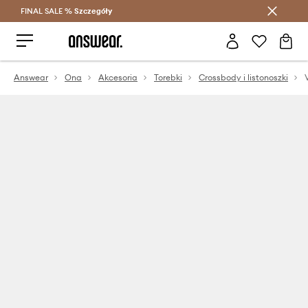
FINAL SALE %
Szczegóły
Oszczędzaj z Answear Club >
Answear
Ona
Akcesoria
Torebki
Crossbody i listonoszki