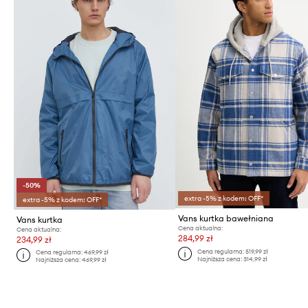
-50%
extra -5% z kodem: OFF*
extra -5% z kodem: OFF*
Vans kurtka bawełniana
Vans kurtka
Cena aktualna:
Cena aktualna:
284,99 zł
234,99 zł
Cena regularna:
519,99 zł
Cena regularna:
469,99 zł
Najniższa cena:
314,99 zł
Najniższa cena:
469,99 zł