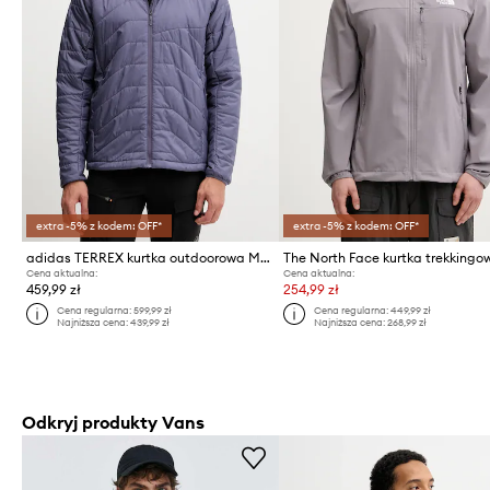
extra -5% z kodem: OFF*
extra -5% z kodem: OFF*
adidas TERREX kurtka outdoorowa Multi Insulated
Cena aktualna:
Cena aktualna:
459,99 zł
254,99 zł
Cena regularna:
599,99 zł
Cena regularna:
449,99 zł
Najniższa cena:
439,99 zł
Najniższa cena:
268,99 zł
Odkryj produkty Vans