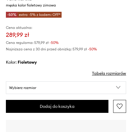
męska kolor fioletowy zimowa
-50%
extra -5% z kodem: OFF*
Cena aktualna:
289,99 zł
Cena regularna:
579,99 zł
-50%
Najniższa cena z 30 dni przed obniżką:
579,99 zł
 -50%
Kolor:
fioletowy
Tabela rozmiarów
Wybierz rozmiar
Dodaj do koszyka