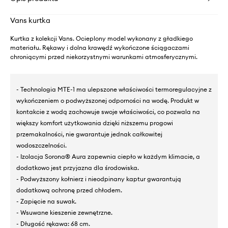
Vans kurtka
Kurtka z kolekcji Vans. Ocieplony model wykonany z gładkiego
materiału. Rękawy i dolna krawędź wykończone ściągaczami
chroniącymi przed niekorzystnymi warunkami atmosferycznymi.
- Technologia MTE-1 ma ulepszone właściwości termoregulacyjne z
wykończeniem o podwyższonej odporności na wodę. Produkt w
kontakcie z wodą zachowuje swoje właściwości, co pozwala na
większy komfort użytkowania dzięki niższemu progowi
przemakalności, nie gwarantuje jednak całkowitej
wodoszczelności.
- Izolacja Sorona® Aura zapewnia ciepło w każdym klimacie, a
dodatkowo jest przyjazna dla środowiska.
- Podwyższony kołnierz i nieodpinany kaptur gwarantują
dodatkową ochronę przed chłodem.
- Zapięcie na suwak.
- Wsuwane kieszenie zewnętrzne.
- Długość rękawa: 68 cm.