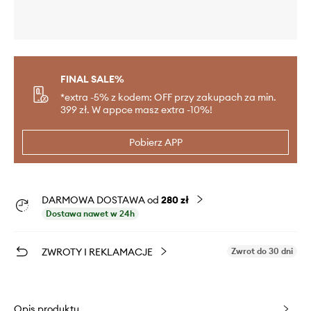
FINAL SALE%
*extra -5% z kodem: OFF przy zakupach za min.
399 zł. W appce masz extra -10%!
Pobierz APP
DARMOWA DOSTAWA od
280 zł
Dostawa nawet w 24h
ZWROTY I REKLAMACJE
Zwrot do 30 dni
Opis produktu