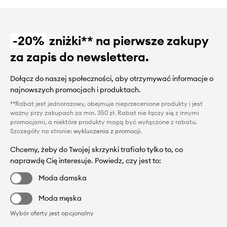
-20%
zniżki** na pierwsze zakupy
za zapis do newslettera.
Dołącz do naszej społeczności, aby otrzymywać informacje o
najnowszych promocjach i produktach.
**Rabat jest jednorazowy, obejmuje nieprzecenione produkty i jest
ważny przy zakupach za min. 350 zł. Rabat nie łączy się z innymi
promocjami, a niektóre produkty mogą być wyłączone z rabatu.
Szczegóły na stronie:
wykluczenia z promocji
.
Chcemy, żeby do Twojej skrzynki trafiało tylko to, co
naprawdę Cię interesuje. Powiedz, czy jest to:
Moda damska
Moda męska
Wybór oferty jest opcjonalny