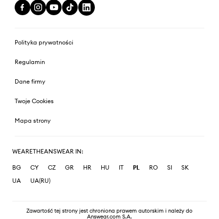
Polityka prywatności
Regulamin
Dane firmy
Twoje Cookies
Mapa strony
WEARETHEANSWEAR IN:
BG
CY
CZ
GR
HR
HU
IT
PL
RO
SI
SK
UA
UA(RU)
Zawartość tej strony jest chroniona prawem autorskim i należy do
Answear.com S.A.