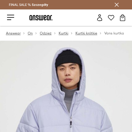
FINAL SALE %
Szczegóły
Oszczędzaj z Answear Club >
Answear
On
Odzież
Kurtki
Kurtki krótkie
Vans kurtka