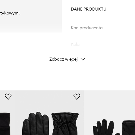
DANE PRODUKTU
otykowymi.
Kod producenta
Kolor
Zobacz więcej
Marka
Producent
ID Produktu