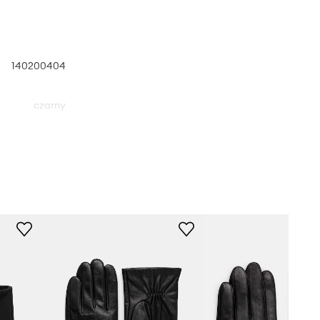
140200404
czarny
Viking