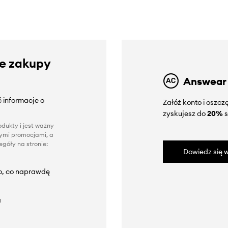
ze zakupy
Answear
 informacje o
Załóż konto i oszc
zyskujesz do
20%
s
dukty i jest ważny
nnymi promocjami, a
góły na stronie:
Dowiedz się w
to, co naprawdę
a