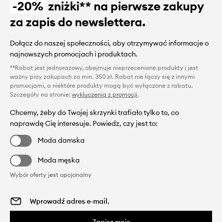
-20%
zniżki** na pierwsze zakupy
za zapis do newslettera.
Dołącz do naszej społeczności, aby otrzymywać informacje o
najnowszych promocjach i produktach.
**Rabat jest jednorazowy, obejmuje nieprzecenione produkty i jest
ważny przy zakupach za min. 350 zł. Rabat nie łączy się z innymi
promocjami, a niektóre produkty mogą być wyłączone z rabatu.
Szczegóły na stronie:
wykluczenia z promocji
.
Chcemy, żeby do Twojej skrzynki trafiało tylko to, co
naprawdę Cię interesuje. Powiedz, czy jest to:
Moda damska
Moda męska
Wybór oferty jest opcjonalny
Zapisz mnie