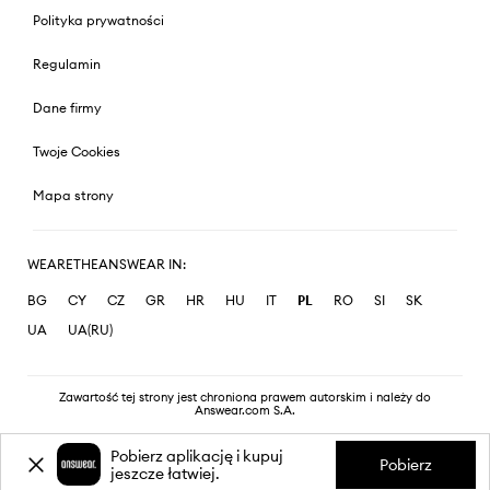
Polityka prywatności
Regulamin
Dane firmy
Twoje Cookies
Mapa strony
WEARETHEANSWEAR IN:
BG
CY
CZ
GR
HR
HU
IT
PL
RO
SI
SK
UA
UA(RU)
Zawartość tej strony jest chroniona prawem autorskim i należy do
Answear.com S.A.
Pobierz aplikację i kupuj
Pobierz
jeszcze łatwiej.