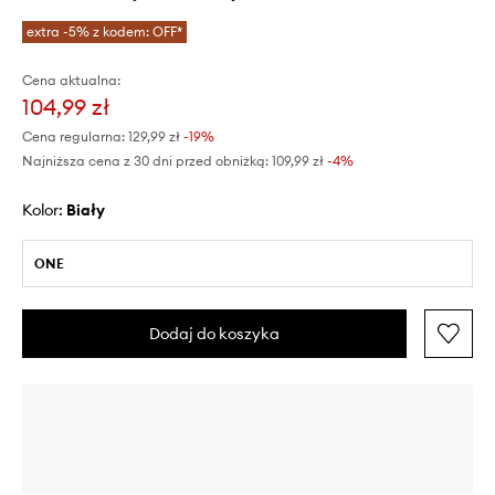
extra -5% z kodem: OFF*
Cena aktualna:
104,99 zł
Cena regularna:
129,99 zł
-19%
Najniższa cena z 30 dni przed obniżką:
109,99 zł
 -4%
Kolor:
biały
ONE
Dodaj do koszyka