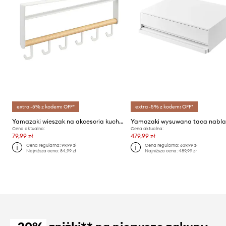
extra -5% z kodem: OFF*
extra -5% z kodem: OFF*
Yamazaki wieszak na akcesoria kuchenne Tosca
Cena aktualna:
Cena aktualna:
79,99 zł
479,99 zł
Cena regularna:
99,99 zł
Cena regularna:
639,99 zł
Najniższa cena:
84,99 zł
Najniższa cena:
489,99 zł