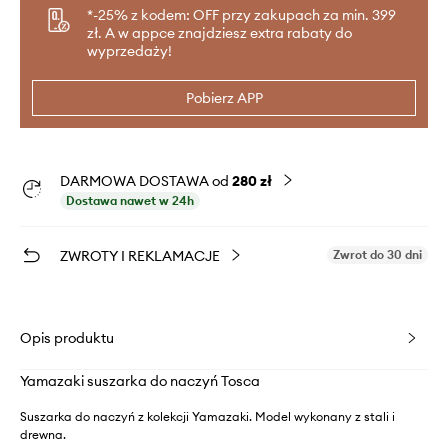
*-25% z kodem: OFF przy zakupach za min. 399
zł. A w appce znajdziesz extra rabaty do
wyprzedaży!
Pobierz APP
DARMOWA DOSTAWA od
280 zł
Dostawa nawet w 24h
ZWROTY I REKLAMACJE
Zwrot do 30 dni
Opis produktu
Yamazaki suszarka do naczyń Tosca
Suszarka do naczyń z kolekcji Yamazaki. Model wykonany z stali i
drewna.