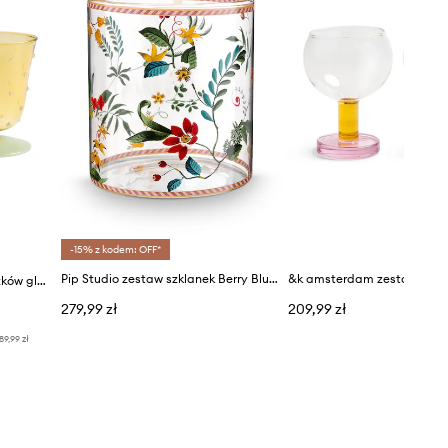
-15% z kodem: OFF*
Pip Studio zestaw szklanek Berry Blue 250 ml 6-pack
&k amsterdam zestaw kieliszków glass dot yellow 200 ml 2-pack
279,99 zł
209,99 zł
89,99 zł