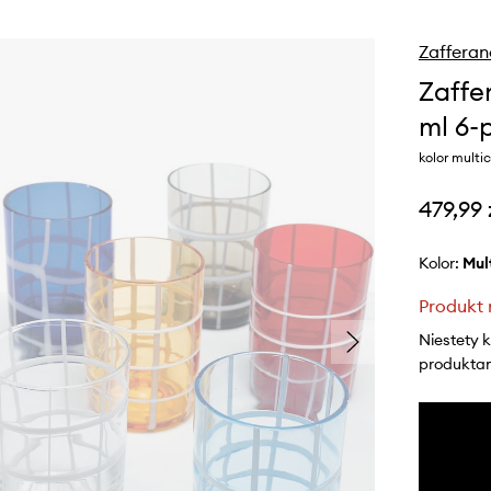
Zafferan
Zaffe
ml 6-
kolor multic
479,99 
Kolor:
mu
Produkt 
Niestety 
produktami