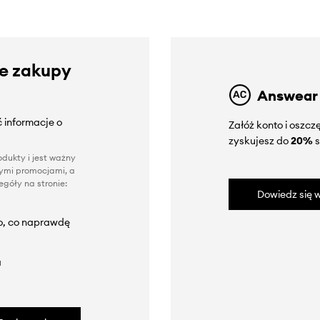
ze zakupy
Answear
 informacje o
Załóż konto i oszc
zyskujesz do
20%
s
dukty i jest ważny
nnymi promocjami, a
góły na stronie:
Dowiedz się w
to, co naprawdę
a