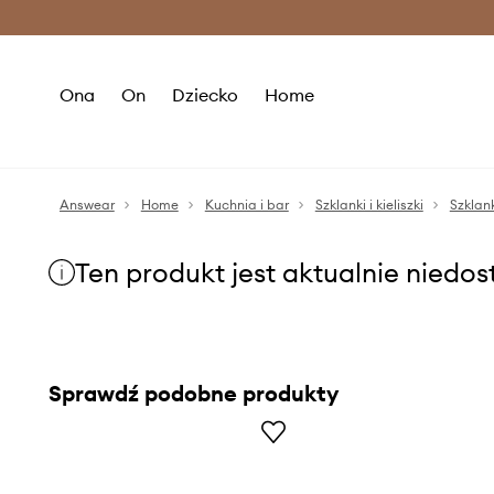
Premium Fashion Benefits >
O
Ona
On
Dziecko
Home
Answear
Home
Kuchnia i bar
Szklanki i kieliszki
Szklank
Ten produkt jest aktualnie niedo
Sprawdź podobne produkty