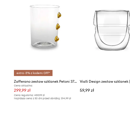
extra -5% z kodem: OFF*
Zafferano zestaw szklanek Petoni 370 ml 6-pack
Cena aktualna:
299,99 zł
59,99 zł
Cena regularna:
459,99 zł
Najniższa cena z 30 dni przed obniżką:
314,99 zł