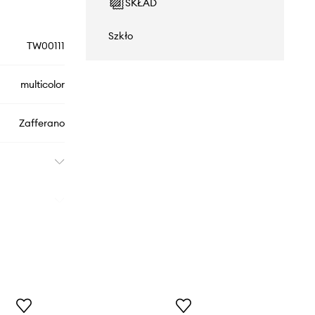
SKŁAD
Szkło
TW00111
multicolor
Zafferano