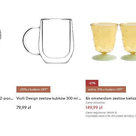
-21%
-25% z kodem: OFF*
extra -5% z kodem: OFF*
Vialli Design zestaw szklanek (2-pack)
Vialli Design zestaw kubków 300 ml 2-pack
Cena aktualna:
79,99 zł
149,99 zł
Cena regularna:
189,99 zł
Najniższa cena z 30 dni przed obniżką:
1