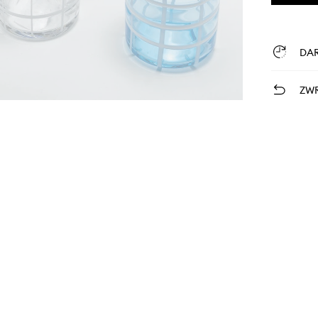
DA
ZWR