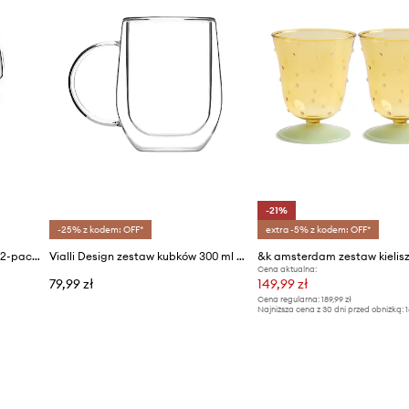
-21%
-25% z kodem: OFF*
extra -5% z kodem: OFF*
Vialli Design zestaw szklanek (2-pack)
Vialli Design zestaw kubków 300 ml 2-pack
Cena aktualna:
79,99 zł
149,99 zł
Cena regularna:
189,99 zł
Najniższa cena z 30 dni przed obniżką:
1