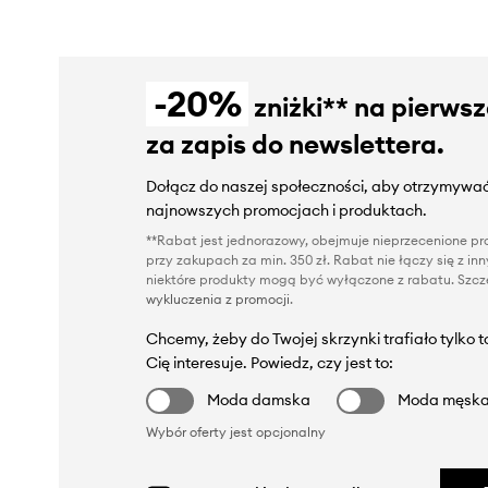
-20%
zniżki** na pierws
za zapis do newslettera.
Dołącz do naszej społeczności, aby otrzymywać
najnowszych promocjach i produktach.
**Rabat jest jednorazowy, obejmuje nieprzecenione pro
przy zakupach za min. 350 zł. Rabat nie łączy się z i
niektóre produkty mogą być wyłączone z rabatu. Szcze
wykluczenia z promocji
.
Chcemy, żeby do Twojej skrzynki trafiało tylko 
Cię interesuje. Powiedz, czy jest to:
Moda damska
Moda męsk
Wybór oferty jest opcjonalny