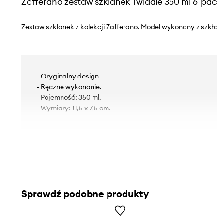
Zafferano zestaw szklanek Twiddle 350 ml 6-pa
Zestaw szklanek z kolekcji Zafferano. Model wykonany z szkła
- Oryginalny design.
- Ręczne wykonanie.
- Pojemność: 350 ml.
- Wymiary: 11,5 x 7,5 cm.
Sprawdź podobne produkty