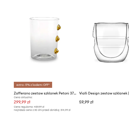
extra -5% z kodem: OFF*
Zafferano zestaw szklanek Petoni 370 ml 6-pack
Cena aktualna:
299,99 zł
59,99 zł
Cena regularna:
459,99 zł
Najniższa cena z 30 dni przed obniżką:
314,99 zł