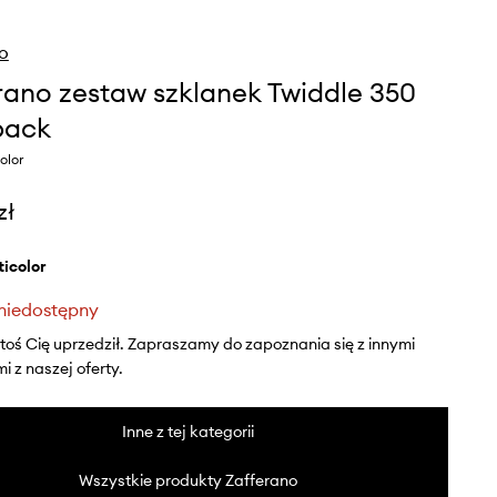
o
rano zestaw szklanek Twiddle 350
pack
olor
zł
lticolor
niedostępny
ktoś Cię uprzedził. Zapraszamy do zapoznania się z innymi
 z naszej oferty.
Inne z tej kategorii
Wszystkie produkty Zafferano