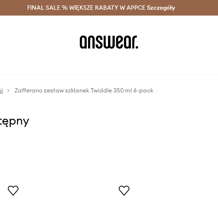
szczędzaj z Answear Club >
FINAL SALE % WIĘKSZE RABATY W APPCE
Dostawa nawet w 24h >
Szczegóły
News
i
Zafferano zestaw szklanek Twiddle 350 ml 6-pack
stępny