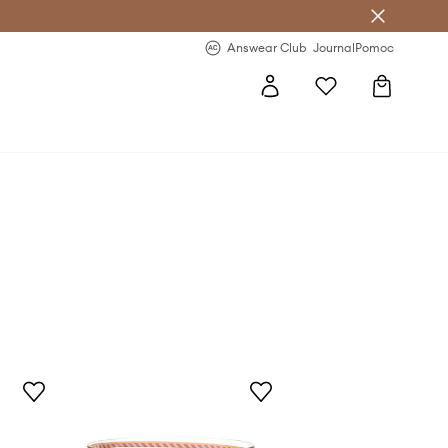
letter >
Regularne nowości >
Answear Club
Journal
Pomoc