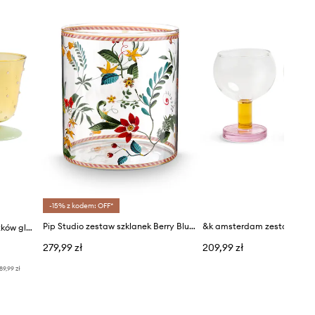
-15% z kodem: OFF*
Pip Studio zestaw szklanek Berry Blue 250 ml 6-pack
&k amsterdam zestaw kieliszków glass dot yellow 200 ml 2-pack
279,99 zł
209,99 zł
89,99 zł