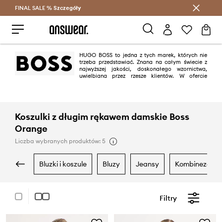
FINAL SALE %
Szczegóły
Oszczędzaj z Answear Club >
HUGO BOSS to jedna z tych marek, których nie
trzeba przedstawiać. Znana na całym świecie z
najwyższej jakości, doskonałego wzornictwa,
uwielbiana przez rzesze klientów. W ofercie
ANSWEAR.com znalazła się linia BOSS Orange, stworzona w 1999 roku,
początkowo dedykowana jedynie mężczyznom "po godzinach". Dziś ma w
ofercie również ubrania dla kobiet oraz akcesoria i perfumy.
Koszulki z długim rękawem damskie Boss
Orange
Liczba wybranych produktów: 5
bluzki i koszule
bluzy
jeansy
kombinezony
Filtry