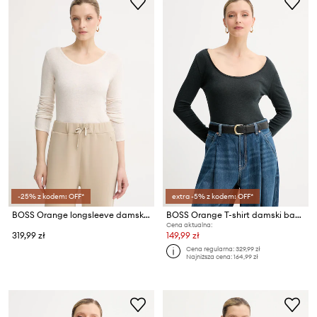
-25% z kodem: OFF*
extra -5% z kodem: OFF*
BOSS Orange longsleeve damski z bawełną C_Edeline_1
BOSS Orange T-shirt damski bawełniany z elastanem C Edeline
Cena aktualna:
319,99 zł
149,99 zł
Cena regularna:
329,99 zł
Najniższa cena:
164,99 zł