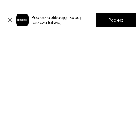
Pobierz aplikację i kupuj
Pobierz
jeszcze łatwiej.
-20%
zniżki** na pierwsze zakupy
za zapis do newslettera.
Dołącz do naszej społeczności, aby otrzymywać informacje o
najnowszych promocjach i produktach.
**Rabat jest jednorazowy, obejmuje nieprzecenione produkty i jest
ważny przy zakupach za min. 350 zł. Rabat nie łączy się z innymi