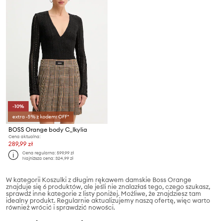
-10%
extra -5% z kodem: OFF*
BOSS Orange body C_Ikylia
Cena aktualna:
289,99 zł
Cena regularna:
599,99 zł
Najniższa cena:
324,99 zł
W kategorii Koszulki z długim rękawem damskie Boss Orange
znajduje się 6 produktów, ale jeśli nie znalazłaś tego, czego szukasz,
sprawdź inne kategorie z listy poniżej. Możliwe, że znajdziesz tam
idealny produkt. Regularnie aktualizujemy naszą ofertę, więc warto
również wrócić i sprawdzić nowości.