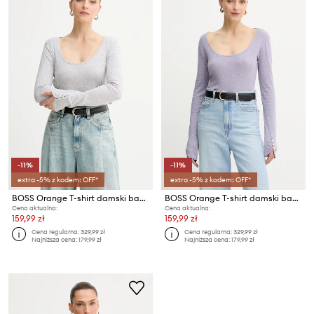
-11%
-11%
extra -5% z kodem: OFF*
extra -5% z kodem: OFF*
BOSS Orange T-shirt damski bawełniany z elastanem C Edeline
BOSS Orange T-shirt damski bawełniany z elastanem C Edeline
Cena aktualna:
Cena aktualna:
159,99 zł
159,99 zł
Cena regularna:
329,99 zł
Cena regularna:
329,99 zł
Najniższa cena:
179,99 zł
Najniższa cena:
179,99 zł