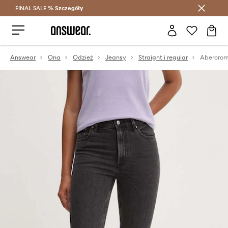
FINAL SALE %
Szczegóły
Oszczędzaj z Answear Club >
Answear
Ona
Odzież
Jeansy
Straight i regular
Abercrom