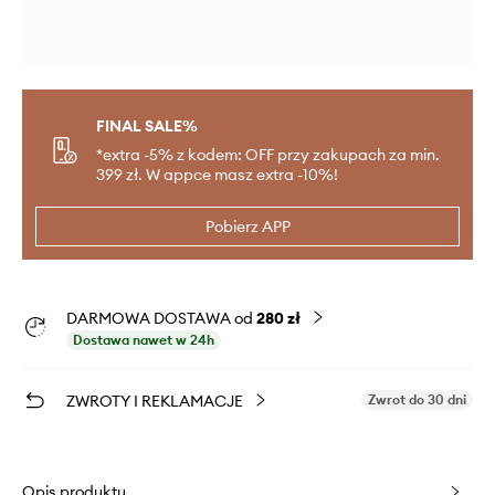
FINAL SALE%
*extra -5% z kodem: OFF przy zakupach za min.
399 zł. W appce masz extra -10%!
Pobierz APP
DARMOWA DOSTAWA od
280 zł
Dostawa nawet w 24h
ZWROTY I REKLAMACJE
Zwrot do 30 dni
Opis produktu