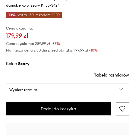
damskie kolor szary KI155-3424
-10%
extra -5% z kodem: OFF*
Cena aktualna:
179,99 zł
Cena regularna:
289,99 zł
-37%
Najniższa cena z 30 dni przed obniżką:
199,99 zł
 -10%
Kolor:
szary
Tabela rozmiarów
Wybierz rozmiar
Dodaj do koszyka