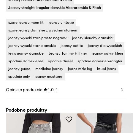
Jeansy straight i regular damskie Abercrombie & Fitch
szare jeansy mom fit
jeansy vintage
szare jeansy damskie z wysokim stanem
jeansy wysoki stan proste nogawki
jeansy slouchy damskie
jeansy wysoki stan damskie
jeansy petite
jeansy dla wysokich
levis jeansy damskie
Jeansy Tommy Hilfiger
jeansy calvin klein
spodnie damskie lee
spodnie diesel
spodnie damskie wrangler
jeansy guess
medicine jeansy
jeans wide leg
ksubi jeans
spodnie only
jeansy mustang
Opinie o produkcie
4.0
1
Podobne produkty