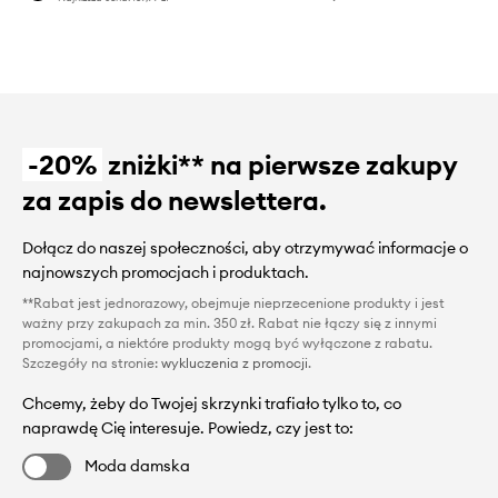
-20%
zniżki** na pierwsze zakupy
za zapis do newslettera.
Dołącz do naszej społeczności, aby otrzymywać informacje o
najnowszych promocjach i produktach.
**Rabat jest jednorazowy, obejmuje nieprzecenione produkty i jest
ważny przy zakupach za min. 350 zł. Rabat nie łączy się z innymi
promocjami, a niektóre produkty mogą być wyłączone z rabatu.
Szczegóły na stronie:
wykluczenia z promocji
.
Chcemy, żeby do Twojej skrzynki trafiało tylko to, co
naprawdę Cię interesuje. Powiedz, czy jest to:
Moda damska