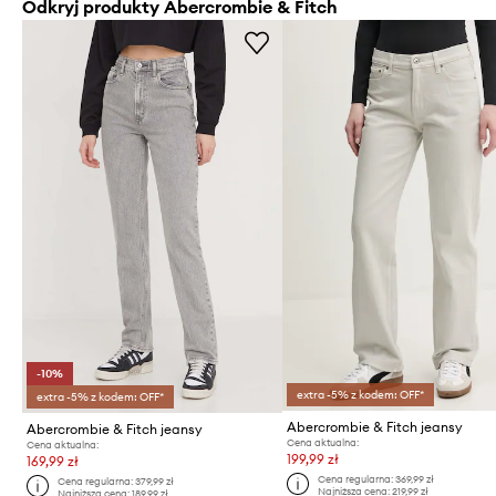
Odkryj produkty Abercrombie & Fitch
-10%
extra -5% z kodem: OFF*
extra -5% z kodem: OFF*
Abercrombie & Fitch jeansy
Abercrombie & Fitch jeansy
Cena aktualna:
Cena aktualna:
199,99 zł
169,99 zł
Cena regularna:
369,99 zł
Cena regularna:
379,99 zł
Najniższa cena:
219,99 zł
Najniższa cena:
189,99 zł