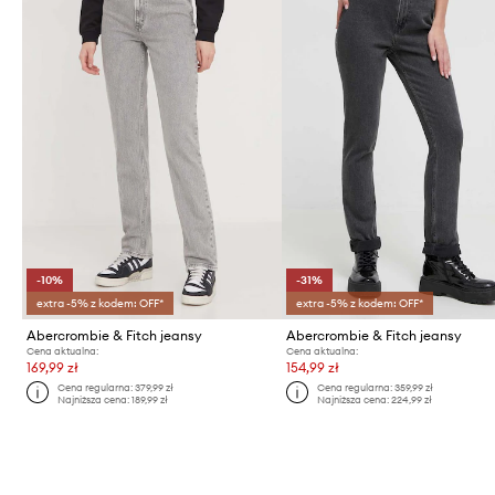
-10%
-31%
extra -5% z kodem: OFF*
extra -5% z kodem: OFF*
Abercrombie & Fitch jeansy
Abercrombie & Fitch jeansy
Cena aktualna:
Cena aktualna:
169,99 zł
154,99 zł
Cena regularna:
379,99 zł
Cena regularna:
359,99 zł
Najniższa cena:
189,99 zł
Najniższa cena:
224,99 zł