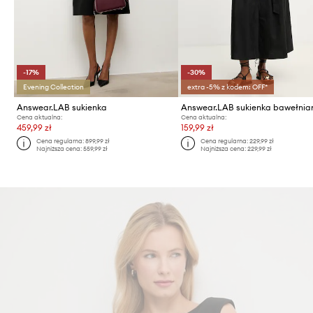
-17%
-30%
Evening Collection
extra -5% z kodem: OFF*
Answear.LAB sukienka
Answear.LAB sukienka bawełnia
Cena aktualna:
Cena aktualna:
459,99 zł
159,99 zł
Cena regularna:
899,99 zł
Cena regularna:
229,99 zł
Najniższa cena:
559,99 zł
Najniższa cena:
229,99 zł