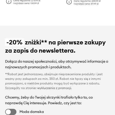
Cena regularna:
279,99 zł
Cena regularna:
239,99 zł
Najniższa cena:
139,99 zł
Najniższa cena:
57,99 zł
-20%
zniżki** na pierwsze zakupy
za zapis do newslettera.
Dołącz do naszej społeczności, aby otrzymywać informacje o
najnowszych promocjach i produktach.
**Rabat jest jednorazowy, obejmuje nieprzecenione produkty i jest
ważny przy zakupach za min. 350 zł. Rabat nie łączy się z innymi
promocjami, a niektóre produkty mogą być wyłączone z rabatu.
Szczegóły na stronie:
wykluczenia z promocji
.
Chcemy, żeby do Twojej skrzynki trafiało tylko to, co
naprawdę Cię interesuje. Powiedz, czy jest to:
Moda damska