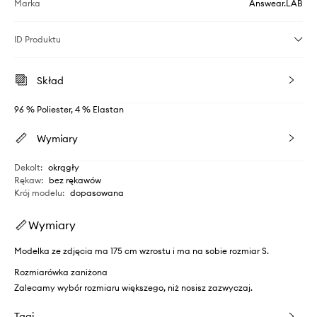
Marka
Answear.LAB
ID Produktu
Skład
96 % Poliester, 4 % Elastan
Wymiary
Dekolt
:
okrągły
Rękaw
:
bez rękawów
Krój modelu
:
dopasowana
Wymiary
Modelka ze zdjęcia ma 175 cm wzrostu i ma na sobie rozmiar S.
Rozmiarówka zaniżona
Zalecamy wybór rozmiaru większego, niż nosisz zazwyczaj.
Tagi