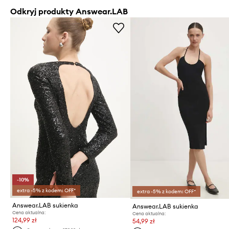
Odkryj produkty Answear.LAB
-10%
extra -5% z kodem: OFF*
extra -5% z kodem: OFF*
Answear.LAB sukienka
Answear.LAB sukienka
Cena aktualna:
Cena aktualna:
124,99 zł
54,99 zł