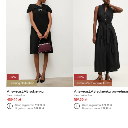
-17%
-30%
Evening Collection
extra -5% z kodem: OFF*
Answear.LAB sukienka
Answear.LAB sukienka bawełnia
Cena aktualna:
Cena aktualna:
459,99 zł
159,99 zł
Cena regularna:
899,99 zł
Cena regularna:
229,99 zł
Najniższa cena:
559,99 zł
Najniższa cena:
229,99 zł