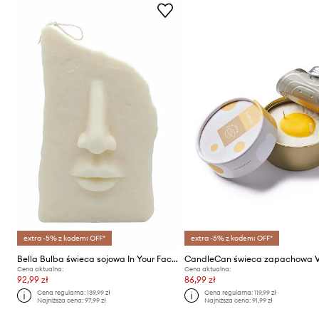
extra -5% z kodem: OFF*
extra -5% z kodem: OFF*
Bella Bulba świeca sojowa In Your Face
Cena aktualna:
Cena aktualna:
92,99 zł
86,99 zł
Cena regularna:
139,99 zł
Cena regularna:
119,99 zł
Najniższa cena:
97,99 zł
Najniższa cena:
91,99 zł