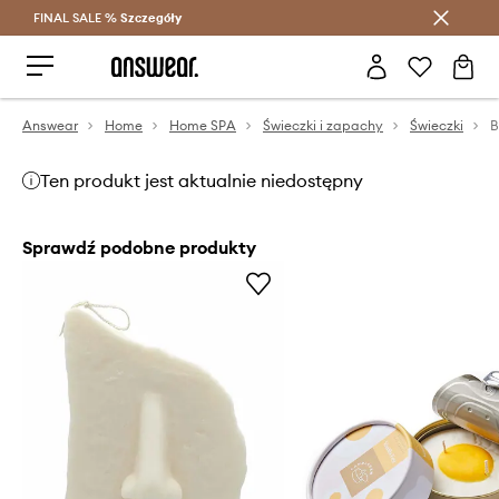
FINAL SALE %
Szczegóły
Oszczędzaj z Answear Club >
Answear
Home
Home SPA
Świeczki i zapachy
Świeczki
B
Ten produkt jest aktualnie niedostępny
Sprawdź podobne produkty