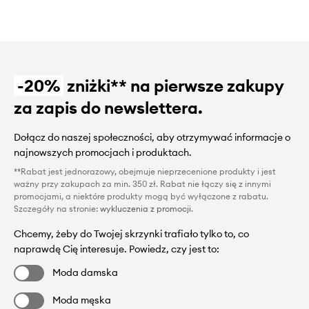
-20%
zniżki** na pierwsze zakupy
za zapis do newslettera.
Dołącz do naszej społeczności, aby otrzymywać informacje o
najnowszych promocjach i produktach.
**Rabat jest jednorazowy, obejmuje nieprzecenione produkty i jest
ważny przy zakupach za min. 350 zł. Rabat nie łączy się z innymi
promocjami, a niektóre produkty mogą być wyłączone z rabatu.
Szczegóły na stronie:
wykluczenia z promocji
.
Chcemy, żeby do Twojej skrzynki trafiało tylko to, co
naprawdę Cię interesuje. Powiedz, czy jest to:
Moda damska
Moda męska