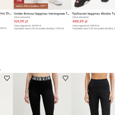
-11%
extra -5% z kodem: OFF*
Salewa legginsy sportowe Pedroc Dry Responsive
Under Armour legginsy treningowe Train
Fjallraven legginsy Abisko Ti
Cena aktualna:
Cena aktualna:
159,99 zł
489,99 zł
Cena regularna:
349,99 zł
Cena regularna:
599,99 zł
9,99 zł
Najniższa cena z 30 dni przed obniżką:
179,99 zł
Najniższa cena z 30 dni przed obniżką:
4
e