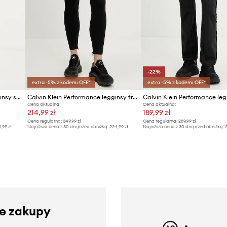
-22%
extra -5% z kodem: OFF*
extra -5% z kodem: OFF*
Calvin Klein Performance legginsy sportowe damskie
Calvin Klein Performance legginsy treningowe
Cena aktualna:
Cena aktualna:
214,99 zł
189,99 zł
Cena regularna:
349,99 zł
Cena regularna:
289,99 zł
1,99 zł
Najniższa cena z 30 dni przed obniżką:
224,99 zł
Najniższa cena z 30 dni przed obniżką:
2
ze zakupy