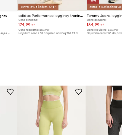
-11%
extra -5% z kodem: OFF*
extra -5% z kodem: OFF*
adidas Performance legginsy treningowe Optime
Tommy Jeans legginsy
ghts
Cena aktualna:
Cena aktualna:
174,99 zł
184,99 zł
Cena regularna:
219,99 zł
Cena regularna:
369,99 zł
Najniższa cena z 30 dni przed obniżką:
184,99 zł
Najniższa cena z 30 dni przed obniżką
99,99 zł