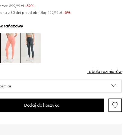
arna:
399,99 zł
-52%
ena z 30 dni przed obniżką:
199,99 zł
 -5%
marańczowy
Tabela rozmiarów
rozmiar
Dodaj do koszyka