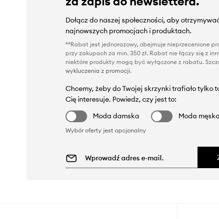
za zapis do newslettera.
Dołącz do naszej społeczności, aby otrzymywać
najnowszych promocjach i produktach.
**Rabat jest jednorazowy, obejmuje nieprzecenione pro
przy zakupach za min. 350 zł. Rabat nie łączy się z i
niektóre produkty mogą być wyłączone z rabatu. Szcze
wykluczenia z promocji
.
Chcemy, żeby do Twojej skrzynki trafiało tylko 
Cię interesuje. Powiedz, czy jest to:
Moda damska
Moda męsk
Wybór oferty jest opcjonalny