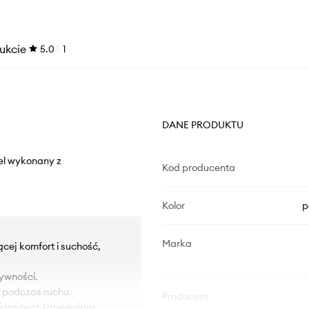
ukcie
5.0
1
DANE PRODUKTU
del wykonany z
Kod producenta
Kolor
p
Marka
cej komfort i suchość,
ywności.
ę podczas ruchu.
Producent
niami oraz zapewniają