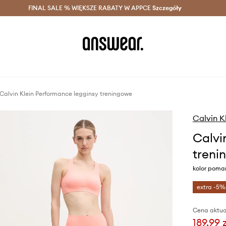
szczędzaj z Answear Club >
FINAL SALE % WIĘKSZE RABATY W APPCE
Dostawa nawet w 24h >
Szczegóły
News
Calvin Klein Performance legginsy treningowe
Calvin K
Calvi
treni
kolor pom
extra -5%
Cena aktua
189,99 