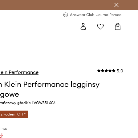
letter >
Regularne nowości >
Answear Club
Journal
Pomoc
5.0
lein Performance
n Klein Performance legginsy
ngowe
arańczowy gładkie LVGWS5L606
 z kodem: OFF*
lna:
zł