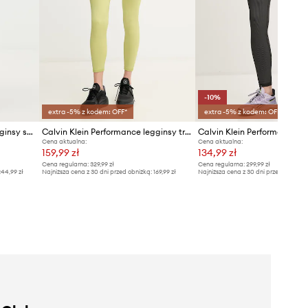
-10%
extra -5% z kodem: OFF*
extra -5% z kodem: OFF*
Calvin Klein Performance legginsy sportowe damskie
Calvin Klein Performance legginsy treningowe
Cena aktualna:
Cena aktualna:
159,99 zł
134,99 zł
Cena regularna:
329,99 zł
Cena regularna:
299,99 zł
44,99 zł
Najniższa cena z 30 dni przed obniżką:
169,99 zł
Najniższa cena z 30 dni przed obniżką