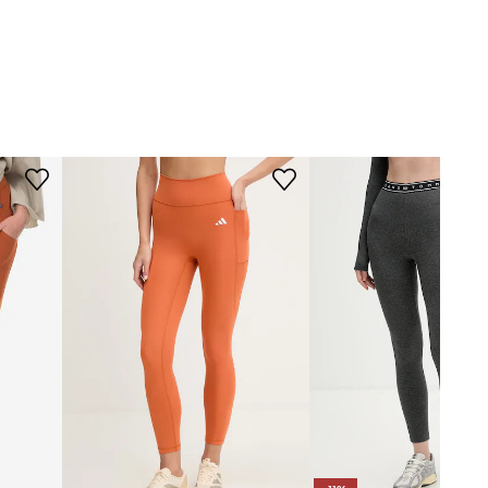
WYMIARY
Modelka ze zdjęcia ma 179 cm
wzrostu i ma na sobie rozmiar S.
Rozmiarówka standardowa
Zalecamy wybór rozmiaru, jaki nosisz
zazwyczaj.
Tabela rozmiarów