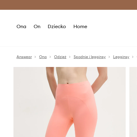
Premium Fashion Benefits >
O
Ona
On
Dziecko
Home
Answear
Ona
Odzież
Spodnie i legginsy
Legginsy