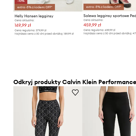
-10%
extra -5% z kodem: OFF*
extra -5% z kodem: OFF*
Helly Hansen legginsy
Cena aktualna:
Cena aktualna:
459,99 zł
169,99 zł
Cena regularna:
639,99 zł
Cena regularna:
379,99 zł
Najniższa cena z 30 dni przed obniżką:
47
Najniższa cena z 30 dni przed obniżką:
189,99 zł
Odkryj produkty Calvin Klein Performanc