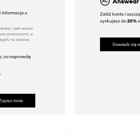
Answear
 informacje o
Załóż konto i oszc
zyskujesz do
20%
s
dukty i jest ważny
nnymi promocjami, a
góły na stronie:
Dowiedz się w
to, co naprawdę
a
Zapisz mnie