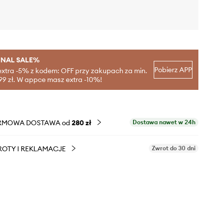
INAL SALE%
Pobierz APP
extra -5% z kodem: OFF przy zakupach za min.
99 zł. W appce masz extra -10%!
RMOWA DOSTAWA od
280 zł
Dostawa nawet w 24h
OTY I REKLAMACJE
Zwrot do 30 dni