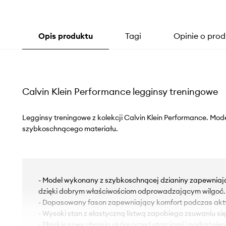
Opis produktu
Tagi
Opinie o prod
Calvin Klein Performance legginsy treningowe
Legginsy treningowe z kolekcji Calvin Klein Performance. Mo
szybkoschnącego materiału.
- Model wykonany z szybkoschnącej dzianiny zapewniają
dzięki dobrym właściwościom odprowadzającym wilgoć.
- Dopasowany fason zapewniający komfort podczas akt
- Wysoki stan z elastyczną listwą zapobiega zsuwaniu si
- Płaskie szwy chronią skórę przed otarciami i podrażnie