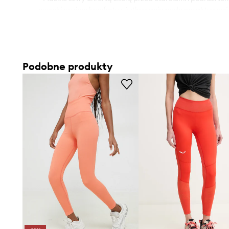
wysoki poziom komfortu użytkowania podczas aktywnośc
- Szerokość w pasie: 32 cm.
- Wysokość stanu: 25 cm.
- Długość wewnętrzna nogawki: 68 cm.
Podobne produkty