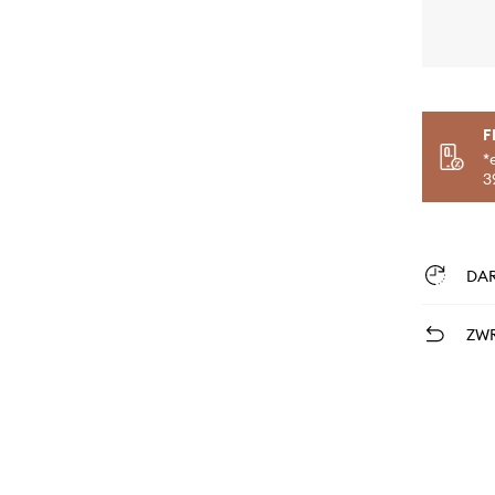
F
*
3
DA
ZWR