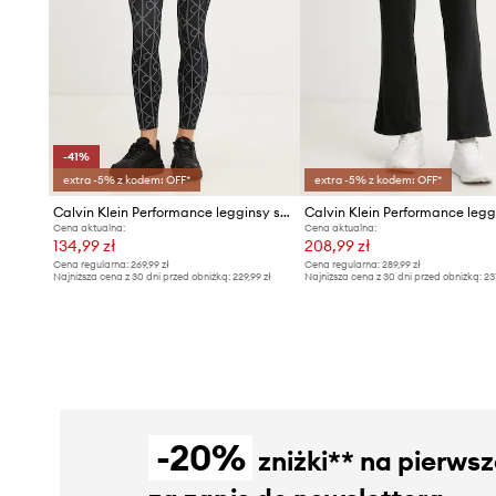
-41%
extra -5% z kodem: OFF*
extra -5% z kodem: OFF*
Calvin Klein Performance legginsy sportowe damskie
Cena aktualna:
Cena aktualna:
134,99 zł
208,99 zł
Cena regularna:
269,99 zł
Cena regularna:
289,99 zł
Najniższa cena z 30 dni przed obniżką:
229,99 zł
Najniższa cena z 30 dni przed obniżką:
23
-20%
zniżki** na pierws