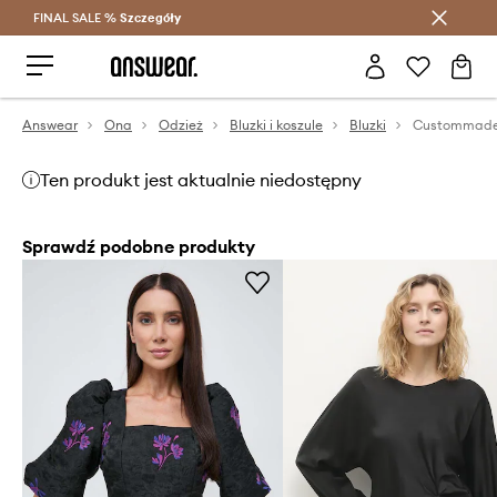
FINAL SALE %
Szczegóły
Oszczędzaj z Answear Club >
Answear
Ona
Odzież
Bluzki i koszule
Bluzki
Custommade 
Ten produkt jest aktualnie niedostępny
Sprawdź podobne produkty