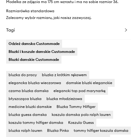
Modelka ze zdjęcia ma 175 cm wzrostu i ma na sobie rozmiar 36.
Rozmiarówka standardowa
Zalecamy wybór rozmiaru, jaki nosisz zazwyczaj.
Tagi
Odzież damska Custommade
Bluzki i koszule damskie Custommade
Bluzki damskie Custommade
bluzka do pracy
bluzka z krótkim rękawem
elegancka bluzka wieczorowa
damskie bluzki eleganckie
czarna bluzka damska
elegancki top pod marynarkę
błyszcząca bluzka
bluzka młodzieżowa
medicine bluzki damskie
Bluzka Tommy Hilfiger
bluzka guess damska
koszula damska polo ralph lauren
koszula tommy hilfiger damska
Koszula Guess
bluzka ralph lauren
Bluzka Pinko
tommy hilfiger koszula damska