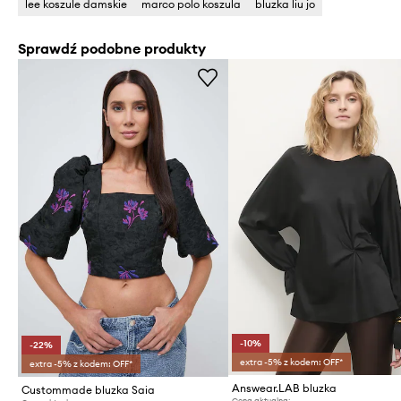
lee koszule damskie
marco polo koszula
bluzka liu jo
Sprawdź podobne produkty
-10%
-22%
extra -5% z kodem: OFF*
extra -5% z kodem: OFF*
Answear.LAB bluzka
Custommade bluzka Saia
Cena aktualna: