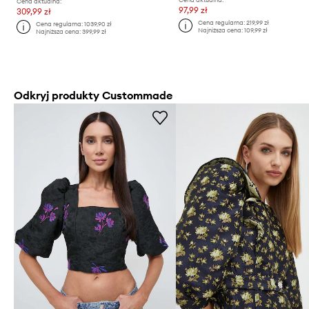
Cena aktualna:
97,99 zł
309,99 zł
Cena regularna:
219,99 zł
Cena regularna:
1039,90 zł
Najniższa cena:
109,99 zł
Najniższa cena:
399,99 zł
Odkryj produkty Custommade