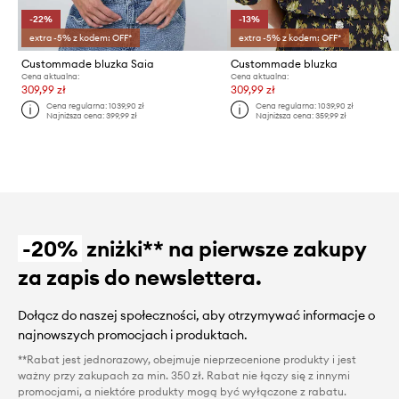
-22%
-13%
extra -5% z kodem: OFF*
extra -5% z kodem: OFF*
Custommade bluzka Saia
Custommade bluzka
Cena aktualna:
Cena aktualna:
309,99 zł
309,99 zł
Cena regularna:
1039,90 zł
Cena regularna:
1039,90 zł
Najniższa cena:
399,99 zł
Najniższa cena:
359,99 zł
-20%
zniżki** na pierwsze zakupy
za zapis do newslettera.
Dołącz do naszej społeczności, aby otrzymywać informacje o
najnowszych promocjach i produktach.
**Rabat jest jednorazowy, obejmuje nieprzecenione produkty i jest
ważny przy zakupach za min. 350 zł. Rabat nie łączy się z innymi
promocjami, a niektóre produkty mogą być wyłączone z rabatu.