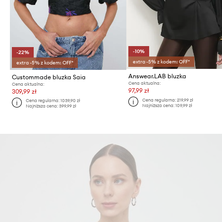
-10%
-22%
extra -5% z kodem: OFF*
extra -5% z kodem: OFF*
Answear.LAB bluzka
Custommade bluzka Saia
Cena aktualna:
Cena aktualna:
97,99 zł
309,99 zł
Cena regularna:
219,99 zł
Cena regularna:
1039,90 zł
Najniższa cena:
109,99 zł
Najniższa cena:
399,99 zł