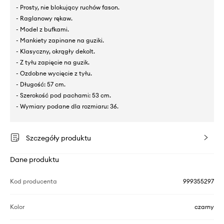
- Prosty, nie blokujący ruchów fason.
- Raglanowy rękaw.
- Model z bufkami.
- Mankiety zapinane na guziki.
- Klasyczny, okrągły dekolt.
- Z tyłu zapięcie na guzik.
- Ozdobne wycięcie z tyłu.
- Długość: 57 cm.
- Szerokość pod pachami: 53 cm.
- Wymiary podane dla rozmiaru: 36.
Szczegóły produktu
Dane produktu
Kod producenta
999355297
Kolor
czarny