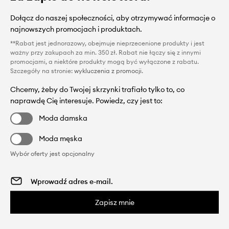
Dołącz do naszej społeczności, aby otrzymywać informacje o
najnowszych promocjach i produktach.
**Rabat jest jednorazowy, obejmuje nieprzecenione produkty i jest
ważny przy zakupach za min. 350 zł. Rabat nie łączy się z innymi
promocjami, a niektóre produkty mogą być wyłączone z rabatu.
Szczegóły na stronie:
wykluczenia z promocji
.
Chcemy, żeby do Twojej skrzynki trafiało tylko to, co
naprawdę Cię interesuje. Powiedz, czy jest to:
Moda damska
Moda męska
Wybór oferty jest opcjonalny
Zapisz mnie