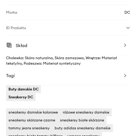
Marka
DC
ID Produktu
Skład
Cholewka: Skóra naturalna, Skóra zamszowa, Wnętrze: Materiał
tekstylny, Podeszwa: Materiał syntetyczny
Tagi
Buty damskie DC
Sneakersy DC
sneakersy damskie kolorowe
różowe sneakersy damskie
sneakersy skórzane czarne
sneakersy białe skórzane
tommy jeans sneakersy
buty adidas sneakersy damskie
sneakersy białe tommy hilfiger
versace sneakersy