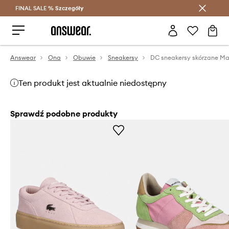
FINAL SALE %
Szczegóły
Oszczędzaj z Answear Club >
Answear
Ona
Obuwie
Sneakersy
DC sneakersy skórzane M
Ten produkt jest aktualnie niedostępny
Sprawdź podobne produkty