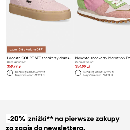
extra -5% z kodem: OFF*
Lacoste COURT SET sneakersy damskie zamszowe
Novesta sneakersy Marathon Tra
Cena aktualna:
Cena aktualna:
359,99 zł
354,99 zł
Cena regularna:
599,99 zł
Cena regularna:
679,99 zł
Najniższa cena:
379,99 zł
Najniższa cena:
389,99 zł
-20%
zniżki** na pierwsze zakupy
za zapis do newslettera.