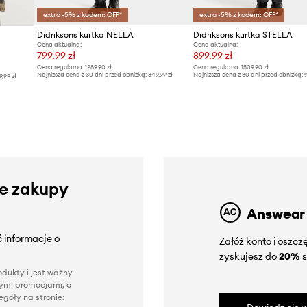
extra -5% z kodem: OFF*
extra -5% z kodem: OFF*
Didriksons kurtka NELLA
Didriksons kurtka STELLA
Cena aktualna:
Cena aktualna:
799,99 zł
899,99 zł
Cena regularna:
1289,90 zł
Cena regularna:
1509,90 zł
Najniższa cena z 30 dni przed obniżką:
849,99 zł
Najniższa cena z 30 dni przed obniżką:
9
9,99 zł
ze zakupy
Answear
 informacje o
Załóż konto i oszc
zyskujesz do
20%
s
dukty i jest ważny
nnymi promocjami, a
góły na stronie: