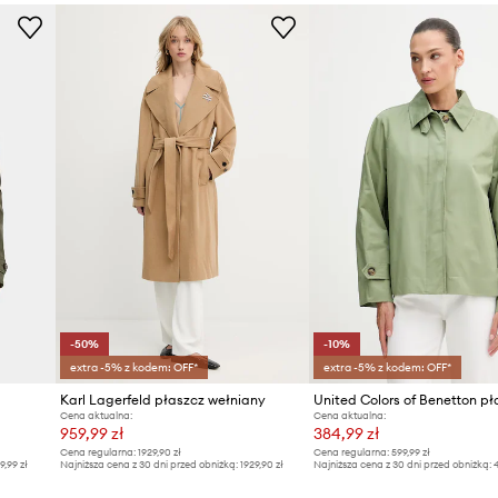
Kolor
nę, gdy jest to potrzebne.
Marka
wnętrzną klapkę
Producent
ID Produktu
-50%
-10%
extra -5% z kodem: OFF*
extra -5% z kodem: OFF*
Karl Lagerfeld płaszcz wełniany
Cena aktualna:
Cena aktualna:
959,99 zł
384,99 zł
Cena regularna:
1929,90 zł
Cena regularna:
599,99 zł
9,99 zł
Najniższa cena z 30 dni przed obniżką:
1929,90 zł
Najniższa cena z 30 dni przed obniżką:
4