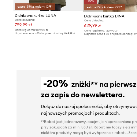
-10%
extra -5% z kodem: OFF*
extra -5% z kodem: OFF*
Didriksons kurtka LUNA
Didriksons kurtka DINA
Cena aktualna:
Cena aktualna:
799,99 zł
629,99 zł
Cena regularna:
1379,90 zł
Cena regularna:
1229,90 zł
Najniższa cena z 30 dni przed obniżką:
849,99 zł
Najniższa cena z 30 dni przed obniżką:
69
-20%
zniżki** na pierws
za zapis do newslettera.
Dołącz do naszej społeczności, aby otrzymywać
najnowszych promocjach i produktach.
**Rabat jest jednorazowy, obejmuje nieprzecenione pro
przy zakupach za min. 350 zł. Rabat nie łączy się z i
niektóre produkty mogą być wyłączone z rabatu. Szcze