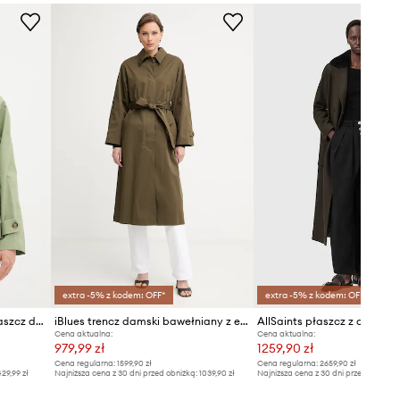
Tabela rozmiarów
zielony
Didriksons
extra -5% z kodem: OFF*
extra -5% z kodem: OFF*
United Colors of Benetton płaszcz damski bawełniany
iBlues trencz damski bawełniany z elastanem LUME
AllSaints płaszcz z dodatk
Cena aktualna:
Cena aktualna:
979,99 zł
1259,90 zł
Cena regularna:
1599,90 zł
Cena regularna:
2659,90 zł
29,99 zł
Najniższa cena z 30 dni przed obniżką:
1039,90 zł
Najniższa cena z 30 dni przed obniżką