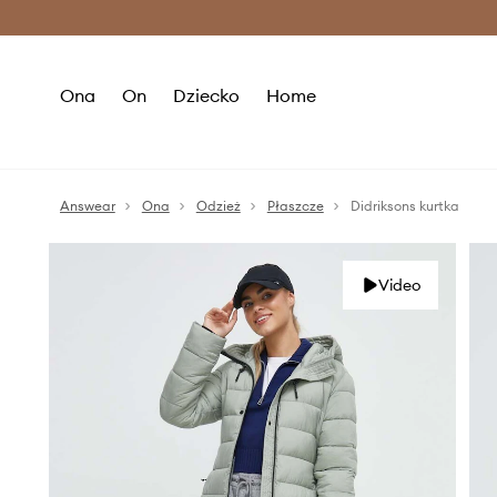
Premium Fashion Benefits >
O
Ona
On
Dziecko
Home
Answear
Ona
Odzież
Płaszcze
Didriksons kurtka
Video