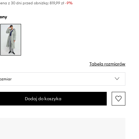
ena z 30 dni przed obniżką:
819,99 zł
 -9%
elony
Tabela rozmiarów
rozmiar
Dodaj do koszyka