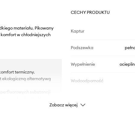
CECHY PRODUKTU
adkiego materiału. Pikowany
Kaptur
 komfort w chłodniejszych
Podszewka
pełn
Wypełnienie
ociepli
omfort termiczny.
st ekologiczną alternatywą
Wodoodporność
 perfluorowych substancji
pewnia wodoodporność.
Zobacz więcej
iałanie wody. Produkt w
DANE PRODUKTU
ala na większy komfort
ie gwarantuje jednak
Kod producenta
ezwykle wytrzymałe i