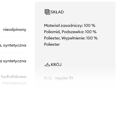
SKŁAD
Materiał zasadniczy: 100 %
nieodpinany
Poliamid, Podszewka: 100 %
Poliester, Wypełnienie: 100 %
Poliester
a, syntetyczna
na syntetyczna
KRÓJ
hydrofobowa
Krój
:
regular fit
impregnacja
WYMIARY
Modelka ze zdjęcia ma 171 cm
wzrostu i ma na sobie rozmiar 34.
505030