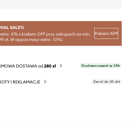
INAL SALE%
Pobierz APP
extra -5% z kodem: OFF przy zakupach za min.
99 zł. W appce masz extra -10%!
RMOWA DOSTAWA od
280 zł
Dostawa nawet w 24h
OTY I REKLAMACJE
Zwrot do 30 dni