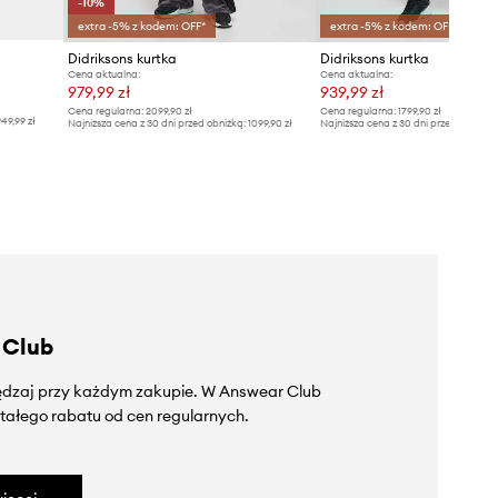
-10%
extra -5% z kodem: OFF*
extra -5% z kodem: OFF*
Didriksons kurtka
Didriksons kurtka
Cena aktualna:
Cena aktualna:
979,99 zł
939,99 zł
Cena regularna:
2099,90 zł
Cena regularna:
1799,90 zł
49,99 zł
Najniższa cena z 30 dni przed obniżką:
1099,90 zł
Najniższa cena z 30 dni przed obniżką
 Club
zędzaj przy każdym zakupie. W Answear Club
tałego rabatu od cen regularnych.