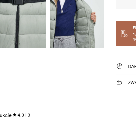
F
*
3
DA
ZWR
ukcie
4.3
3