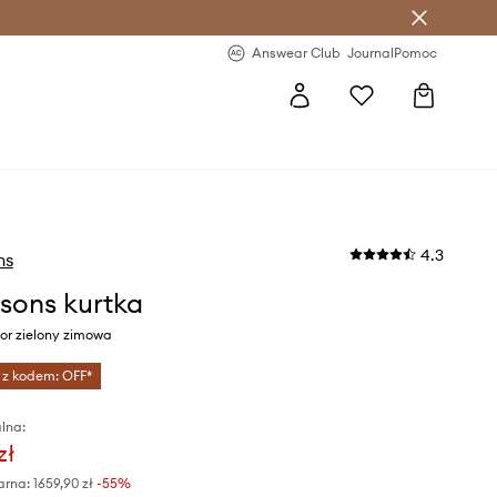
letter >
Regularne nowości >
Answear Club
Journal
Pomoc
4.3
ns
ksons kurtka
or zielony zimowa
 z kodem: OFF*
lna:
zł
arna:
1659,90 zł
-55%