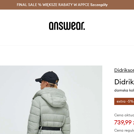
szczędzaj z Answear Club >
FINAL SALE % WIĘKSZE RABATY W APPCE
Dostawa nawet w 24h >
Szczegóły
News
Didrikso
Didri
damska kol
extra -5%
Cena aktua
739,99 
Cena regul