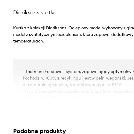
Didriksons kurtka
Kurtka z kolekcji Didriksons. Ocieplony model wykonany z gł
model z syntetycznym ociepleniem, które zapewni dodatkowy
temperaturach.
- Thermore Ecodown - system, zapewniający optymalny k
Pochodzi w 100% z recyklingu i jest w pełni wegański. Je
dla naturalnego puchu, zaaprobowaną przez PETA.
- Hydrofobowe wykończenie materiału, które nie zawiera
chemicznych (PFC), jest nietoksyczne, ekologiczne i za
- Wodoodporność oznacza podwyższoną odporność na dz
kontakcie z wodą zachowuje swoje właściwości, co pozw
użytkowania dzięki niższemu progowi przemakalności, n
całkowitej wodoszczelności.
Podobne produkty
- Wysokiej jakości zamki błyskawiczne marki YKK® są ni