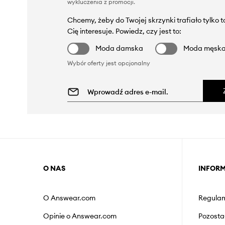
wykluczenia z promocji
.
Chcemy, żeby do Twojej skrzynki trafiało tylko 
Cię interesuje. Powiedz, czy jest to:
Moda damska
Moda męsk
Wybór oferty jest opcjonalny
O NAS
INFOR
O Answear.com
Regulam
Opinie o Answear.com
Pozosta