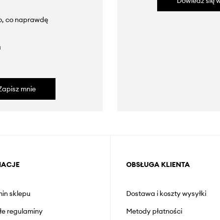
Dowiedz się w
to, co naprawdę
a
Zapisz mnie
MACJE
OBSŁUGA KLIENTA
in sklepu
Dostawa i koszty wysyłki
łe regulaminy
Metody płatności