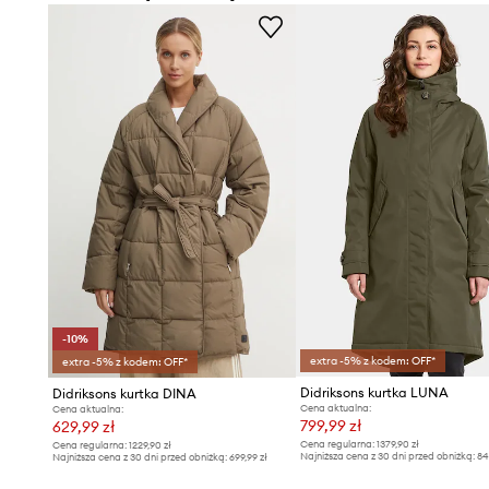
zapewniają niezawodność.
- Prosty, nie blokujący ruchów fason.
- Trzyczęściowy kaptur zapewnia dodatkowe ciepło i osło
- Kaptur ściągany troczkami.
- Zapięcie na całej długości na suwak wyposażony w we
przeciwsztormową zapinaną na zatrzask.
- W talii pasek.
- Dwie wsuwane i zapinane na suwak kieszenie boczne.
- Rękawy wykończone ściągaczem.
- Długość rękawa: 65 cm.
- Długość: 110 cm.
- Szerokość pod pachami: 50 cm.
- Wymiary podane dla rozmiaru: 34.
-10%
extra -5% z kodem: OFF*
extra -5% z kodem: OFF*
Didriksons kurtka LUNA
Didriksons kurtka DINA
Cena aktualna:
Cena aktualna:
799,99 zł
629,99 zł
Cena regularna:
1379,90 zł
Cena regularna:
1229,90 zł
Najniższa cena z 30 dni przed obniżką:
84
Najniższa cena z 30 dni przed obniżką:
699,99 zł