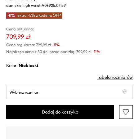
damskie high waist A06925.09I29
-11%
extra -5% z kodem: OFF*
Cena aktualna:
709,99 zł
Cena regularna:
799,99 zł
-11%
Najniższa cena z 30 dni przed obniżką:
799,99 zł
 -11%
Kolor:
niebieski
Tabela rozmiarów
Wybierz rozmiar
Dodaj do koszyka