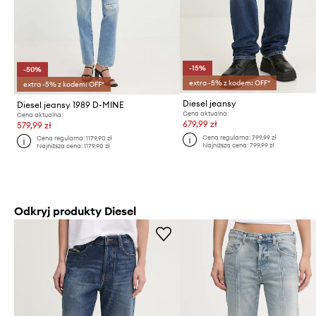
-15%
-50%
extra -5% z kodem: OFF*
extra -5% z kodem: OFF*
Diesel jeansy
Diesel jeansy 1989 D-MINE
Cena aktualna:
Cena aktualna:
679,99 zł
579,99 zł
Cena regularna:
799,99 zł
Cena regularna:
1179,90 zł
Najniższa cena:
799,99 zł
Najniższa cena:
1179,90 zł
Odkryj produkty Diesel