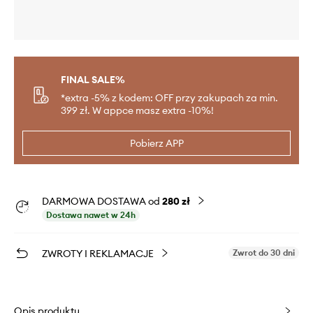
FINAL SALE%
*extra -5% z kodem: OFF przy zakupach za min.
399 zł. W appce masz extra -10%!
Pobierz APP
DARMOWA DOSTAWA od
280 zł
Dostawa nawet w 24h
ZWROTY I REKLAMACJE
Zwrot do 30 dni
Opis produktu