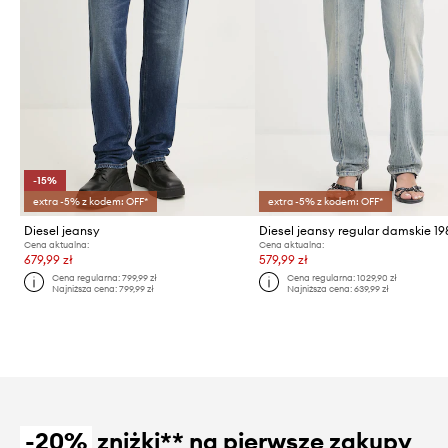
-15%
extra -5% z kodem: OFF*
extra -5% z kodem: OFF*
Diesel jeansy
Cena aktualna:
Cena aktualna:
679,99 zł
579,99 zł
Cena regularna:
799,99 zł
Cena regularna:
1029,90 zł
Najniższa cena:
799,99 zł
Najniższa cena:
639,99 zł
-20%
zniżki** na pierwsze zakupy