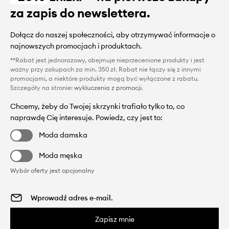
za zapis do newslettera.
Dołącz do naszej społeczności, aby otrzymywać informacje o
najnowszych promocjach i produktach.
**Rabat jest jednorazowy, obejmuje nieprzecenione produkty i jest
ważny przy zakupach za min. 350 zł. Rabat nie łączy się z innymi
promocjami, a niektóre produkty mogą być wyłączone z rabatu.
Szczegóły na stronie:
wykluczenia z promocji
.
Chcemy, żeby do Twojej skrzynki trafiało tylko to, co
naprawdę Cię interesuje. Powiedz, czy jest to:
Moda damska
Moda męska
Wybór oferty jest opcjonalny
Zapisz mnie