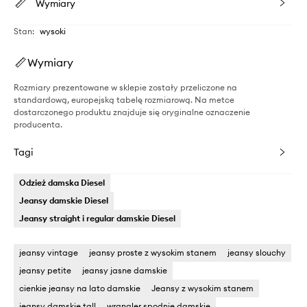
Wymiary
Stan
:
wysoki
Wymiary
Rozmiary prezentowane w sklepie zostały przeliczone na
standardową, europejską tabelę rozmiarową. Na metce
dostarczonego produktu znajduje się oryginalne oznaczenie
producenta.
Tagi
Odzież damska Diesel
Jeansy damskie Diesel
Jeansy straight i regular damskie Diesel
jeansy vintage
jeansy proste z wysokim stanem
jeansy slouchy
jeansy petite
jeansy jasne damskie
cienkie jeansy na lato damskie
Jeansy z wysokim stanem
jeansy damskie tall
wrangler spodnie damskie