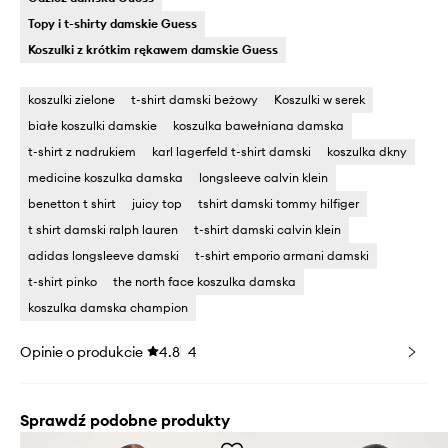
Topy i t-shirty damskie Guess
Koszulki z krótkim rękawem damskie Guess
koszulki zielone
t-shirt damski beżowy
Koszulki w serek
białe koszulki damskie
koszulka bawełniana damska
t-shirt z nadrukiem
karl lagerfeld t-shirt damski
koszulka dkny
medicine koszulka damska
longsleeve calvin klein
benetton t shirt
juicy top
tshirt damski tommy hilfiger
t shirt damski ralph lauren
t-shirt damski calvin klein
adidas longsleeve damski
t-shirt emporio armani damski
t-shirt pinko
the north face koszulka damska
koszulka damska champion
Opinie o produkcie
4.8
4
Sprawdź podobne produkty