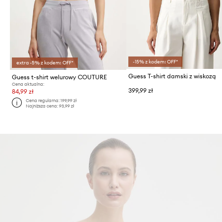
-15% z kodem: OFF*
extra -5% z kodem: OFF*
Guess T-shirt damski z wiskozą
Guess t-shirt welurowy COUTURE
Cena aktualna:
399,99 zł
84,99 zł
Cena regularna:
199,99 zł
Najniższa cena:
93,99 zł