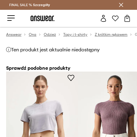
FINAL SALE %
Szczegóły
Oszczędzaj z Answear Club >
Answear
Ona
Odzież
Topy i t-shirty
Z krótkim rękawem
G
Ten produkt jest aktualnie niedostępny
Sprawdź podobne produkty