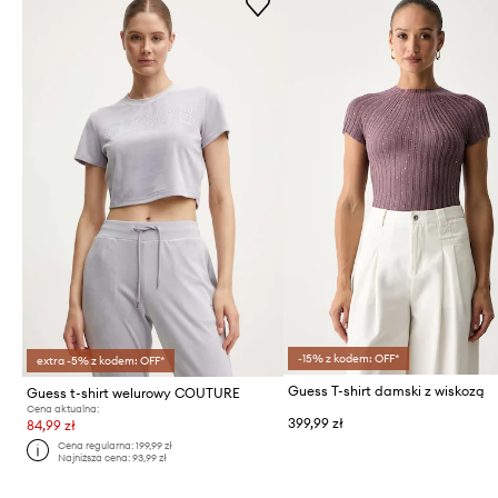
-15% z kodem: OFF*
extra -5% z kodem: OFF*
Guess T-shirt damski z wiskozą
Guess t-shirt welurowy COUTURE
Cena aktualna:
399,99 zł
84,99 zł
Cena regularna:
199,99 zł
Najniższa cena:
93,99 zł