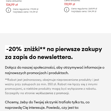
Cena aktualna:
Cena aktualna:
119,99 zł
104,99 zł
Cena regularna:
269,99 zł
Cena regularna:
179,99 zł
Najniższa cena:
134,99 zł
Najniższa cena:
114,99 zł
-20%
zniżki** na pierwsze zakupy
za zapis do newslettera.
Dołącz do naszej społeczności, aby otrzymywać informacje o
najnowszych promocjach i produktach.
**Rabat jest jednorazowy, obejmuje nieprzecenione produkty i jest
ważny przy zakupach za min. 350 zł. Rabat nie łączy się z innymi
promocjami, a niektóre produkty mogą być wyłączone z rabatu.
Szczegóły na stronie:
wykluczenia z promocji
.
Chcemy, żeby do Twojej skrzynki trafiało tylko to, co
naprawdę Cię interesuje. Powiedz, czy jest to: