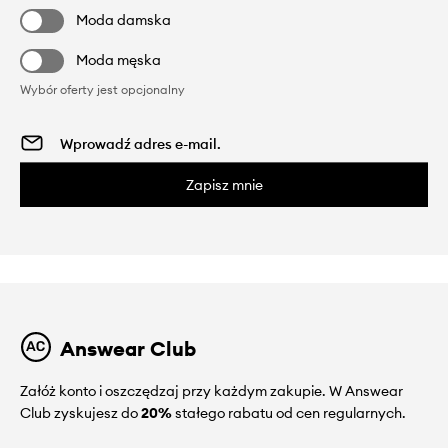
Moda damska
Moda męska
Wybór oferty jest opcjonalny
Zapisz mnie
Answear Club
Załóż konto i oszczędzaj przy każdym zakupie. W Answear
Club zyskujesz do
20%
stałego rabatu od cen regularnych.