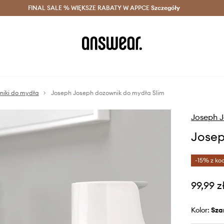
szczędzaj z Answear Club >
FINAL SALE % WIĘKSZE RABATY W APPCE
Dostawa nawet w 24h >
Szczegóły
News
niki do mydła
Joseph Joseph dozownik do mydła Slim
Joseph 
Josep
-15% z ko
99,99 z
Kolor:
sza