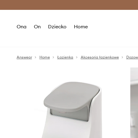
Premium Fashion Benefits >
O
Ona
On
Dziecko
Home
Answear
Home
Łazienka
Akcesoria łazienkowe
Dozow