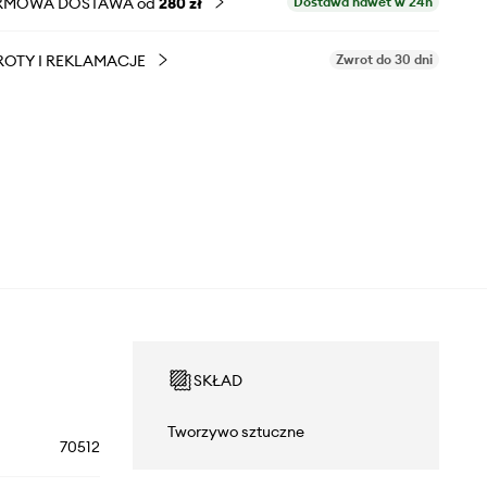
RMOWA DOSTAWA od
280 zł
Dostawa nawet w 24h
OTY I REKLAMACJE
Zwrot do 30 dni
SKŁAD
Tworzywo sztuczne
70512