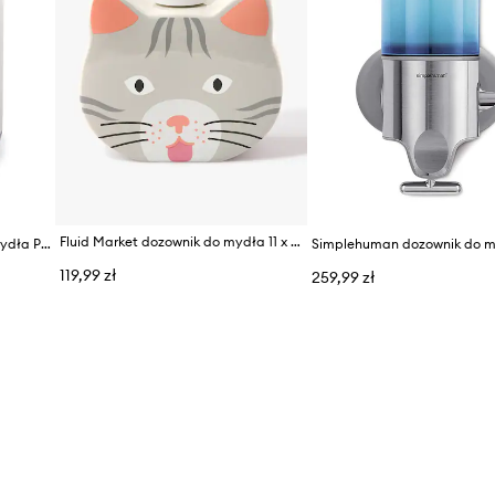
Fluid Market dozownik do mydła 11 x 12,5 x 5,5 cm
Joseph Joseph dozownik do mydła Presto™
Simplehuman dozownik do 
119,99 zł
259,99 zł