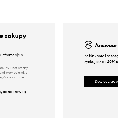
ze zakupy
Answear
 informacje o
Załóż konto i oszc
zyskujesz do
20%
s
dukty i jest ważny
nnymi promocjami, a
góły na stronie:
Dowiedz się w
to, co naprawdę
a