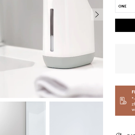
ONE
F
*
z
w