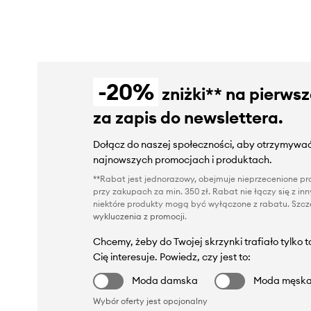
-20%
zniżki** na pierws
za zapis do newslettera.
Dołącz do naszej społeczności, aby otrzymywać
najnowszych promocjach i produktach.
**Rabat jest jednorazowy, obejmuje nieprzecenione pro
przy zakupach za min. 350 zł. Rabat nie łączy się z i
niektóre produkty mogą być wyłączone z rabatu. Szcze
wykluczenia z promocji
.
Chcemy, żeby do Twojej skrzynki trafiało tylko 
Cię interesuje. Powiedz, czy jest to:
Moda damska
Moda męsk
Wybór oferty jest opcjonalny