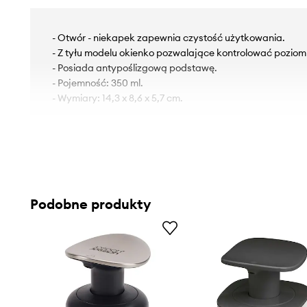
- Otwór - niekapek zapewnia czystość użytkowania.
- Z tyłu modelu okienko pozwalające kontrolować poziom
- Posiada antypoślizgową podstawę.
- Pojemność: 350 ml.
- Wymiary: 14,3 x 8,6 x 5,7 cm.
Podobne produkty