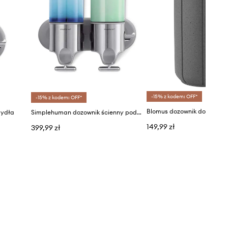
-15% z kodem: OFF*
-15% z kodem: OFF*
mydła
Simplehuman dozownik ścienny pod prysznic Double Shower Dispenser
149,99 zł
399,99 zł