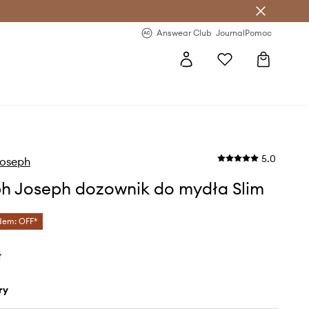
letter >
Regularne nowości >
Answear Club
Journal
Pomoc
5.0
Joseph
h Joseph dozownik do mydła Slim
dem: OFF*
ł
ry