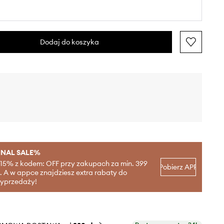
Dodaj do koszyka
INAL SALE%
-15% z kodem: OFF przy zakupach za min. 399
Pobierz APP
ł. A w appce znajdziesz extra rabaty do
yprzedaży!