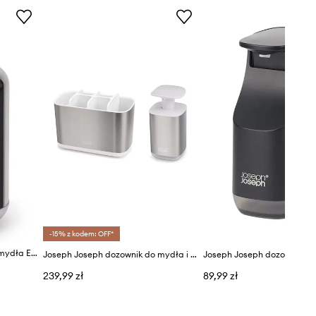
-15% z kodem: OFF*
Joseph Joseph dozownik do mydła Easy Store Luxe 300 ml
Joseph Joseph dozownik do mydła i pojemnik na szczoteczki Barthroom Beauties 2-pack
239,99 zł
89,99 zł