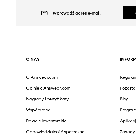
O NAS
INFOR
O Answear.com
Regulam
Opinie o Answear.com
Pozosta
Nagrody i certyfikaty
Blog
Współpraca
Program
Relacje inwestorskie
Aplika
Odpowiedzialność społeczna
Zasady 